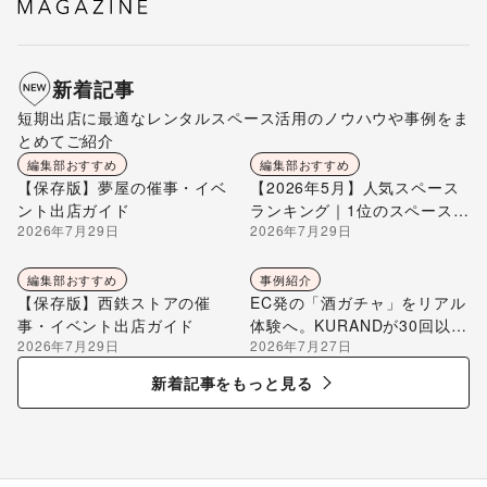
新着記事
短期出店に最適なレンタルスペース活用のノウハウや事例をま
とめてご紹介
編集部おすすめ
編集部おすすめ
【保存版】夢屋の催事・イベ
【2026年5月】人気スペース
ント出店ガイド
ランキング｜1位のスペースを
2026年7月29日
2026年7月29日
編集部が解説
編集部おすすめ
事例紹介
【保存版】西鉄ストアの催
EC発の「酒ガチャ」をリアル
事・イベント出店ガイド
体験へ。KURANDが30回以上
2026年7月29日
2026年7月27日
のポップアップ出店で届け
る“新しいお酒との出会い”
新着記事をもっと見る