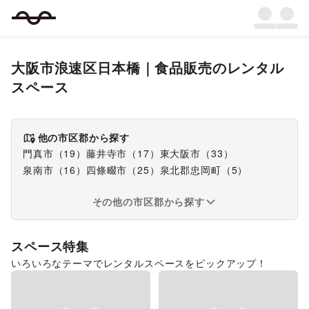
大阪市浪速区日本橋
｜
食品販売
のレンタル
スペース
他の市区郡から探す
門真市
（
19
）
藤井寺市
（
17
）
東大阪市
（
33
）
泉南市
（
16
）
四條畷市
（
25
）
泉北郡忠岡町
（
5
）
その他の市区郡から探す
スペース特集
いろいろなテーマでレンタルスペースをピックアップ！