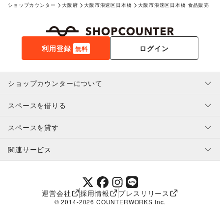
ショップカウンター
大阪府
大阪市浪速区日本橋
大阪市浪速区日本橋 食品販売
利用登録
ログイン
無料
ショップカウンターについて
スペースを借りる
利用規約・ガイドライン
プライバシーポリシー
スペースを貸す
特定商取引法に基づく表示
スペースを借りたい人へ
ヘルプ・お問い合わせ
はじめてガイド
関連サービス
補償プログラム
ユーザー利用規約
スペースを貸したい方へ
提携パートナー
オーナー利用規約
提携パートナー
SHOPCOUNTER MAGAZINE
運営会社
採用情報
プレスリリース
ショップカウンターエンタープライズ
© 2014-
2026
COUNTERWORKS Inc.
ショップカウンター常設
補償プログラム