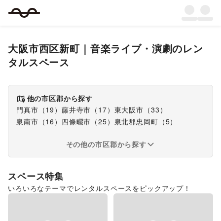
大阪市西区新町
｜
音楽ライブ・演劇
のレン
タルスペース
他の市区郡から探す
門真市
（
19
）
藤井寺市
（
17
）
東大阪市
（
33
）
泉南市
（
16
）
四條畷市
（
25
）
泉北郡忠岡町
（
5
）
その他の市区郡から探す
スペース特集
いろいろなテーマでレンタルスペースをピックアップ！