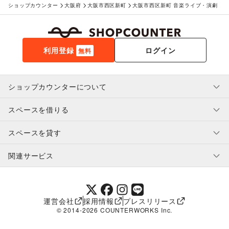
ショップカウンター
大阪府
大阪市西区新町
大阪市西区新町 音楽ライブ・演劇
利用登録
ログイン
無料
ショップカウンターについて
スペースを借りる
利用規約・ガイドライン
プライバシーポリシー
スペースを貸す
特定商取引法に基づく表示
スペースを借りたい人へ
ヘルプ・お問い合わせ
はじめてガイド
関連サービス
補償プログラム
ユーザー利用規約
スペースを貸したい方へ
提携パートナー
オーナー利用規約
提携パートナー
SHOPCOUNTER MAGAZINE
運営会社
採用情報
プレスリリース
ショップカウンターエンタープライズ
© 2014-
2026
COUNTERWORKS Inc.
ショップカウンター常設
補償プログラム