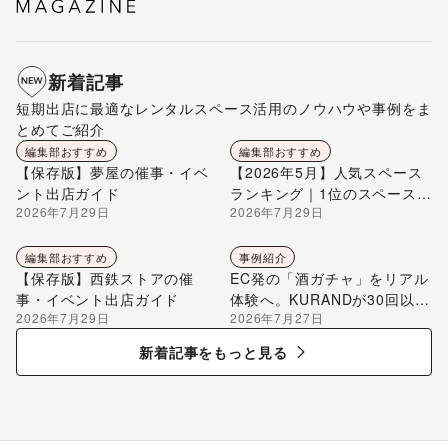
新着記事
短期出店に最適なレンタルスペース活用のノウハウや事例をま
とめてご紹介
編集部おすすめ
編集部おすすめ
【保存版】夢屋の催事・イベ
【2026年5月】人気スペース
ント出店ガイド
ランキング｜1位のスペースを
2026年7月29日
2026年7月29日
編集部が解説
編集部おすすめ
事例紹介
【保存版】西鉄ストアの催
EC発の「酒ガチャ」をリアル
事・イベント出店ガイド
体験へ。KURANDが30回以上
2026年7月29日
2026年7月27日
のポップアップ出店で届け
る“新しいお酒との出会い”
新着記事をもっと見る