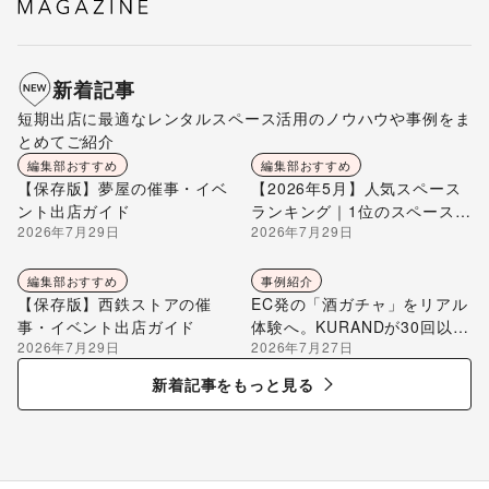
新着記事
短期出店に最適なレンタルスペース活用のノウハウや事例をま
とめてご紹介
編集部おすすめ
編集部おすすめ
【保存版】夢屋の催事・イベ
【2026年5月】人気スペース
ント出店ガイド
ランキング｜1位のスペースを
2026年7月29日
2026年7月29日
編集部が解説
編集部おすすめ
事例紹介
【保存版】西鉄ストアの催
EC発の「酒ガチャ」をリアル
事・イベント出店ガイド
体験へ。KURANDが30回以上
2026年7月29日
2026年7月27日
のポップアップ出店で届け
る“新しいお酒との出会い”
新着記事をもっと見る