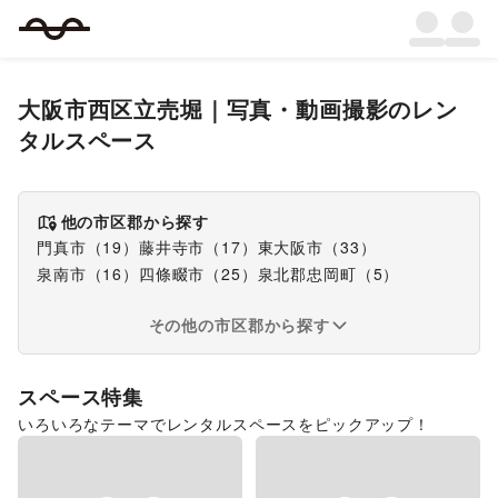
大阪市西区立売堀
｜
写真・動画撮影
のレン
タルスペース
他の市区郡から探す
門真市
（
19
）
藤井寺市
（
17
）
東大阪市
（
33
）
泉南市
（
16
）
四條畷市
（
25
）
泉北郡忠岡町
（
5
）
その他の市区郡から探す
スペース特集
いろいろなテーマでレンタルスペースをピックアップ！