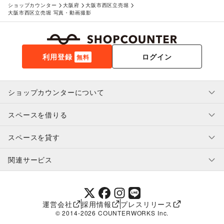
ショップカウンター
大阪府
大阪市西区立売堀
大阪市西区立売堀 写真・動画撮影
利用登録
ログイン
無料
ショップカウンターについて
スペースを借りる
利用規約・ガイドライン
プライバシーポリシー
スペースを貸す
特定商取引法に基づく表示
スペースを借りたい人へ
ヘルプ・お問い合わせ
はじめてガイド
関連サービス
補償プログラム
ユーザー利用規約
スペースを貸したい方へ
提携パートナー
オーナー利用規約
提携パートナー
SHOPCOUNTER MAGAZINE
運営会社
採用情報
プレスリリース
ショップカウンターエンタープライズ
© 2014-
2026
COUNTERWORKS Inc.
ショップカウンター常設