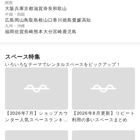
関西
大阪
兵庫
京都
滋賀
奈良
和歌山
中国・四国
広島
岡山
鳥取
島根
山口
香川
徳島
愛媛
高知
九州・沖縄
福岡
佐賀
長崎
熊本
大分
宮崎
鹿児島
スペース特集
いろいろなテーマでレンタルスペースをピックアップ！
【2026年7月】ショップカウ
【2026年8月更新】リピート
ンター人気スペースランキン
利用の多いスペースまとめ
グ