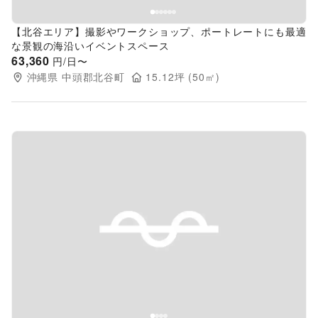
【北谷エリア】撮影やワークショップ、ポートレートにも最適
な景観の海沿いイベントスペース
63,360
円/日〜
沖縄県
中頭郡北谷町
15.12
坪 (
50
㎡)
Previous slide
Next s