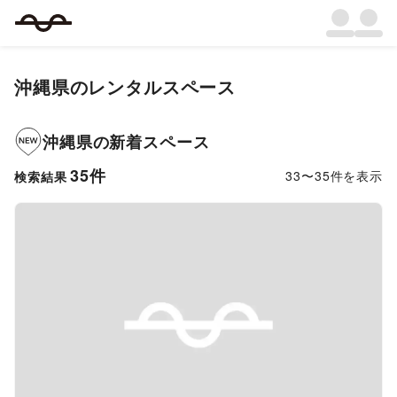
沖縄県
のレンタルスペース
沖縄県
の新着スペース
35
件
33
〜
35
件を表示
検索結果
Previous slide
Next s