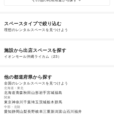
スペースタイプで絞り込む
理想のレンタルスペースを見つけよう
ショッピングモール
施設から出店スペースを探す
イオンモール沖縄ライカム
（
23
）
他の都道府県から探す
全国のレンタルスペースを見つけよう
北海道・東北
北海道
青森
秋田
山形
岩手
宮城
福島
関東
東京
神奈川
千葉
埼玉
茨城
栃木
群馬
中部・北陸
愛知
静岡
山梨
長野
岐阜
三重
新潟
富山
石川
福井