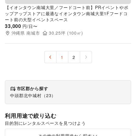
【イオンタウン南城大里／フードコート前】PRイベントやポ
ップアップストアに最適なイオンタウン南城大里1Fフードコ
ート前の大型イベントスペース
33,000
円/日〜
沖縄県
南城市
30.25
坪 (
100
㎡)
1
2
市区郡から探す
中頭郡北中城村
（
23
）
利用用途で絞り込む
目的別にレンタルスペースを見つけよう
ポップアップストア
食品販売
販促イベント
展示会・個展
その他の利用用途から探す