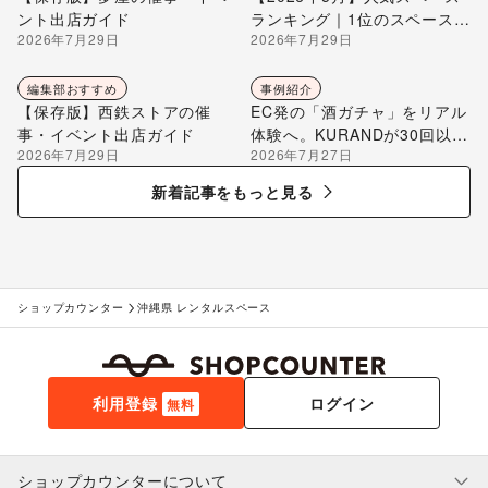
ント出店ガイド
ランキング｜1位のスペースを
2026年7月29日
2026年7月29日
編集部が解説
編集部おすすめ
事例紹介
【保存版】西鉄ストアの催
EC発の「酒ガチャ」をリアル
事・イベント出店ガイド
体験へ。KURANDが30回以上
2026年7月29日
2026年7月27日
のポップアップ出店で届け
る“新しいお酒との出会い”
新着記事をもっと見る
ショップカウンター
沖縄県 レンタルスペース
利用登録
ログイン
無料
ショップカウンターについて