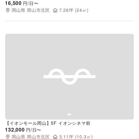
16,500
円/日〜
岡山県
岡山市北区
7.26
坪 (
24
㎡)
Previous slide
Next s
【イオンモール岡山】5F イオンシネマ前
132,000
円/日〜
岡山県
岡山市北区
3.11
坪 (
10.3
㎡)