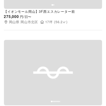
【イオンモール岡山】3F西エスカレーター前
275,000
円/日〜
岡山県
岡山市北区
17
坪 (
56.2
㎡)
Previous slide
Next s