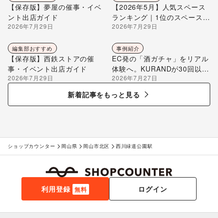
【保存版】夢屋の催事・イベ
【2026年5月】人気スペース
ント出店ガイド
ランキング｜1位のスペースを
2026年7月29日
2026年7月29日
編集部が解説
編集部おすすめ
事例紹介
【保存版】西鉄ストアの催
EC発の「酒ガチャ」をリアル
事・イベント出店ガイド
体験へ。KURANDが30回以上
2026年7月29日
2026年7月27日
のポップアップ出店で届け
る“新しいお酒との出会い”
新着記事をもっと見る
ショップカウンター
岡山県
岡山市北区
西川緑道公園駅
利用登録
ログイン
無料