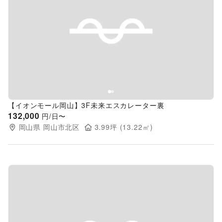
Previous slide
Next s
【イオンモール岡山】3F未来エスカレーター裏
132,000
円/日〜
岡山県
岡山市北区
3.99
坪 (
13.22
㎡)