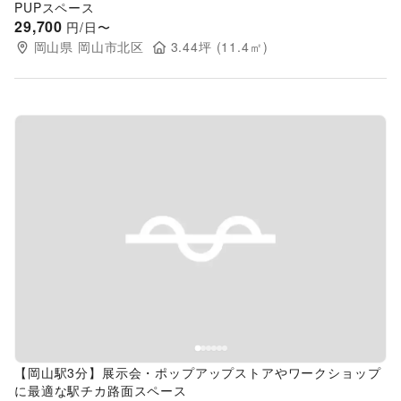
PUPスペース
29,700
円/日〜
岡山県
岡山市北区
3.44
坪 (
11.4
㎡)
Previous slide
Next s
【岡山駅3分】展示会・ポップアップストアやワークショップ
に最適な駅チカ路面スペース