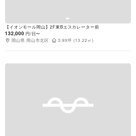
【イオンモール岡山】2F東Bエスカレーター前
132,000
円/日〜
岡山県
岡山市北区
3.99
坪 (
13.22
㎡)
Previous slide
Next s