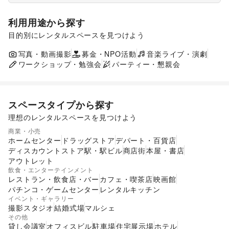
利用用途から探す
目的別にレンタルスペースを見つけよう
ポップアップストア
食品販売
販促イベント
展示会・個展
写真・動画撮影
募金・NPO活動
キッチンカー・移動販売
音楽ライブ・演劇
ワークショップ・勉強会
パーティー・懇親会
スペースタイプから探す
理想のレンタルスペースを見つけよう
ショッピングモール
スーパーマーケット
商業・小売
ギャラリー・貸し画廊
路面店舗
ホームセンター
ドラッグストア
デパート・百貨店
ディスカウントストア
駅・駅ビル
商店街
本屋・書店
アウトレット
飲食・エンターテインメント
レストラン・飲食店・バー
カフェ・喫茶店
映画館
パチンコ・ゲームセンター
レンタルキッチン
イベント・ギャラリー
撮影スタジオ
結婚式場
マルシェ
その他
貸し会議室
オフィスビル
駐車場
住宅展示場
ホテル