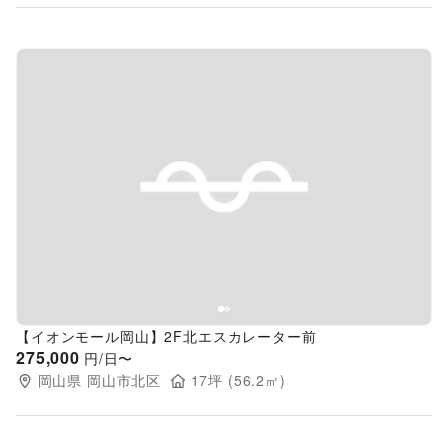
Previous slide
Next s
【イオンモール岡山】2F北エスカレーター前
275,000
円/日〜
岡山県
岡山市北区
17
坪 (
56.2
㎡)