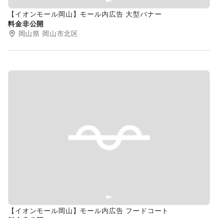
【イオンモール岡山】モール内広告 大型バナー
料金非公開
岡山県
岡山市北区
Previous slide
Next s
【イオンモール岡山】モール内広告 フードコート