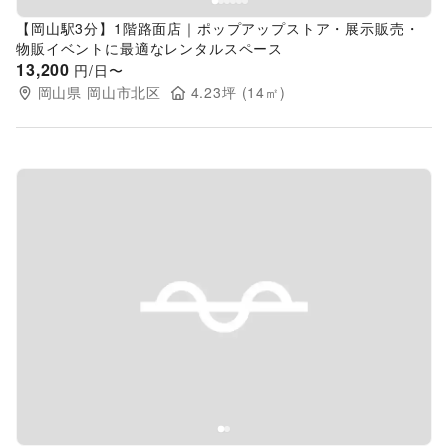
【岡山駅3分】1階路面店｜ポップアップストア・展示販売・
物販イベントに最適なレンタルスペース
13,200
円/日〜
岡山県
岡山市北区
4.23
坪 (
14
㎡)
Previous slide
Next s