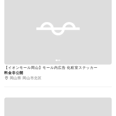
Previous slide
Next s
【イオンモール岡山】モール内広告 化粧室ステッカー
料金非公開
岡山県
岡山市北区