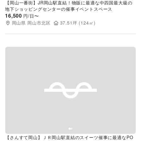
【岡山一番街】JR岡山駅直結！物販に最適な中四国最大級の
地下ショッピングセンターの催事イベントスペース
16,500
円/日〜
岡山県
岡山市北区
37.51
坪 (
124
㎡)
Previous slide
Next s
【さんすて岡山】ＪＲ岡山駅直結のスイーツ催事に最適なPO