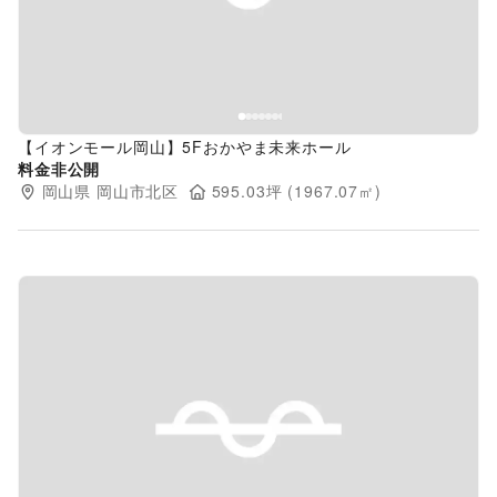
【イオンモール岡山】5Fおかやま未来ホール
料金非公開
岡山県
岡山市北区
595.03
坪 (
1967.07
㎡)
Previous slide
Next s