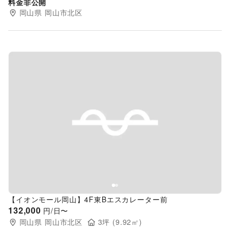
料金非公開
岡山県
岡山市北区
Previous slide
Next s
【イオンモール岡山】4F東Bエスカレーター前
132,000
円/日〜
岡山県
岡山市北区
3
坪 (
9.92
㎡)