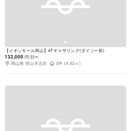
Previous slide
Next s
【イオンモール岡山】4Fギャザリング(ダイソー前)
132,000
円/日〜
岡山県
岡山市北区
3
坪 (
9.92
㎡)
Previous slide
Next s