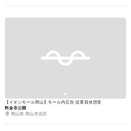
Previous slide
Next s
【イオンモール岡山】モール内広告 従業員休憩室
料金非公開
岡山県
岡山市北区