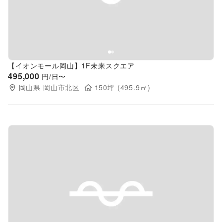
【イオンモール岡山】1F未来スクエア
495,000
円/日〜
岡山県
岡山市北区
150
坪 (
495.9
㎡)
Previous slide
Next s