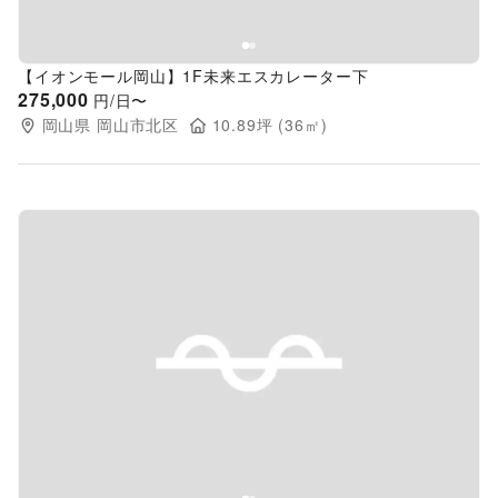
【イオンモール岡山】1F未来エスカレーター下
275,000
円/日〜
岡山県
岡山市北区
10.89
坪 (
36
㎡)
Previous slide
Next s