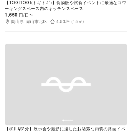
【TOGITOGI(トギトギ)】食物販や試食イベントに最適なコワ
ーキングスペース内のキッチンスペース
1,650
円/日〜
岡山県
岡山市北区
4.53
坪 (
15
㎡)
Previous slide
Next s
【柳川駅2分】展示会や撮影に適したお洒落な内装の路面イベ