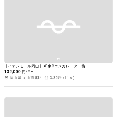
Previous slide
Next s
【イオンモール岡山】3F東Bエスカレーター横
132,000
円/日〜
岡山県
岡山市北区
3.32
坪 (
11
㎡)