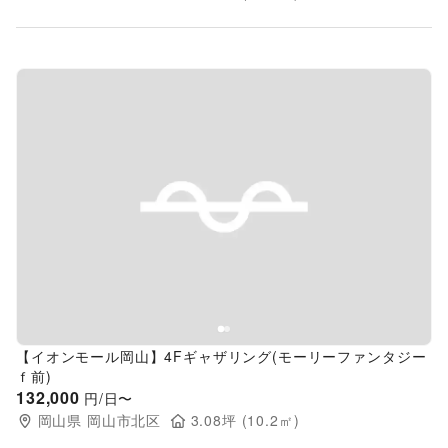
Previous slide
Next s
【イオンモール岡山】4Fギャザリング(モーリーファンタジー
ｆ前)
132,000
円/日〜
岡山県
岡山市北区
3.08
坪 (
10.2
㎡)