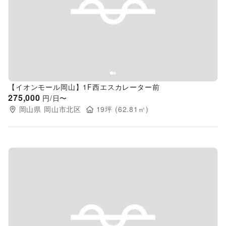
Previous slide
Next s
【イオンモール岡山】1F西エスカレーター前
275,000
円/日〜
岡山県
岡山市北区
19
坪 (
62.81
㎡)
Previous slide
Next s