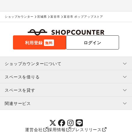
ショップカウンター
宮城県
富谷市
富谷市 ポップアップストア
利用登録
ログイン
無料
ショップカウンターについて
スペースを借りる
利用規約・ガイドライン
プライバシーポリシー
スペースを貸す
特定商取引法に基づく表示
スペースを借りたい人へ
ヘルプ・お問い合わせ
はじめてガイド
関連サービス
補償プログラム
ユーザー利用規約
スペースを貸したい方へ
提携パートナー
オーナー利用規約
提携パートナー
SHOPCOUNTER MAGAZINE
運営会社
採用情報
プレスリリース
ショップカウンターエンタープライズ