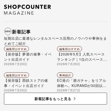
新着記事
短期出店に最適なレンタルスペース活用のノウハウや事例をま
とめてご紹介
編集部おすすめ
編集部おすすめ
【保存版】夢屋の催事・イベ
【2026年5月】人気スペース
ント出店ガイド
ランキング｜1位のスペースを
2026年7月29日
2026年7月29日
編集部が解説
編集部おすすめ
事例紹介
【保存版】西鉄ストアの催
EC発の「酒ガチャ」をリアル
事・イベント出店ガイド
体験へ。KURANDが30回以上
2026年7月29日
2026年7月27日
のポップアップ出店で届け
る“新しいお酒との出会い”
新着記事をもっと見る