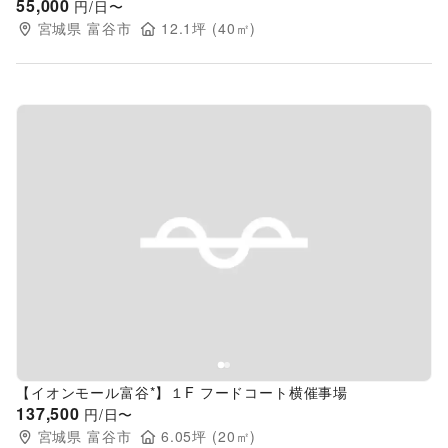
55,000
円/日〜
宮城県
富谷市
12.1
坪 (
40
㎡)
Previous slide
Next s
【イオンモール富谷*】１F フードコート横催事場
137,500
円/日〜
宮城県
富谷市
6.05
坪 (
20
㎡)