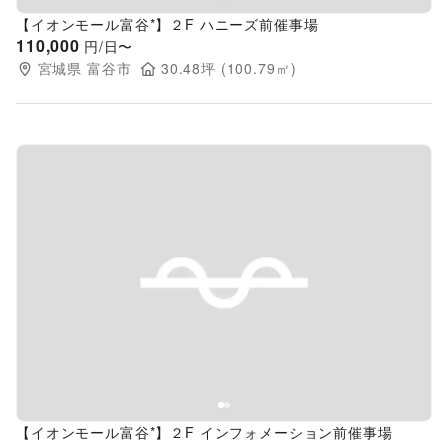
【イオンモール富谷*】２F ハニーズ前催事場
110,000
円/日〜
宮城県
富谷市
30.48
坪 (
100.79
㎡)
Previous slide
Next s
【イオンモール富谷*】２F インフォメーション前催事場