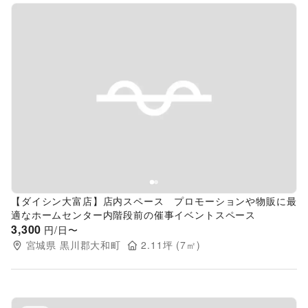
Previous slide
Next s
【ダイシン大富店】店内スペース プロモーションや物販に最
適なホームセンター内階段前の催事イベントスペース
3,300
円/日〜
宮城県
黒川郡大和町
2.11
坪 (
7
㎡)