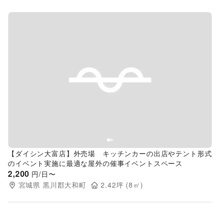
Previous slide
Next s
【ダイシン大富店】外売場 キッチンカーの出店やテント形式
のイベント実施に最適な屋外の催事イベントスペース
2,200
円/日〜
宮城県
黒川郡大和町
2.42
坪 (
8
㎡)