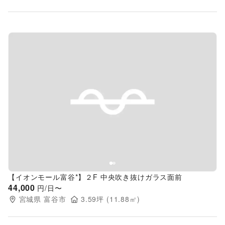
Previous slide
Next s
【イオンモール富谷*】２F 中央吹き抜けガラス面前
44,000
円/日〜
宮城県
富谷市
3.59
坪 (
11.88
㎡)