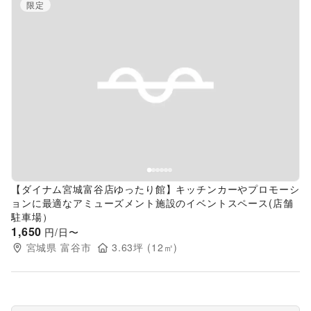
限定
Previous slide
Next s
【ダイナム宮城富谷店ゆったり館】キッチンカーやプロモーシ
ョンに最適なアミューズメント施設のイベントスペース(店舗
駐車場）
1,650
円/日〜
宮城県
富谷市
3.63
坪 (
12
㎡)