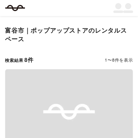
富谷市
｜
ポップアップストア
のレンタルス
ペース
8
件
1
〜
8
件を表示
検索結果
Previous slide
Next s