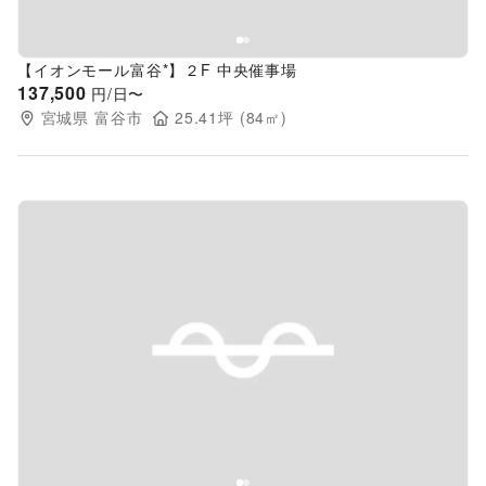
【イオンモール富谷*】２F 中央催事場
137,500
円/日〜
宮城県
富谷市
25.41
坪 (
84
㎡)
Previous slide
Next s