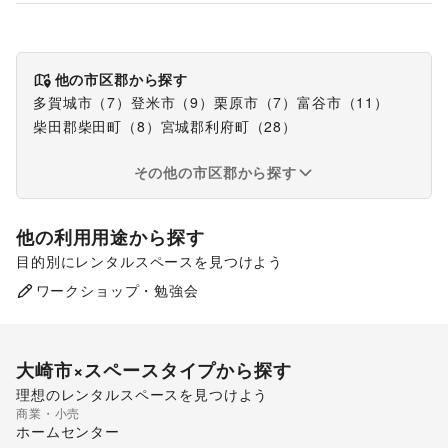
他の市区郡から探す
多賀城市
（
7
）
登米市
（
9
）
栗原市
（
7
）
富谷市
（
11
）
柴田郡柴田町
（
8
）
宮城郡利府町
（
28
）
その他の市区郡から探す
他の利用用途から探す
目的別にレンタルスペースを見つけよう
食品販売
販促イベント
ワークショップ・勉強会
キッチンカー・移動販売
大崎市
×スペースタイプから探す
理想のレンタルスペースを見つけよう
商業・小売
スーパーマーケット
ホームセンター