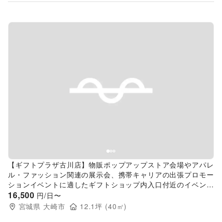
Previous slide
Next s
【ギフトプラザ古川店】物販ポップアップストア会場やアパレ
ル・ファッション関連の展示会、携帯キャリアの出張プロモー
ションイベントに適したギフトショップ内入口付近のイベント
スペースA(in shop)
16,500
円/日〜
宮城県
大崎市
12.1
坪 (
40
㎡)