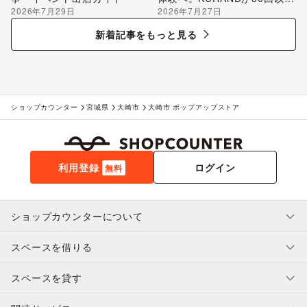
2026年7月29日
2026年7月27日
のポップアップ出店で届け
る“新しいお酒との出会い”
新着記事をもっと見る
ショップカウンター
宮城県
大崎市
大崎市 ポップアップストア
利用登録
ログイン
無料
ショップカウンターについて
スペースを借りる
利用規約・ガイドライン
プライバシーポリシー
スペースを貸す
特定商取引法に基づく表示
スペースを借りたい人へ
ヘルプ・お問い合わせ
はじめてガイド