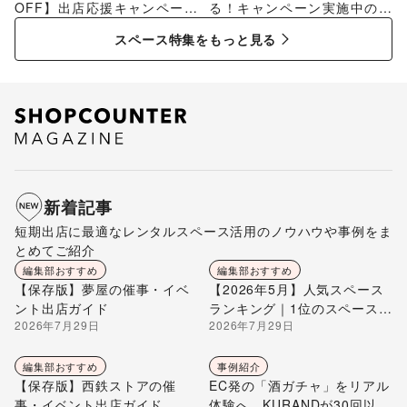
OFF】出店応援キャンペーン
る！キャンペーン実施中のス
特集
ペース特集
スペース特集をもっと見る
新着記事
短期出店に最適なレンタルスペース活用のノウハウや事例をま
とめてご紹介
編集部おすすめ
編集部おすすめ
【保存版】夢屋の催事・イベ
【2026年5月】人気スペース
ント出店ガイド
ランキング｜1位のスペースを
2026年7月29日
2026年7月29日
編集部が解説
編集部おすすめ
事例紹介
【保存版】西鉄ストアの催
EC発の「酒ガチャ」をリアル
事・イベント出店ガイド
体験へ。KURANDが30回以上