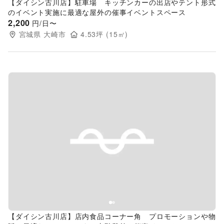
【ダイシン古川店】駐車場 キッチンカーの出店やテント形式
のイベント実施に最適な屋外の催事イベントスペース
2,200
円/日〜
宮城県
大崎市
4.53
坪 (
15
㎡)
Previous slide
Next s
【ダイシン古川店】店内食品コーナー角 プロモーションや物