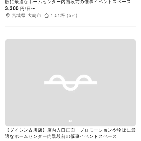
販に最適なホームセンター内階段前の催事イベントスペース
3,300
円/日〜
宮城県
大崎市
1.51
坪 (
5
㎡)
Previous slide
Next s
【ダイシン古川店】店内入口正面 プロモーションや物販に最
適なホームセンター内階段前の催事イベントスペース