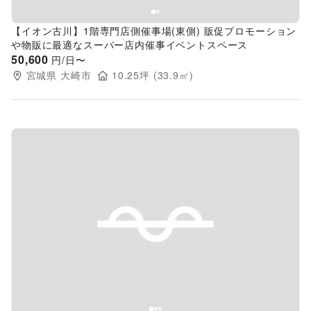
【イオン古川】1階専門店側催事場(東側) 販促プロモーション
や物販に最適なスーパー店内催事イベントスペース
50,600
円/日〜
宮城県
大崎市
10.25
坪 (
33.9
㎡)
Previous slide
Next s