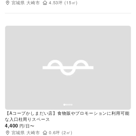
宮城県
大崎市
4.53
坪 (
15
㎡)
Previous slide
Next s
【Aコープかしまだい店】食物販やプロモーションに利用可能
な入口柱周りスペース
4,400
円/日〜
宮城県
大崎市
0.6
坪 (
2
㎡)