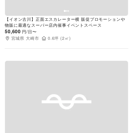
【イオン古川】正面エスカレーター横 販促プロモーションや
物販に最適なスーパー店内催事イベントスペース
50,600
円/日〜
宮城県
大崎市
0.6
坪 (
2
㎡)
Previous slide
Next s