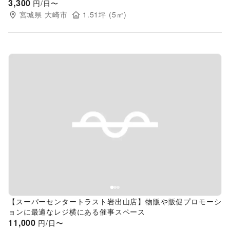
3,300
円/日〜
宮城県
大崎市
1.51
坪 (
5
㎡)
Previous slide
Next s
【スーパーセンタートラスト岩出山店】物販や販促プロモーシ
ョンに最適なレジ横にある催事スペース
11,000
円/日〜