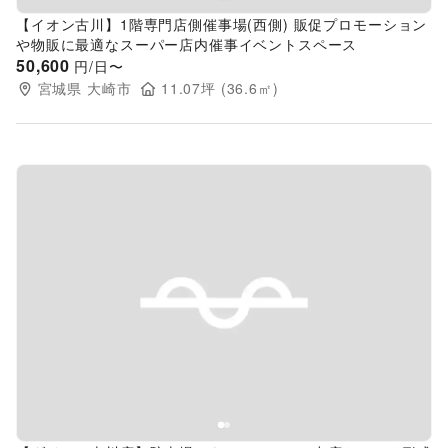
【イオン古川】1階専門店側催事場(西側) 販促プロモーション
や物販に最適なスーパー店内催事イベントスペース
50,600
円/日〜
宮城県
大崎市
11.07
坪 (
36.6
㎡)
Previous slide
Next s