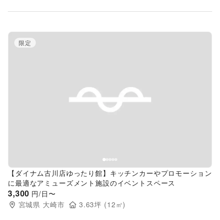
限定
Previous slide
Next s
【ダイナム古川店ゆったり館】キッチンカーやプロモーション
に最適なアミューズメント施設のイベントスペース
3,300
円/日〜
宮城県
大崎市
3.63
坪 (
12
㎡)