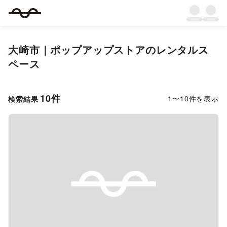
大崎市
｜
ポップアップストア
のレンタルス
ペース
10
件
1
〜
10
件を表示
検索結果
Previous slide
Next s