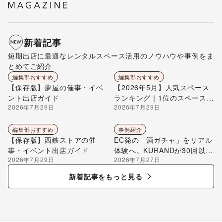
新着記事
短期出店に最適なレンタルスペース活用のノウハウや事例をま
とめてご紹介
編集部おすすめ
編集部おすすめ
【保存版】夢屋の催事・イベ
【2026年5月】人気スペース
ント出店ガイド
ランキング｜1位のスペースを
2026年7月29日
2026年7月29日
編集部が解説
編集部おすすめ
事例紹介
【保存版】西鉄ストアの催
EC発の「酒ガチャ」をリアル
事・イベント出店ガイド
体験へ。KURANDが30回以上
2026年7月29日
2026年7月27日
のポップアップ出店で届け
る“新しいお酒との出会い”
新着記事をもっと見る