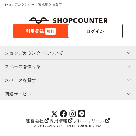
ショップカウンター
宮城県
石巻市
利用登録
ログイン
無料
ショップカウンターについて
スペースを借りる
利用規約・ガイドライン
プライバシーポリシー
スペースを貸す
特定商取引法に基づく表示
スペースを借りたい人へ
ヘルプ・お問い合わせ
はじめてガイド
関連サービス
補償プログラム
ユーザー利用規約
スペースを貸したい方へ
提携パートナー
オーナー利用規約
提携パートナー
SHOPCOUNTER MAGAZINE
運営会社
採用情報
プレスリリース
ショップカウンターエンタープライズ
© 2014-
2026
COUNTERWORKS Inc.
ショップカウンター常設
補償プログラム