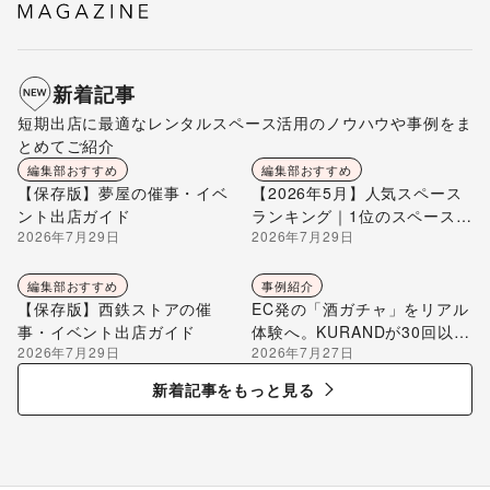
新着記事
短期出店に最適なレンタルスペース活用のノウハウや事例をま
とめてご紹介
編集部おすすめ
編集部おすすめ
【保存版】夢屋の催事・イベ
【2026年5月】人気スペース
ント出店ガイド
ランキング｜1位のスペースを
2026年7月29日
2026年7月29日
編集部が解説
編集部おすすめ
事例紹介
【保存版】西鉄ストアの催
EC発の「酒ガチャ」をリアル
事・イベント出店ガイド
体験へ。KURANDが30回以上
2026年7月29日
2026年7月27日
のポップアップ出店で届け
る“新しいお酒との出会い”
新着記事をもっと見る