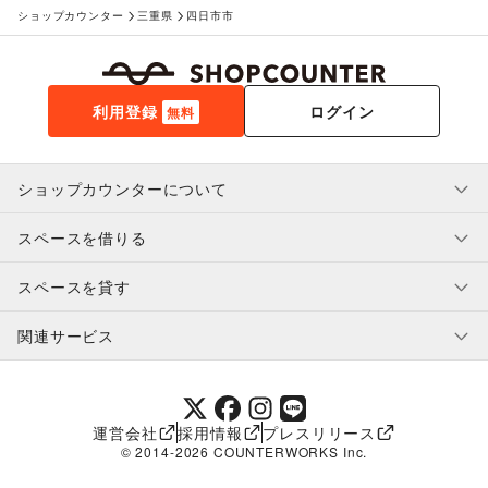
ショップカウンター
三重県
四日市市
利用登録
ログイン
無料
ショップカウンターについて
スペースを借りる
利用規約・ガイドライン
プライバシーポリシー
スペースを貸す
特定商取引法に基づく表示
スペースを借りたい人へ
ヘルプ・お問い合わせ
はじめてガイド
関連サービス
補償プログラム
ユーザー利用規約
スペースを貸したい方へ
提携パートナー
オーナー利用規約
提携パートナー
SHOPCOUNTER MAGAZINE
運営会社
採用情報
プレスリリース
ショップカウンターエンタープライズ
© 2014-
2026
COUNTERWORKS Inc.
ショップカウンター常設
補償プログラム