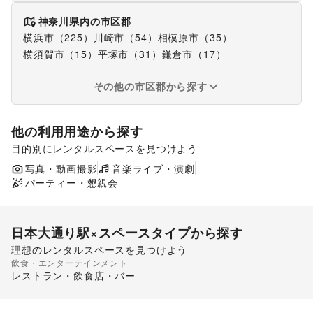
神奈川県
内の市区郡
横浜市（225）
川崎市（54）
相模原市（35）
横須賀市（15）
平塚市（31）
鎌倉市（17）
その他の市区郡から探す
他の利用用途から探す
目的別にレンタルスペースを見つけよう
ポップアップストア
食品販売
販促イベント
写真・動画撮影
音楽ライブ・演劇
展示会・個展
パーティー・懇親会
日本大通り駅
×スペースタイプから探す
理想のレンタルスペースを見つけよう
飲食・エンターテインメント
レストラン・飲食店・バー