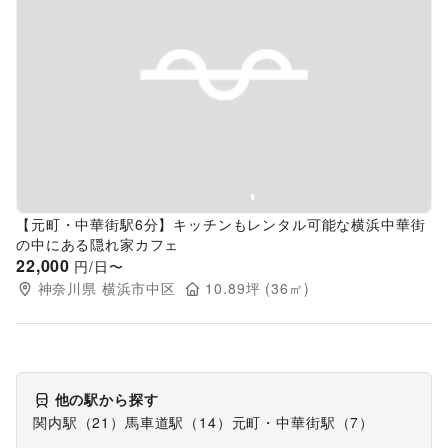
Previous slide
Next s
【元町・中華街駅6分】キッチンもレンタル可能な横浜中華街
の中にある隠れ家カフェ
22,000
円/日〜
神奈川県
横浜市中区
10.89
坪 (
36
㎡)
他の駅から探す
関内駅（21）
馬車道駅（14）
元町・中華街駅（7）