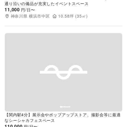
通り沿いの備品が充実したイベントスペース
11,000
円/日〜
神奈川県
横浜市中区
10.58
坪 (
35
㎡)
Previous slide
Next s
【関内駅4分】展示会やポップアップストア、撮影会等に最適
なシーシャカフェスペース
110,000
円/日〜