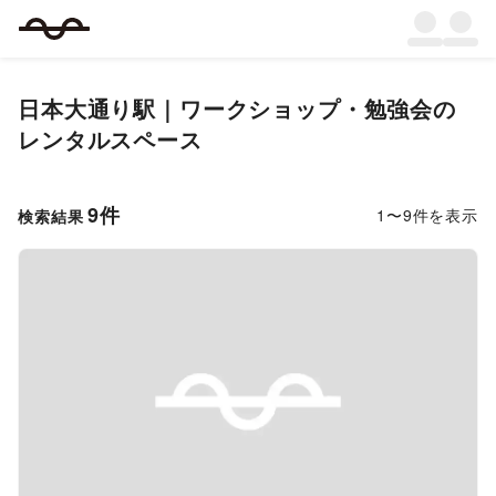
日本大通り駅｜ワークショップ・勉強会の
レンタルスペース
9
件
1
〜
9
件を表示
検索結果
Previous slide
Next s