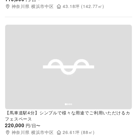
神奈川県
横浜市中区
43.18
坪 (
142.77
㎡)
Previous slide
Next s
【馬車道駅4分】シンプルで様々な用途でご利用いただけるカ
フェスペース
220,000
円/日〜
神奈川県
横浜市中区
26.61
坪 (
88
㎡)