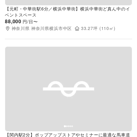
【元町・中華街駅6分／横浜中華街】横浜中華街ど真ん中のイ
ベントスペース
88,000
円/日〜
神奈川県
神奈川県横浜市中区
33.27
坪 (
110
㎡)
Previous slide
Next s
【関内駅2分】ポップアップストアやセミナーに最適な馬車道