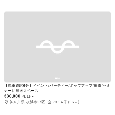
Previous slide
Next s
【馬車道駅6分】イベント/パーティー/ポップアップ/撮影/セミ
ナーに最適スペース
330,000
円/日〜
神奈川県
横浜市中区
29.04
坪 (
96
㎡)