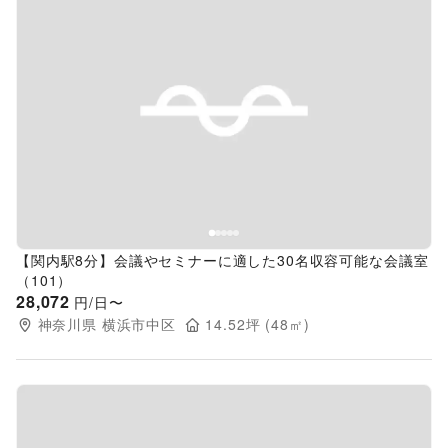
Previous slide
Next s
【関内駅8分】会議やセミナーに適した30名収容可能な会議室
（101）
28,072
円/日〜
神奈川県
横浜市中区
14.52
坪 (
48
㎡)