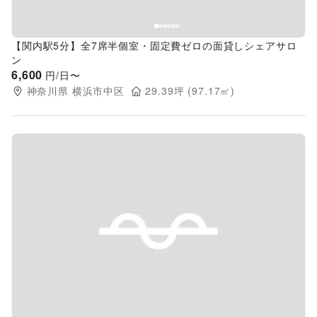
【関内駅5分】全7席半個室・固定費ゼロの面貸しシェアサロ
ン
6,600
円/日〜
神奈川県
横浜市中区
29.39
坪 (
97.17
㎡)
Previous slide
Next s