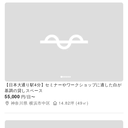
Previous slide
Next s
【日本大通り駅4分】セミナーやワークショップに適した白が
基調の貸しスペース
55,000
円/日〜
神奈川県
横浜市中区
14.82
坪 (
49
㎡)