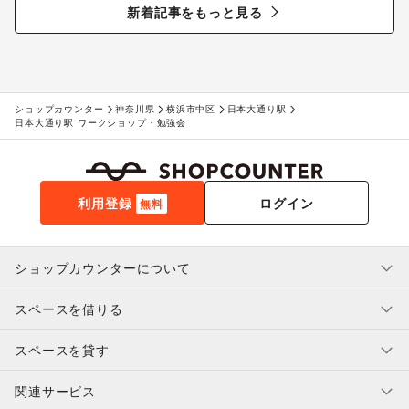
る“新しいお酒との出会い”
新着記事をもっと見る
ショップカウンター
神奈川県
横浜市中区
日本大通り駅
日本大通り駅 ワークショップ・勉強会
利用登録
ログイン
無料
ショップカウンターについて
スペースを借りる
利用規約・ガイドライン
プライバシーポリシー
スペースを貸す
特定商取引法に基づく表示
スペースを借りたい人へ
ヘルプ・お問い合わせ
はじめてガイド
関連サービス
補償プログラム
ユーザー利用規約
スペースを貸したい方へ