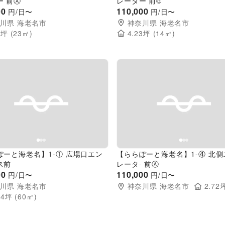
ー 前Ⓐ
レーター 前©
00
110,000
円/日〜
円/日〜
川県
海老名市
神奈川県
海老名市
5
坪 (
23
㎡)
4.23
坪 (
14
㎡)
evious slide
Next slide
Previous slide
ぽーと海老名】1-① 広場口エン
【ららぽーと海老名】1-④ 北
ス前
レータ- 前Ⓐ
00
110,000
円/日〜
円/日〜
川県
海老名市
神奈川県
海老名市
2.72
坪
14
坪 (
60
㎡)