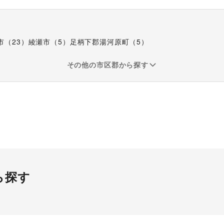
市
（
23
）
綾瀬市
（
5
）
足柄下郡湯河原町
（
5
）
その他の市区郡から探す
販促イベント
展示会・個
ら探す