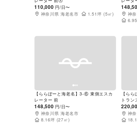
レーター 前Ⓐ
レータ
110,000
148,5
円/日〜
神奈川県
海老名市
1.51
坪 (
5
㎡)
神奈
6.9
Previous slide
Next slide
Pr
【ららぽーと海老名】3-⑥ 東側エスカ
【らら
レーター 前
トラン
148,500
220,0
円/日〜
神奈川県
海老名市
神奈
8.16
坪 (
27
㎡)
18.