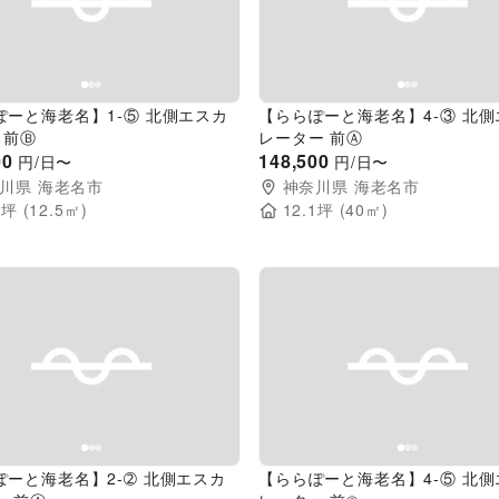
evious slide
Next slide
Previous slide
ぽーと海老名】1-⑤ 北側エスカ
【ららぽーと海老名】4-③ 北
 前Ⓑ
レーター 前Ⓐ
00
148,500
円/日〜
円/日〜
川県
海老名市
神奈川県
海老名市
8
坪 (
12.5
㎡)
12.1
坪 (
40
㎡)
evious slide
Next slide
Previous slide
ぽーと海老名】2-➁ 北側エスカ
【ららぽーと海老名】4-⑤ 北