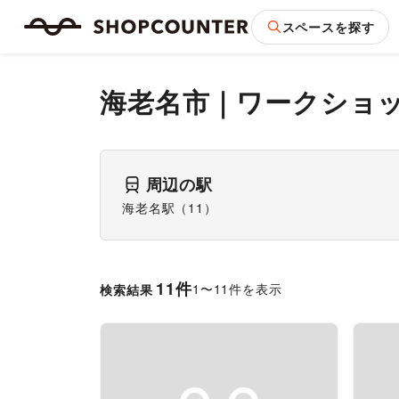
スペースを探す
海老名市
｜
ワークショ
周辺の駅
海老名駅
（
11
）
11
件
1
〜
11
件を表示
検索結果