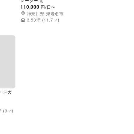
レーター 前
110,000
円/日〜
神奈川県
海老名市
3.53
坪 (
11.7
㎡)
Next slide
側エスカ
 (
9
㎡)