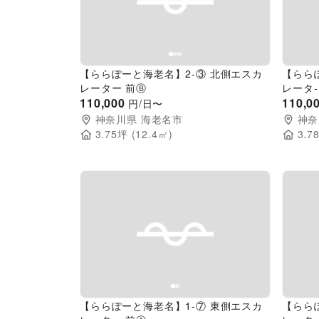
Previous slide
Next slide
Pr
【ららぽーと海老名】2-③ 北側エスカ
【らら
レーター 前Ⓑ
レータ-
110,000
110,0
円/日〜
神奈川県
海老名市
神奈
3.75
坪 (
12.4
㎡)
3.7
Previous slide
Next slide
Pr
【ららぽーと海老名】1-⑦ 東側エスカ
【らら