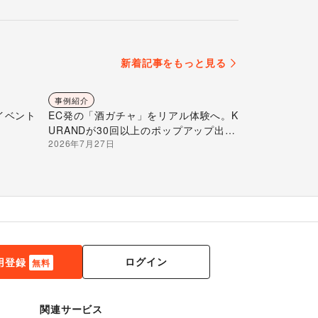
新着記事をもっと見る
事例紹介
イベント
EC発の「酒ガチャ」をリアル体験へ。K
URANDが30回以上のポップアップ出店
2026年7月27日
で届ける“新しいお酒との出会い”
ログイン
用登録
無料
関連サービス