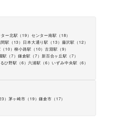
ンター北駅
（
19
）
センター南駅
（
18
）
鶴間駅
（
13
）
日本大通り駅
（
13
）
藤沢駅
（
12
）
駅
（
10
）
柳小路駅
（
10
）
古淵駅
（
9
）
畷駅
（
7
）
鎌倉駅
（
7
）
新百合ヶ丘駅
（
7
）
はるひ野駅
（
6
）
六浦駅
（
6
）
いずみ中央駅
（
6
）
23
）
茅ヶ崎市
（
19
）
鎌倉市
（
17
）