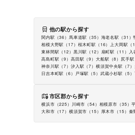
他の駅から探す
関内駅
（
36
）
馬車道駅
（
35
）
海老名駅
（
31
）
相模大野駅
（
17
）
桜木町駅
（
16
）
上大岡駅
（
東林間駅
（
12
）
黒川駅
（
12
）
扇町駅
（
11
）
入
高島町駅
（
9
）
高田駅
（
9
）
大船駅
（
8
）
尻手駅
神奈川駅
（
7
）
汐入駅
（
7
）
横須賀中央駅
（
7
）
日吉本町駅
（
6
）
戸塚駅
（
5
）
武蔵小杉駅
（
5
）
市区郡から探す
横浜市
（
225
）
川崎市
（
54
）
相模原市
（
35
）
大和市
（
17
）
横須賀市
（
15
）
厚木市
（
15
）
秦