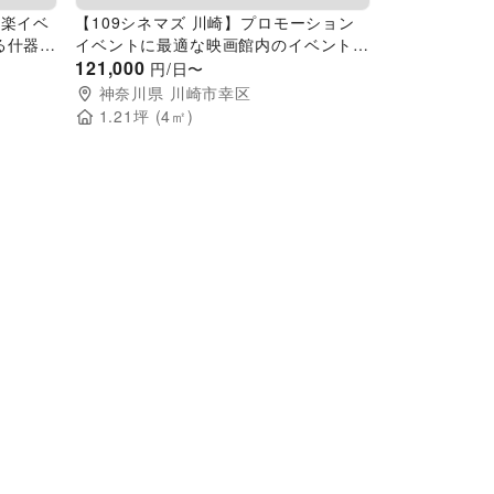
音楽イベ
【109シネマズ 川崎】プロモーション
る什器豊
イベントに最適な映画館内のイベントス
ペース
121,000
円/日〜
神奈川県
川崎市幸区
1.21
坪 (
4
㎡)