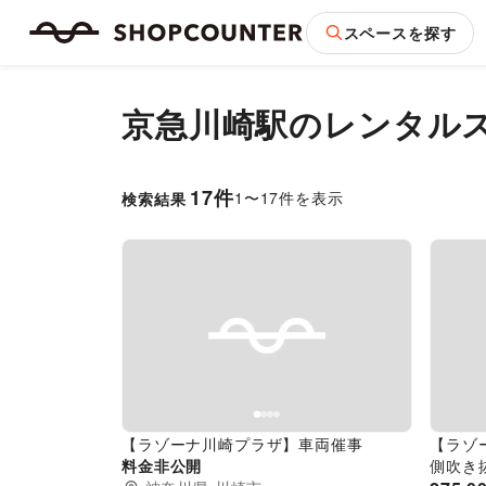
スペースを探す
京急川崎駅
のレンタル
17
件
1
〜
17
件を表示
検索結果
Previous slide
Next slide
Pr
【ラゾーナ川崎プラザ】車両催事
【ラゾー
料金非公開
側吹き