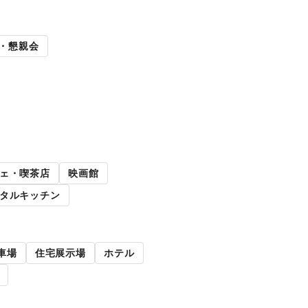
展
キッチンカー・移動販
・懇親会
売
路面店舗
ェ・喫茶店
映画館
タルキッチン
車場
住宅展示場
ホテル