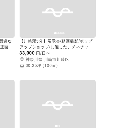
Next slide
Previous slide
Next slide
最適な
【川崎駅5分】展示会/動画撮影/ポップ
階正面入
アップショップ/に適した、チネチッタ
内にある立地抜群のポップアップスペー
33,000
円/日〜
ス
神奈川県
川崎市川崎区
30.25
坪 (
100
㎡)
Next slide
Previous slide
Next slide