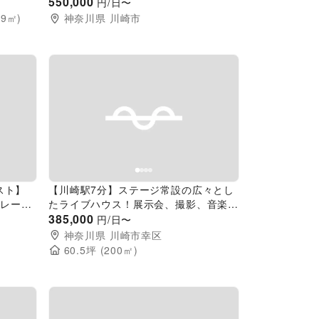
550,000
円/日〜
(
9
㎡)
神奈川県
川崎市
Next slide
Previous slide
Next slide
スト】
【川崎駅7分】ステージ常設の広々とし
カレータ
たライブハウス！展示会、撮影、音楽イ
い、物
ベントなど様々な用途で利用できる什器
385,000
円/日〜
ス
豊富なイベントスペース「スペルノーヴ
神奈川県
川崎市幸区
ァカワサキ」
60.5
坪 (
200
㎡)