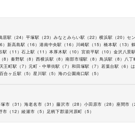
鴨居駅
（
24
）
平塚駅
（
23
）
みなとみらい駅
（
22
）
横浜駅
（
20
）
セ
16
）
新高島駅
（
16
）
港南中央駅
（
16
）
川崎駅
（
15
）
橋本駅
（
13
）
谷駅
（
11
）
石上駅
（
11
）
本厚木駅
（
10
）
宮前平駅
（
10
）
金沢八景
（
8
）
秦野駅
（
8
）
西横浜駅
（
8
）
南部市場駅
（
8
）
鳥浜駅
（
8
）
八丁
天王町駅
（
7
）
元町・中華街駅
（
7
）
和田塚駅
（
7
）
若葉台駅
（
6
）
百合ヶ丘駅
（
5
）
星川駅
（
5
）
海の公園南口駅
（
5
）
平塚市
（
31
）
海老名市
（
31
）
藤沢市
（
28
）
小田原市
（
28
）
座間市
（
野市
（
12
）
綾瀬市
（
5
）
足柄下郡湯河原町
（
5
）