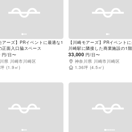
evious slide
Next slide
Previous slide
モアーズ】PRイベントに最適な1
【川崎モアーズ】PRイベントに
の正面入口脇スペース
川崎駅に隣接した商業施設の1
0
口室内スペース
33,000
円/日〜
円/日〜
川県
川崎市川崎区
神奈川県
川崎市川崎区
7
坪 (
1.9
㎡)
1.36
坪 (
4.5
㎡)
evious slide
Next slide
Previous slide