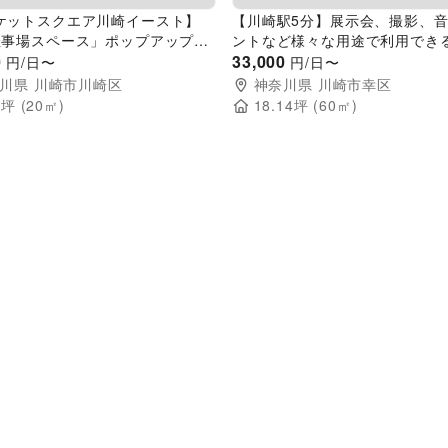
ケットスクエア川崎イースト】
【川崎駅5分】展示会、撮影、
催事場スペース」ポップアップや
ントなど様々な用途で利用でき
ーションに最適な、エスカレータ
0
富なイベントスペース
33,000
円/日〜
円/日〜
休憩エリアイベントスペース
川県
川崎市川崎区
神奈川県
川崎市幸区
5
坪 (
20
㎡)
18.14
坪 (
60
㎡)