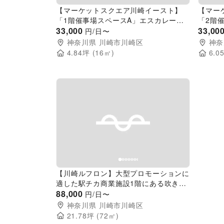
【マーケットスクエア川崎イースト】
【マー
「1階催事場スペースA」エスカレータ
「2階
ー前＆入口すぐ横で通行量の多い、物
33,000
プロモ
33,00
円/日〜
販・PRに最適なイベントスペース
ー横の
神奈川県
川崎市川崎区
神奈
4.84
坪 (
16
㎡)
6.0
Previous slide
Next slide
【川崎ルフロン】大型プロモーションに
適した駅チカ商業施設1階にある吹き抜
けが特徴的なイベントスペース
88,000
円/日〜
神奈川県
川崎市川崎区
21.78
坪 (
72
㎡)