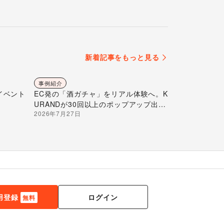
新着記事をもっと見る
事例紹介
イベント
EC発の「酒ガチャ」をリアル体験へ。K
URANDが30回以上のポップアップ出店
2026年7月27日
で届ける“新しいお酒との出会い”
ログイン
用登録
無料