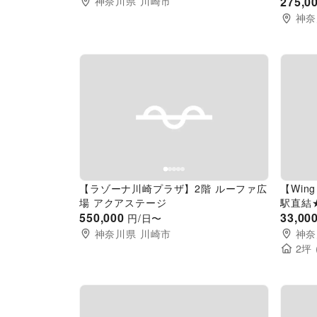
神奈川県
川崎市
275,0
神奈
Previous slide
Next slide
Pr
【ラゾーナ川崎プラザ】2階 ルーファ広
【Win
場 アクアステージ
駅直結
550,000
イベント
33,00
円/日〜
模物販
神奈川県
川崎市
神奈
2
坪 