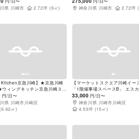
00
275,000
円/日〜
円/日〜
川県
川崎市
2.72
坪 (
9
㎡)
神奈川県
川崎市
2.72
坪 
evious slide
Next slide
Previous slide
g Kitchen京急川崎】★京急川崎
【マーケットスクエア川崎イー
★ウィングキッチン京急川崎３階
「1階催事場スペースB」 エス
スペース / PRイベント、小規
0
ー前＆入口すぐ横で通行量の多
33,000
円/日〜
円/日〜
に最適！
販・PRに最適なイベントスペー
川県
川崎市川崎区
神奈川県
川崎市川崎区
(
6.62
㎡)
4.53
坪 (
15
㎡)