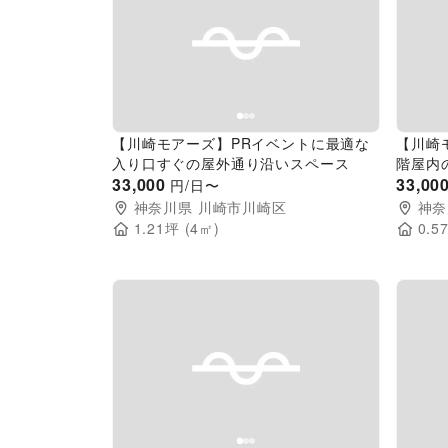
Previous slide
Next slide
Pr
【川崎モアーズ】PRイベントに最適な
【川崎
入り口すぐの屋外通り沿いスペース
階屋内
33,000
33,00
円/日〜
神奈川県
川崎市川崎区
神奈
1.21
坪 (
4
㎡)
0.5
Previous slide
Next slide
Pr