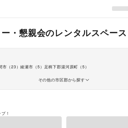
ィー・懇親会
のレンタルスペース
間市
（
23
）
綾瀬市
（
5
）
足柄下郡湯河原町
（
5
）
その他の市区郡から探す
ップ！