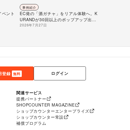
事例紹介
イベント
EC発の「酒ガチャ」をリアル体験へ。K
URANDが30回以上のポップアップ出店
2026年7月27日
で届ける“新しいお酒との出会い”
ログイン
用登録
無料
関連サービス
提携パートナー
SHOPCOUNTER MAGAZINE
ショップカウンターエンタープライズ
ショップカウンター常設
補償プログラム