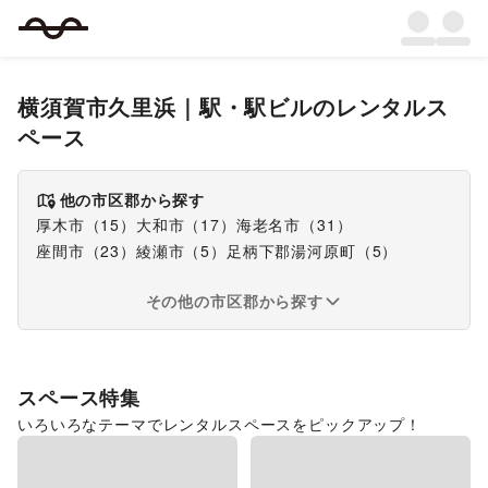
横須賀市久里浜
｜
駅・駅ビル
のレンタルス
ペース
他の市区郡から探す
厚木市
（
15
）
大和市
（
17
）
海老名市
（
31
）
座間市
（
23
）
綾瀬市
（
5
）
足柄下郡湯河原町
（
5
）
その他の市区郡から探す
スペース特集
いろいろなテーマでレンタルスペースをピックアップ！