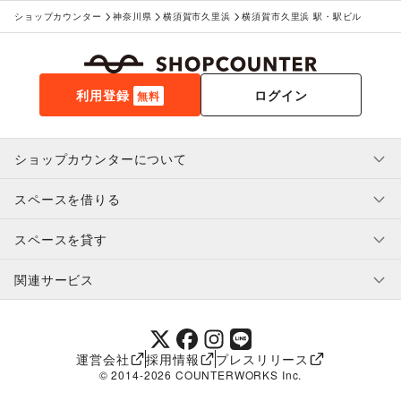
ショップカウンター
神奈川県
横須賀市久里浜
横須賀市久里浜 駅・駅ビル
利用登録
ログイン
無料
ショップカウンターについて
スペースを借りる
利用規約・ガイドライン
プライバシーポリシー
スペースを貸す
特定商取引法に基づく表示
スペースを借りたい人へ
ヘルプ・お問い合わせ
はじめてガイド
関連サービス
補償プログラム
ユーザー利用規約
スペースを貸したい方へ
提携パートナー
オーナー利用規約
提携パートナー
SHOPCOUNTER MAGAZINE
運営会社
採用情報
プレスリリース
ショップカウンターエンタープライズ
© 2014-
2026
COUNTERWORKS Inc.
ショップカウンター常設