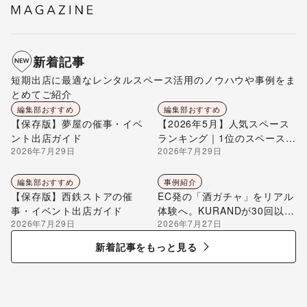
新着記事
短期出店に最適なレンタルスペース活用のノウハウや事例をま
とめてご紹介
編集部おすすめ
編集部おすすめ
【保存版】夢屋の催事・イベ
【2026年5月】人気スペース
ント出店ガイド
ランキング｜1位のスペースを
2026年7月29日
2026年7月29日
編集部が解説
編集部おすすめ
事例紹介
【保存版】西鉄ストアの催
EC発の「酒ガチャ」をリアル
事・イベント出店ガイド
体験へ。KURANDが30回以上
2026年7月29日
2026年7月27日
のポップアップ出店で届け
る“新しいお酒との出会い”
新着記事をもっと見る