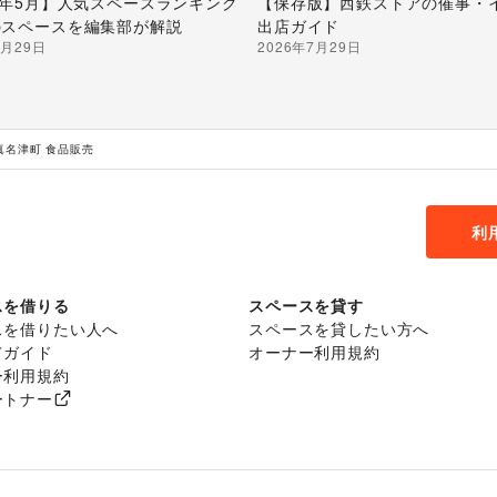
26年5月】人気スペースランキング
【保存版】西鉄ストアの催事・
のスペースを編集部が解説
出店ガイド
7月29日
2026年7月29日
真名津町 食品販売
利
スを借りる
スペースを貸す
スを借りたい人へ
スペースを貸したい方へ
てガイド
オーナー利用規約
ー利用規約
ートナー