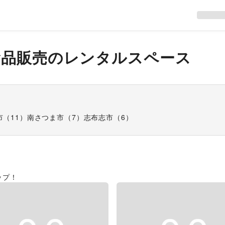
食品販売
のレンタルスペース
市
（
11
）
南さつま市
（
7
）
志布志市
（
6
）
ップ！