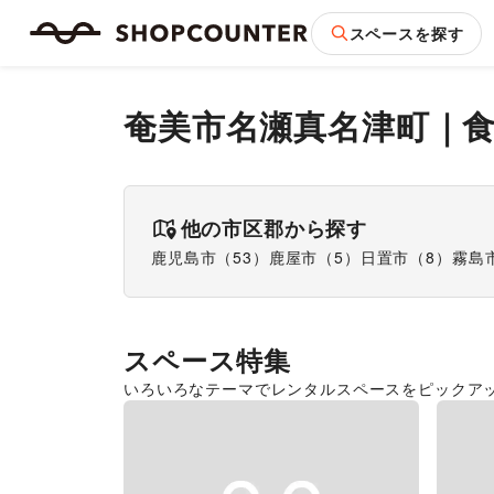
スペースを探す
奄美市名瀬真名津町
｜
他の市区郡から探す
鹿児島市
（
53
）
鹿屋市
（
5
）
日置市
（
8
）
霧島
スペース特集
いろいろなテーマでレンタルスペースをピックア