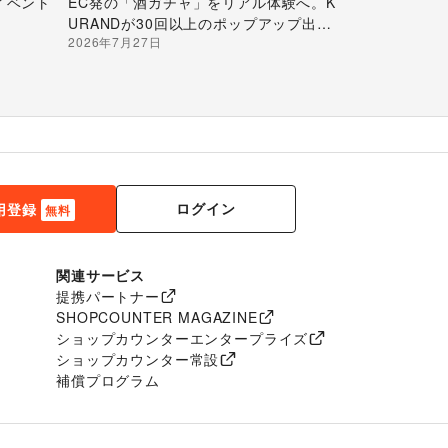
イベント
EC発の「酒ガチャ」をリアル体験へ。K
URANDが30回以上のポップアップ出店
2026年7月27日
で届ける“新しいお酒との出会い”
ログイン
用登録
無料
関連サービス
提携パートナー
SHOPCOUNTER MAGAZINE
ショップカウンターエンタープライズ
ショップカウンター常設
補償プログラム