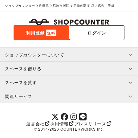
ショップカウンター
兵庫県
尼崎市潮江
尼崎市潮江 店内広告・看板
利用登録
ログイン
無料
ショップカウンターについて
スペースを借りる
利用規約・ガイドライン
プライバシーポリシー
スペースを貸す
特定商取引法に基づく表示
スペースを借りたい人へ
ヘルプ・お問い合わせ
はじめてガイド
関連サービス
補償プログラム
ユーザー利用規約
スペースを貸したい方へ
提携パートナー
オーナー利用規約
提携パートナー
SHOPCOUNTER MAGAZINE
運営会社
採用情報
プレスリリース
ショップカウンターエンタープライズ
© 2014-
2026
COUNTERWORKS Inc.
ショップカウンター常設