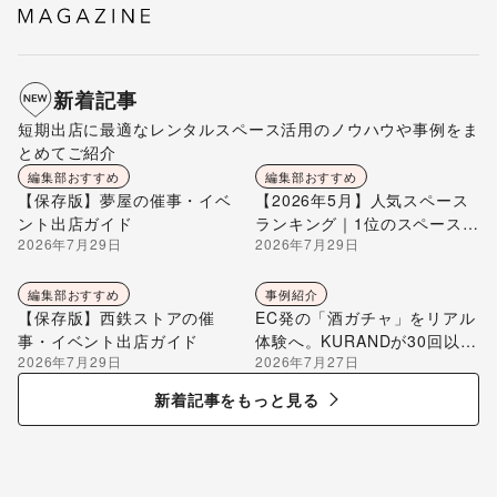
新着記事
短期出店に最適なレンタルスペース活用のノウハウや事例をま
とめてご紹介
編集部おすすめ
編集部おすすめ
【保存版】夢屋の催事・イベ
【2026年5月】人気スペース
ント出店ガイド
ランキング｜1位のスペースを
2026年7月29日
2026年7月29日
編集部が解説
編集部おすすめ
事例紹介
【保存版】西鉄ストアの催
EC発の「酒ガチャ」をリアル
事・イベント出店ガイド
体験へ。KURANDが30回以上
2026年7月29日
2026年7月27日
のポップアップ出店で届け
る“新しいお酒との出会い”
新着記事をもっと見る