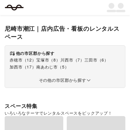
尼崎市潮江
｜
店内広告・看板
のレンタルス
ペース
他の市区郡から探す
赤穂市
（
12
）
宝塚市
（
8
）
川西市
（
7
）
三田市
（
6
）
加西市
（
17
）
南あわじ市
（
5
）
その他の市区郡から探す
スペース特集
いろいろなテーマでレンタルスペースをピックアップ！