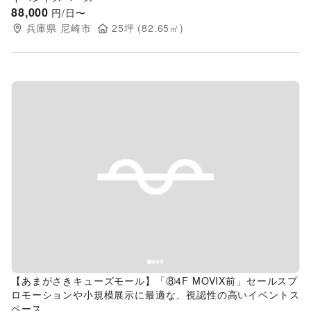
88,000
円/日〜
兵庫県
尼崎市
25
坪 (
82.65
㎡)
Previous slide
Next s
【あまがさきキューズモール】「⑧4F MOVIX前」セールスプ
ロモーションや小規模展示に最適な、視認性の高いイベントス
ペース