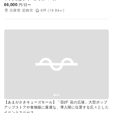
66,000
円/日〜
兵庫県
尼崎市
6
坪 (
19.84
㎡)
Previous slide
Next s
【あまがさきキューズモール】「⑤2F 花の広場」大型ポップ
アップストアや食物販に最適な、導入階に位置する広々とした
イベントスペース