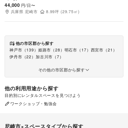
44,000
円/日〜
兵庫県
尼崎市
8.99
坪 (
29.75
㎡)
他の市区郡から探す
神戸市
（
139
）
姫路市
（
28
）
明石市
（
17
）
西宮市
（
21
）
伊丹市
（
22
）
加古川市
（
7
）
その他の市区郡から探す
他の利用用途から探す
目的別にレンタルスペースを見つけよう
ポップアップストア
販促イベント
ワークショップ・勉強会
展示会・個展
尼崎市
×スペースタイプから探す