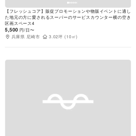
【フレッシュコア】販促プロモーションや物販イベントに適し
た地元の方に愛されるスーパーのサービスカウンター横の空き
区画スペース4
5,500
円/日〜
兵庫県
尼崎市
3.02
坪 (
10
㎡)
Previous slide
Next s