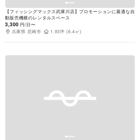
【フィッシングマックス武庫川店】プロモーションに最適な自
動販売機横のレンタルスペース
3,300
円/日〜
兵庫県
尼崎市
1.93
坪 (
6.4
㎡)
Previous slide
Next s