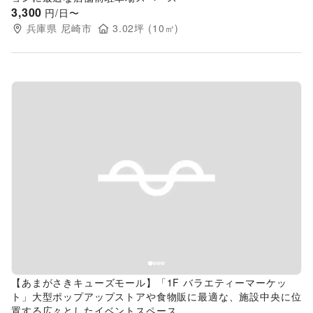
3,300
円/日〜
兵庫県
尼崎市
3.02
坪 (
10
㎡)
Previous slide
Next s
【あまがさきキューズモール】「1F バラエティーマーケッ
ト」大型ポップアップストアや食物販に最適な、施設中央に位
置する広々としたイベントスペース