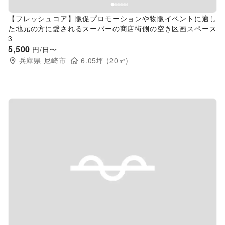
【フレッシュコア】販促プロモーションや物販イベントに適し
た地元の方に愛されるスーパーの商店街側の空き区画スペース
3
5,500
円/日〜
兵庫県
尼崎市
6.05
坪 (
20
㎡)
Previous slide
Next s