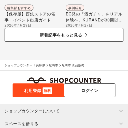
編集部おすすめ
事例紹介
【保存版】西鉄ストアの催
EC発の「酒ガチャ」をリアル
事・イベント出店ガイド
体験へ。KURANDが30回以上
2026年7月29日
2026年7月27日
のポップアップ出店で届け
る“新しいお酒との出会い”
新着記事をもっと見る
ショップカウンター
兵庫県
尼崎市
尼崎市 食品販売
利用登録
ログイン
無料
ショップカウンターについて
スペースを借りる
利用規約・ガイドライン