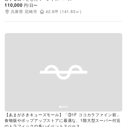
110,000
円/日〜
兵庫県
尼崎市
42.9
坪 (
141.83
㎡)
Previous slide
Next s
【あまがさきキューズモール】「③1F ココカラファイン前」
食物販やポップアップストアに最適な、1階大型スーパー付近
のトラフィックの多いイベントスペース