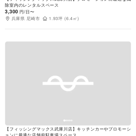
除室内のレンタルスペース
3,300
円/日〜
兵庫県
尼崎市
1.93
坪 (
6.4
㎡)
Previous slide
Next s
【フィッシングマックス武庫川店】キッチンカーやプロモーシ
ョンに最適な店舗前駐車場スペース