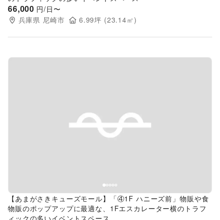
66,000
円/日〜
兵庫県
尼崎市
6.99
坪 (
23.14
㎡)
Previous slide
Next s
【あまがさきキューズモール】「④1F ハニーズ前」物販や食
物販のポップアップに最適な、1Fエスカレーター横のトラフ
ィックの多いイベントスペース