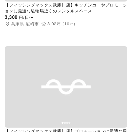
【フィッシングマックス武庫川店】キッチンカーやプロモーシ
ョンに最適な駐輪場近くのレンタルスペース
3,300
円/日〜
兵庫県
尼崎市
3.02
坪 (
10
㎡)
Previous slide
Next s
【フィッシングマックス武庫川店】プロモーションに最適な風