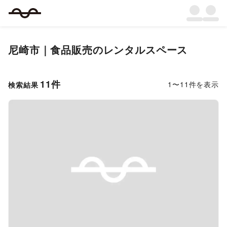
尼崎市
｜
食品販売
のレンタルスペース
11
件
1
〜
11
件を表示
検索結果
Previous slide
Next s