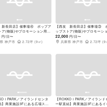
evious slide
Next slide
Previous slide
 新長田店】催事場④ ポップア
【西友 新長田店】催事場③ 
トア(物販)やプロモーション用途
ップストア(物販)やプロモーシ
なスーパー店内催事イベントスペ
0
に最適なスーパー店内催事イベ
22,000
円/日〜
円/日〜
ース
県
神戸市
2.72
坪 (
9
㎡)
兵庫県
神戸市
2.72
坪 (
9
evious slide
Next slide
Previous slide
KO i PARK／アイランドセンタ
【ROKKO i PARK／アイラン
結】商業施設3Fにある広場スペ
ー駅直結】商業施設3Fにあるイ