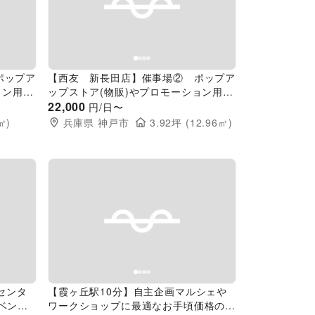
Next slide
Previous slide
Next slide
ポップア
【西友 新長田店】催事場② ポップア
ョン用途
ップストア(物販)やプロモーション用途
ントスペ
に最適なスーパー店内催事イベントスペ
22,000
円/日〜
ース
㎡)
兵庫県
神戸市
3.92
坪 (
12.96
㎡)
Next slide
Previous slide
Next slide
ドセンタ
【霞ヶ丘駅10分】自主企画マルシェや
ベント
ワークショップに最適なお手頃価格のレ