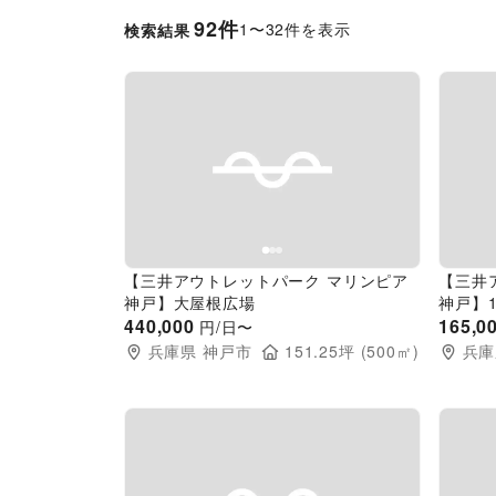
92
件
1
〜
32
件を表示
検索結果
Previous slide
Next slide
Pr
【三井アウトレットパーク マリンピア
【三井
神戸】大屋根広場
神戸】
440,000
165,0
円/日〜
兵庫県
神戸市
151.25
坪 (
500
㎡)
兵庫