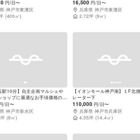
物販やプロモーション催事に最適
00
スペース｜物販やプロモーショ
16,500
円/日〜
円/日〜
最適
県
神戸市東灘区
兵庫県
神戸市東灘区
坪 (
400
㎡)
2.72
坪 (
9
㎡)
evious slide
Next slide
Previous slide
丘駅10分】自主企画マルシェや
【イオンモール神戸南】１F北
ショップに最適なお手頃価格のレ
レーター下
スペース「Work2」／敷地全体の
110,000
円/日〜
円/日〜
ベント開催も可能！
県
神戸市垂水区
兵庫県
神戸市兵庫区
2
坪 (
8
㎡)
4.35
坪 (
14.4
㎡)