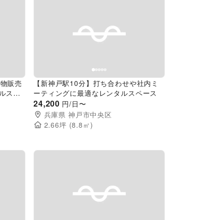
Next slide
Previous slide
Next slide
食物販売
【新神戸駅10分】打ち合わせや社内ミ
ルスペ
ーティングに最適なレンタルスペース
24,200
円/日〜
兵庫県
神戸市中央区
2.66
坪 (
8.8
㎡)
Next slide
Previous slide
Next slide