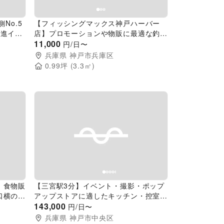
No.5
【フィッシングマックス神戸ハーバー
促進イベ
店】プロモーションや物販に最適な釣具
イベント
店内レジ横の近くのレンタルスペース
11,000
円/日〜
兵庫県
神戸市兵庫区
0.99
坪 (
3.3
㎡)
Next slide
Previous slide
Next slide
】食物販
【三宮駅3分】イベント・撮影・ポップ
口横のス
アップストアに適したキッチン・控室付
きレンタルスペース
143,000
円/日〜
兵庫県
神戸市中央区