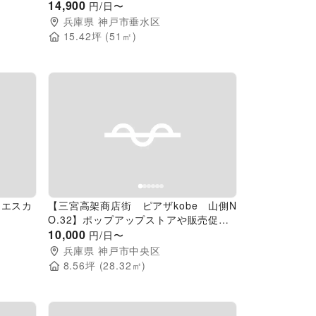
ン催事に
ンタルスペース「Community」／敷地
14,900
円/日〜
全体の貸切イベント開催も可能！
兵庫県
神戸市垂水区
15.42
坪 (
51
㎡)
Next slide
Previous slide
Next slide
側エスカ
【三宮高架商店街 ピアザkobe 山側N
O.32】ポップアップストアや販売促進
イベントに最適な高架下商店街内のイベ
10,000
円/日〜
ントスペース
兵庫県
神戸市中央区
8.56
坪 (
28.32
㎡)