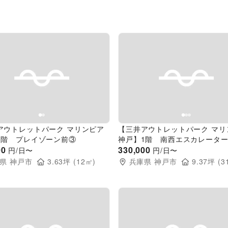
evious slide
Next slide
Previous slide
アウトレットパーク マリンピア
【三井アウトレットパーク マリ
1階 プレイゾーン前③
神戸】1階 南西エスカレータ
00
330,000
円/日〜
円/日〜
県
神戸市
3.63
坪 (
12
㎡)
兵庫県
神戸市
9.37
坪 (
3