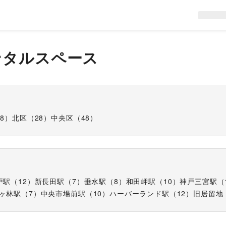
ンタルスペース
28
）
北区
（
28
）
中央区
（
48
）
戸駅
（
12
）
新長田駅
（
7
）
垂水駅
（
8
）
和田岬駅
（
10
）
神戸三宮駅
（
ヶ林駅
（
7
）
中央市場前駅
（
10
）
ハーバーランド駅
（
12
）
旧居留地