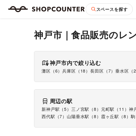
スペースを探す
神戸市
｜
食品販売
のレ
神戸市
内で絞り込む
灘区
（
6
）
兵庫区
（
18
）
長田区
（
7
）
垂水区
（
周辺の駅
新神戸駅
（
5
）
三ノ宮駅
（
8
）
元町駅
（
11
）
神
西代駅
（
7
）
山陽垂水駅
（
8
）
霞ヶ丘駅
（
8
）
駒