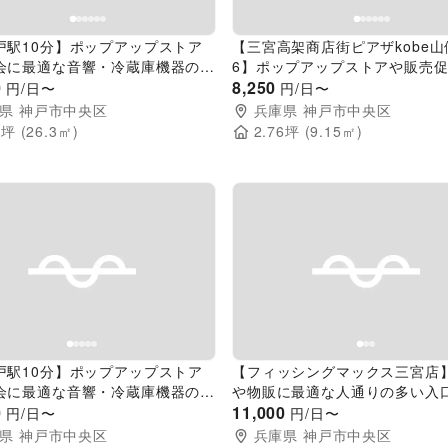
戸駅10分】ポップアップストア
【三宮高架商店街ピアザkobe山側
会に最適な音響・冷蔵庫機器の整
6】ポップアップストアや販売
屋へ移設のイベントスペース
0
ントに最適な高架下商店街内の
8,250
円/日〜
円/日〜
スペース
県
神戸市中央区
兵庫県
神戸市中央区
5
坪 (
26.3
㎡)
2.76
坪 (
9.15
㎡)
evious slide
Next slide
Previous slide
戸駅10分】ポップアップストア
【フィッシングマックス三宮店
会に最適な音響・冷蔵庫機器の整
や物販に最適な人通りの多い入
屋へ移設のイベントスペース
0
ペース
11,000
円/日〜
円/日〜
県
神戸市中央区
兵庫県
神戸市中央区