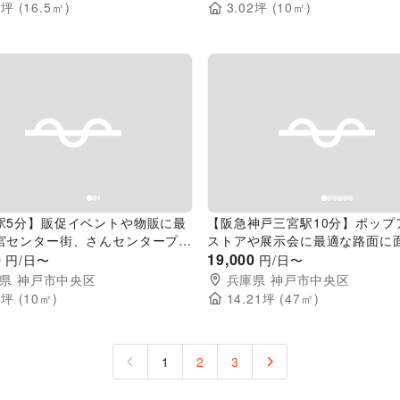
9
坪 (
16.5
㎡)
3.02
坪 (
10
㎡)
evious slide
Next slide
Previous slide
駅5分】販促イベントや物販に最
【阪急神戸三宮駅10分】ポップ
宮センター街、さんセンタープラ
ストアや展示会に最適な路面に
前の路面スペース
0
認性抜群のレンタルスペース
19,000
円/日〜
円/日〜
県
神戸市中央区
兵庫県
神戸市中央区
2
坪 (
10
㎡)
14.21
坪 (
47
㎡)
1
2
3