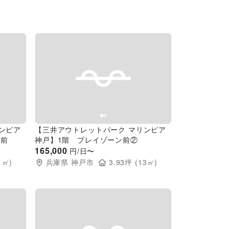
Next slide
Previous slide
Next slide
ンピア
【三井アウトレットパーク マリンピア
ー前
神戸】1階 プレイゾーン前②
165,000
円/日〜
1
㎡)
兵庫県
神戸市
3.93
坪 (
13
㎡)