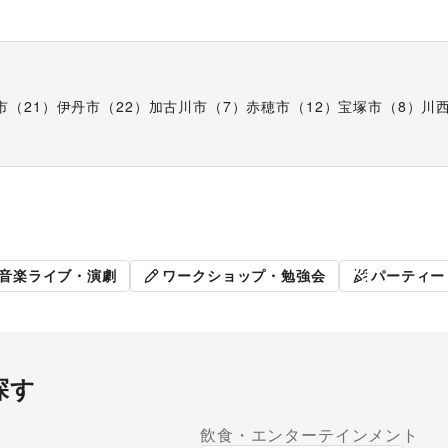
市
（
21
）
伊丹市
（
22
）
加古川市
（
7
）
赤穂市
（
12
）
宝塚市
（
8
）
川
ト
展示会・個展
キッチン
音楽ライブ・演劇
ワークショップ・勉強会
パーティー
探す
飲食・エンターテインメント
ラリー・貸し画廊
路面店舗