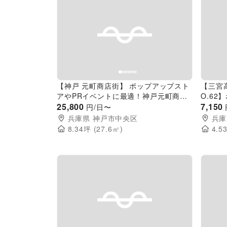
Previous slide
Next slide
Pr
【神戸 元町商店街】 ポップアップスト
【三宮
アやPRイベントに最適！神戸元町商店
O.6
街アーケード内の交差点角地の3丁目イ
25,800
イベン
7,150
円/日〜
ベントスペース
ントス
兵庫県
神戸市中央区
兵庫
8.34
坪 (
27.6
㎡)
4.5
Previous slide
Next slide
Pr