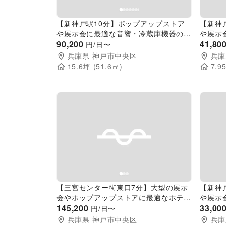
【新神戸駅10分】ポップアップストア
【新神
や展示会に最適な音響・冷蔵庫機器の整
や展示
った花屋へ移設のイベントスペース
90,200
った花
41,80
円/日〜
兵庫県
神戸市中央区
兵庫
15.6
坪 (
51.6
㎡)
7.9
Previous slide
Next slide
Pr
【三宮センター街東口7分】大型の展示
【新神
会やポップアップストアに最適なホテル
や展示
内にあるラグジュアリーな雰囲気のレン
145,200
った花
33,00
円/日〜
タルスペース
兵庫県
神戸市中央区
兵庫