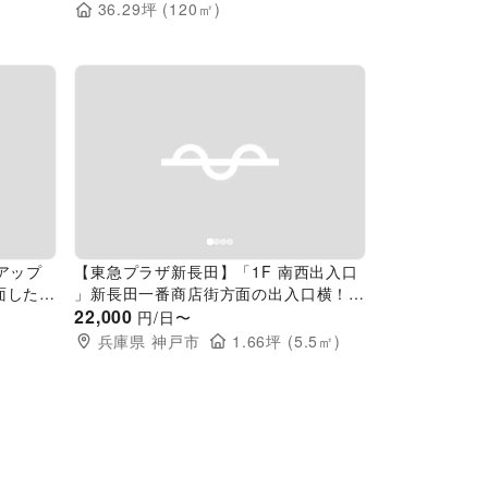
36.29
坪 (
120
㎡)
Next slide
Previous slide
Next slide
アップ
【東急プラザ新長田】「1F 南西出入口
面した視
」新長田一番商店街方面の出入口横！ポ
ップアップストアやPRイベントに最適
22,000
円/日〜
な視認性の高いイベントスペース
兵庫県
神戸市
1.66
坪 (
5.5
㎡)