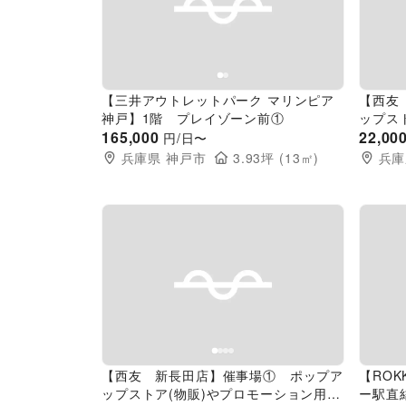
Previous slide
Next slide
Pr
【三井アウトレットパーク マリンピア
【西友
神戸】1階 プレイゾーン前①
ップス
165,000
に最適
22,00
円/日〜
ース
兵庫県
神戸市
3.93
坪 (
13
㎡)
兵庫
Previous slide
Next slide
Pr
【西友 新長田店】催事場① ポップア
【ROK
ップストア(物販)やプロモーション用途
ー駅直