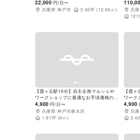
に最適なスーパー店内催事イベントスペ
22,000
ース｜
110,0
円/日〜
ース
兵庫県
神戸市
3.92
坪 (
12.96
㎡)
兵庫
121
Previous slide
Next slide
Pr
【霞ヶ丘駅10分】自主企画マルシェや
【霞ヶ
ワークショップに最適なお手頃価格のレ
ワーク
ンタルスペース「Work1」／敷地全体の
4,900
ンタル
4,900
円/日〜
貸切イベント開催も可能！
貸切イ
兵庫県
神戸市垂水区
兵庫
1.81
坪 (
6
㎡)
2.4