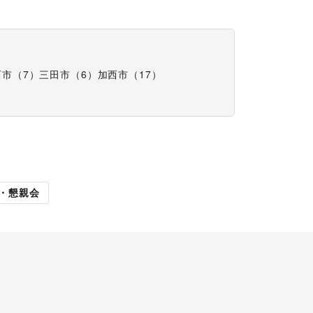
西市
（
7
）
三田市
（
6
）
加西市
（
17
）
カー・移動販
・懇親会
売