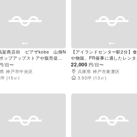
evious slide
Next slide
Previous slide
高架商店街 ピアザkobe 山側N
【アイランドセンター駅2分】
2】ポップアップストアや販売促進
や物販、PR催事に適したレンタ
トに最適な高架下商店街内のイベ
ース
22,000
円/日〜
円/日〜
ペース
県
神戸市中央区
兵庫県
神戸市東灘区
3
坪 (
15
㎡)
3.93
坪 (
13
㎡)
evious slide
Next slide
Previous slide