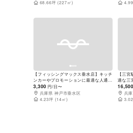
68.66
坪 (
227
㎡)
4.9
Previous slide
Next slide
Pr
【フィッシングマックス垂水店】キッチ
【三宮
ンカーやプロモーションに最適な人通り
適な三
の多い駐車場のスペース
3,300
ザ目の
16,50
円/日〜
兵庫県
神戸市垂水区
兵庫
4.23
坪 (
14
㎡)
3.0