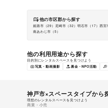
他の市区郡から探す
姫路市
（
29
）
尼崎市
（
32
）
明石市
（
17
）
西宮
南あわじ市
（
5
）
他の利用用途から探す
目的別にレンタルスペースを見つけよう
ポップアップストア
販促イベン
写真・動画撮影
募金・NPO活動
神戸市
×スペースタイプから
理想のレンタルスペースを見つけよう
商業・小売
ショッピングモール
ギャ