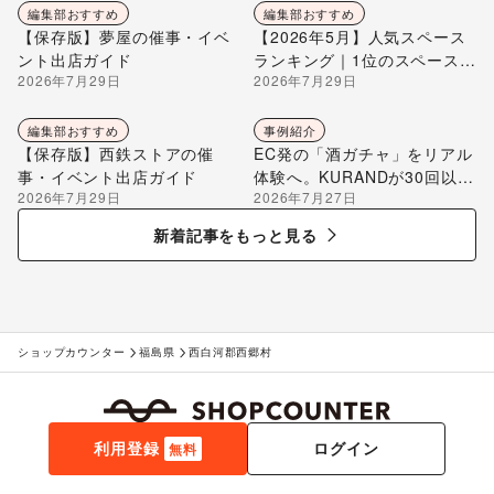
編集部おすすめ
編集部おすすめ
【保存版】夢屋の催事・イベ
【2026年5月】人気スペース
ント出店ガイド
ランキング｜1位のスペースを
2026年7月29日
2026年7月29日
編集部が解説
編集部おすすめ
事例紹介
【保存版】西鉄ストアの催
EC発の「酒ガチャ」をリアル
事・イベント出店ガイド
体験へ。KURANDが30回以上
2026年7月29日
2026年7月27日
のポップアップ出店で届け
る“新しいお酒との出会い”
新着記事をもっと見る
ショップカウンター
福島県
西白河郡西郷村
利用登録
ログイン
無料