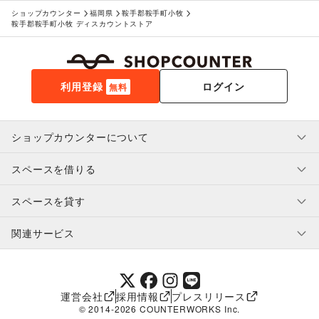
ショップカウンター
福岡県
鞍手郡鞍手町小牧
鞍手郡鞍手町小牧 ディスカウントストア
利用登録
ログイン
無料
ショップカウンターについて
スペースを借りる
利用規約・ガイドライン
プライバシーポリシー
スペースを貸す
特定商取引法に基づく表示
スペースを借りたい人へ
ヘルプ・お問い合わせ
はじめてガイド
関連サービス
補償プログラム
ユーザー利用規約
スペースを貸したい方へ
提携パートナー
オーナー利用規約
提携パートナー
SHOPCOUNTER MAGAZINE
運営会社
採用情報
プレスリリース
ショップカウンターエンタープライズ
© 2014-
2026
COUNTERWORKS Inc.
ショップカウンター常設