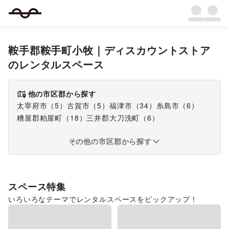
鞍手郡鞍手町小牧
｜
ディスカウントストア
のレンタルスペース
他の市区郡から探す
太宰府市
（
5
）
古賀市
（
5
）
福津市
（
34
）
糸島市
（
6
）
糟屋郡粕屋町
（
18
）
三井郡大刀洗町
（
6
）
その他の市区郡から探す
スペース特集
いろいろなテーマでレンタルスペースをピックアップ！