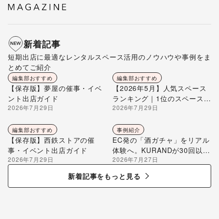
新着記事
短期出店に最適なレンタルスペース活用のノウハウや事例をま
とめてご紹介
編集部おすすめ
編集部おすすめ
【保存版】夢屋の催事・イベ
【2026年5月】人気スペース
ント出店ガイド
ランキング｜1位のスペースを
2026年7月29日
2026年7月29日
編集部が解説
編集部おすすめ
事例紹介
【保存版】西鉄ストアの催
EC発の「酒ガチャ」をリアル
事・イベント出店ガイド
体験へ。KURANDが30回以上
2026年7月29日
2026年7月27日
のポップアップ出店で届け
る“新しいお酒との出会い”
新着記事をもっと見る