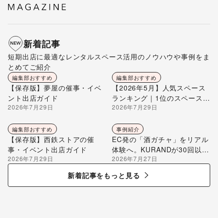
新着記事
短期出店に最適なレンタルスペース活用のノウハウや事例をま
とめてご紹介
編集部おすすめ
編集部おすすめ
【保存版】夢屋の催事・イベ
【2026年5月】人気スペース
ント出店ガイド
ランキング｜1位のスペースを
2026年7月29日
2026年7月29日
編集部が解説
編集部おすすめ
事例紹介
【保存版】西鉄ストアの催
EC発の「酒ガチャ」をリアル
事・イベント出店ガイド
体験へ。KURANDが30回以上
2026年7月29日
2026年7月27日
のポップアップ出店で届け
る“新しいお酒との出会い”
新着記事をもっと見る