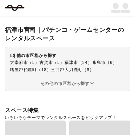
福津市宮司
｜
パチンコ・ゲームセンター
の
レンタルスペース
他の市区郡から探す
太宰府市
（
5
）
古賀市
（
5
）
福津市
（
34
）
糸島市
（
6
）
糟屋郡粕屋町
（
18
）
三井郡大刀洗町
（
6
）
その他の市区郡から探す
スペース特集
いろいろなテーマでレンタルスペースをピックアップ！