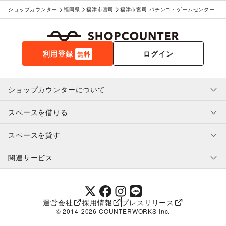
ショップカウンター
福岡県
福津市宮司
福津市宮司 パチンコ・ゲームセンター
利用登録
ログイン
無料
ショップカウンターについて
スペースを借りる
利用規約・ガイドライン
プライバシーポリシー
スペースを貸す
特定商取引法に基づく表示
スペースを借りたい人へ
ヘルプ・お問い合わせ
はじめてガイド
関連サービス
補償プログラム
ユーザー利用規約
スペースを貸したい方へ
提携パートナー
オーナー利用規約
提携パートナー
SHOPCOUNTER MAGAZINE
運営会社
採用情報
プレスリリース
ショップカウンターエンタープライズ
© 2014-
2026
COUNTERWORKS Inc.
ショップカウンター常設