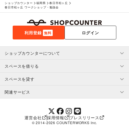
ショップカウンター
福岡県
春日市松ヶ丘
春日市松ヶ丘 ワークショップ・勉強会
利用登録
ログイン
無料
ショップカウンターについて
スペースを借りる
利用規約・ガイドライン
プライバシーポリシー
スペースを貸す
特定商取引法に基づく表示
スペースを借りたい人へ
ヘルプ・お問い合わせ
はじめてガイド
関連サービス
補償プログラム
ユーザー利用規約
スペースを貸したい方へ
提携パートナー
オーナー利用規約
提携パートナー
SHOPCOUNTER MAGAZINE
運営会社
採用情報
プレスリリース
ショップカウンターエンタープライズ
© 2014-
2026
COUNTERWORKS Inc.
ショップカウンター常設