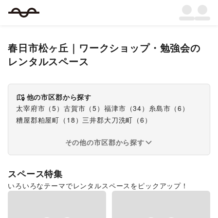
春日市松ヶ丘
｜
ワークショップ・勉強会
の
レンタルスペース
他の市区郡から探す
太宰府市
（
5
）
古賀市
（
5
）
福津市
（
34
）
糸島市
（
6
）
糟屋郡粕屋町
（
18
）
三井郡大刀洗町
（
6
）
その他の市区郡から探す
スペース特集
いろいろなテーマでレンタルスペースをピックアップ！