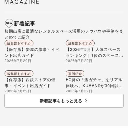
新着記事
短期出店に最適なレンタルスペース活用のノウハウや事例をま
とめてご紹介
編集部おすすめ
編集部おすすめ
【保存版】夢屋の催事・イベ
【2026年5月】人気スペース
ント出店ガイド
ランキング｜1位のスペースを
2026年7月29日
2026年7月29日
編集部が解説
編集部おすすめ
事例紹介
【保存版】西鉄ストアの催
EC発の「酒ガチャ」をリアル
事・イベント出店ガイド
体験へ。KURANDが30回以上
2026年7月29日
2026年7月27日
のポップアップ出店で届け
る“新しいお酒との出会い”
新着記事をもっと見る