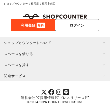
ショップカウンター
福岡県
福岡市東区
利用登録
ログイン
無料
ショップカウンターについて
スペースを借りる
利用規約・ガイドライン
プライバシーポリシー
スペースを貸す
特定商取引法に基づく表示
スペースを借りたい人へ
ヘルプ・お問い合わせ
はじめてガイド
関連サービス
補償プログラム
ユーザー利用規約
スペースを貸したい方へ
提携パートナー
オーナー利用規約
提携パートナー
SHOPCOUNTER MAGAZINE
運営会社
採用情報
プレスリリース
ショップカウンターエンタープライズ
© 2014-
2026
COUNTERWORKS Inc.
ショップカウンター常設
補償プログラム