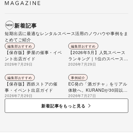
新着記事
短期出店に最適なレンタルスペース活用のノウハウや事例をま
とめてご紹介
編集部おすすめ
編集部おすすめ
【保存版】夢屋の催事・イベ
【2026年5月】人気スペース
ント出店ガイド
ランキング｜1位のスペースを
2026年7月29日
2026年7月29日
編集部が解説
編集部おすすめ
事例紹介
【保存版】西鉄ストアの催
EC発の「酒ガチャ」をリアル
事・イベント出店ガイド
体験へ。KURANDが30回以上
2026年7月29日
2026年7月27日
のポップアップ出店で届け
る“新しいお酒との出会い”
新着記事をもっと見る