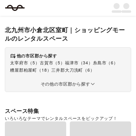
北九州市小倉北区室町
｜
ショッピングモー
ル
のレンタルスペース
他の市区郡から探す
太宰府市
（
5
）
古賀市
（
5
）
福津市
（
34
）
糸島市
（
6
）
糟屋郡粕屋町
（
18
）
三井郡大刀洗町
（
6
）
その他の市区郡から探す
スペース特集
いろいろなテーマでレンタルスペースをピックアップ！