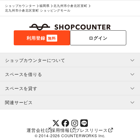
ショップカウンター
福岡県
北九州市小倉北区室町
北九州市小倉北区室町 ショッピングモール
利用登録
ログイン
無料
ショップカウンターについて
スペースを借りる
利用規約・ガイドライン
プライバシーポリシー
スペースを貸す
特定商取引法に基づく表示
スペースを借りたい人へ
ヘルプ・お問い合わせ
はじめてガイド
関連サービス
補償プログラム
ユーザー利用規約
スペースを貸したい方へ
提携パートナー
オーナー利用規約
提携パートナー
SHOPCOUNTER MAGAZINE
運営会社
採用情報
プレスリリース
ショップカウンターエンタープライズ
© 2014-
2026
COUNTERWORKS Inc.
ショップカウンター常設