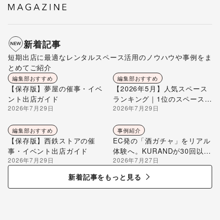
新着記事
短期出店に最適なレンタルスペース活用のノウハウや事例をま
とめてご紹介
編集部おすすめ
編集部おすすめ
【保存版】夢屋の催事・イベ
【2026年5月】人気スペース
ント出店ガイド
ランキング｜1位のスペースを
2026年7月29日
2026年7月29日
編集部が解説
編集部おすすめ
事例紹介
【保存版】西鉄ストアの催
EC発の「酒ガチャ」をリアル
事・イベント出店ガイド
体験へ。KURANDが30回以上
2026年7月29日
2026年7月27日
のポップアップ出店で届け
る“新しいお酒との出会い”
新着記事をもっと見る