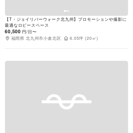
【T・ジョイリバーウォーク北九州】プロモーションや撮影に
最適なロビースペース
60,500
円/日〜
福岡県
北九州市小倉北区
6.05
坪 (
20
㎡)
Previous slide
Next s