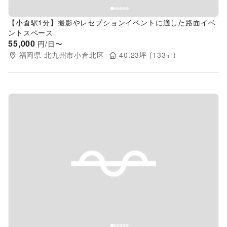
【小倉駅1分】撮影やレセプションイベントに適した路面イベ
ントスペース
55,000
円/日〜
福岡県
北九州市小倉北区
40.23
坪 (
133
㎡)
Previous slide
Next s