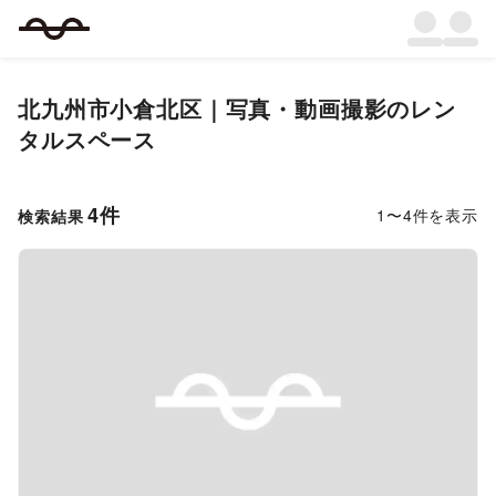
北九州市小倉北区
｜
写真・動画撮影
のレン
タルスペース
4
件
1
〜
4
件を表示
検索結果
Previous slide
Next s