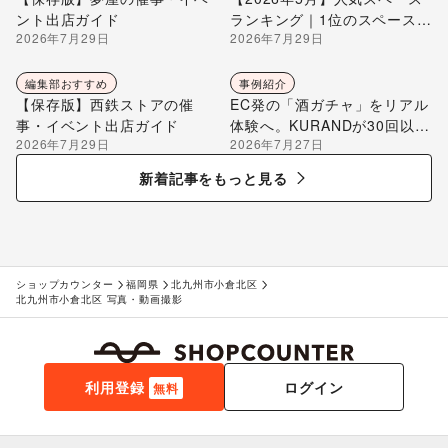
ント出店ガイド
ランキング｜1位のスペースを
2026年7月29日
2026年7月29日
編集部が解説
編集部おすすめ
事例紹介
【保存版】西鉄ストアの催
EC発の「酒ガチャ」をリアル
事・イベント出店ガイド
体験へ。KURANDが30回以上
2026年7月29日
2026年7月27日
のポップアップ出店で届け
る“新しいお酒との出会い”
新着記事をもっと見る
ショップカウンター
福岡県
北九州市小倉北区
北九州市小倉北区 写真・動画撮影
利用登録
ログイン
無料