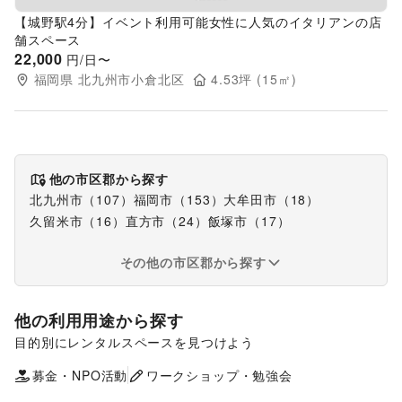
【城野駅4分】イベント利用可能女性に人気のイタリアンの店
舗スペース
22,000
円/日〜
福岡県
北九州市小倉北区
4.53
坪 (
15
㎡)
他の市区郡から探す
北九州市
（
107
）
福岡市
（
153
）
大牟田市
（
18
）
久留米市
（
16
）
直方市
（
24
）
飯塚市
（
17
）
その他の市区郡から探す
他の利用用途から探す
目的別にレンタルスペースを見つけよう
ポップアップストア
食品販売
販促イベント
展示会・個展
募金・NPO活動
ワークショップ・勉強会
キッチンカー・移動販売