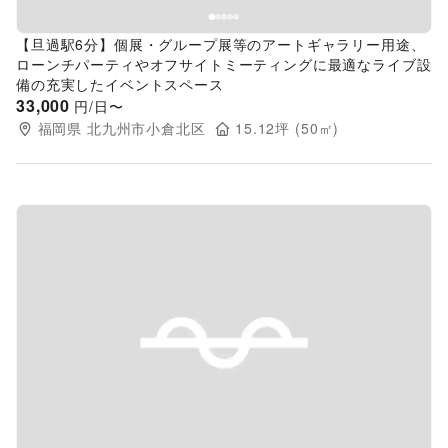
【旦過駅6分】個展・グループ展等のアートギャラリー用途、
ローンチパーティやオフサイトミーティングに最適なライブ設
備の充実したイベントスペース
33,000
円/日〜
福岡県
北九州市小倉北区
15.12
坪 (
50
㎡)
Previous slide
Next s