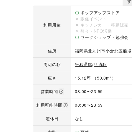
す。イベントの内容につき、利用料金は変動いたし
す
【利用可能時間】

ポップアップストア
08:00～24:00

販促イベント
利用用途
キッチンカー・移動販売
【コロナ感染対策】

募金・NPO活動
・空気清浄機5台を店内に設置

ワークショップ・勉強会
・入口前、トイレ、店内に除菌用アルコール設置

・全自動トイレ常設

住所
福岡県北九州市小倉北区船場町
・オート爪楊枝入れ導入
周辺の駅
平和通駅
/
旦過駅
広さ
15.12坪 （50.0m²）
営業時間
08:00
〜
23:59
利用可能時間
08:00
〜
23:59
定休日
なし