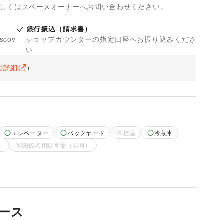
詳しくはスペースオーナーへお問い合わせください。
銀行振込（請求書）
iscov
ショップカウンターの指定口座へお振り込みくださ
い
の詳細
）
エレベーター
バックヤード
控室
冷蔵庫
）
関係者用駐車場（有料）
ース