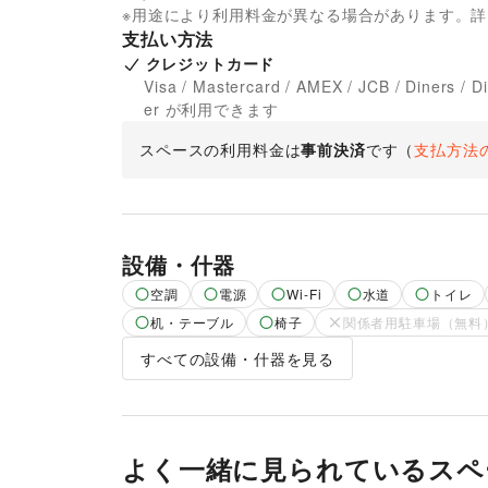
※用途により利用料金が異なる場合があります。
支払い方法
クレジットカード
Visa / Mastercard / AMEX / JCB / Diners / D
er が利用できます
スペースの利用料金は
事前決済
です
（
支払方法
設備・什器
空調
電源
Wi-Fi
水道
トイレ
机・テーブル
椅子
関係者用駐車場（無料
すべての設備・什器を見る
よく一緒に見られているスペ