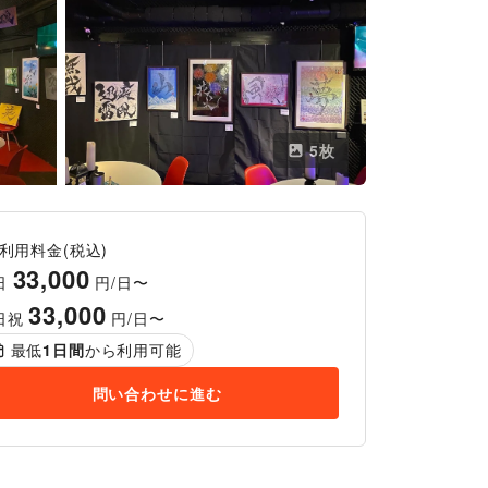
5
枚
利用料金(税込)
33,000
日
円/日〜
33,000
日祝
円/日〜
最低
1
日間
から利用可能
問い合わせに進む