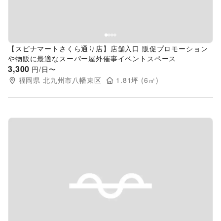
【スピナマートさくら通り店】店舗入口 販促プロモーション
や物販に最適なスーパー屋外催事イベントスペース
3,300
円/日〜
福岡県
北九州市八幡東区
1.81
坪 (
6
㎡)
Previous slide
Next s