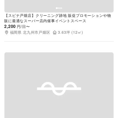
【スピナ戸畑店】クリーニング跡地 販促プロモーションや物
販に最適なスーパー店内催事イベントスペース
2,200
円/日〜
福岡県
北九州市戸畑区
3.63
坪 (
12
㎡)
Previous slide
Next s