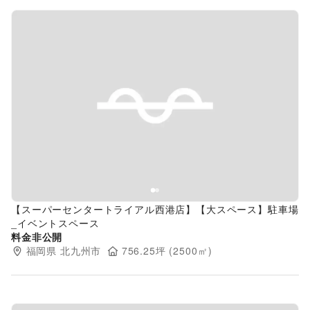
Previous slide
Next s
【スーパーセンタートライアル西港店】【大スペース】駐車場
_イベントスペース
料金非公開
福岡県
北九州市
756.25
坪 (
2500
㎡)