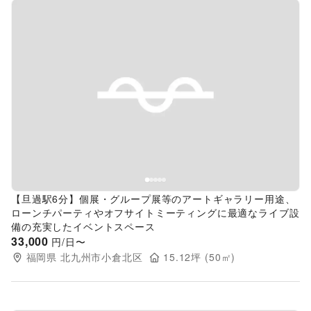
Previous slide
Next s
【旦過駅6分】個展・グループ展等のアートギャラリー用途、
ローンチパーティやオフサイトミーティングに最適なライブ設
備の充実したイベントスペース
33,000
円/日〜
福岡県
北九州市小倉北区
15.12
坪 (
50
㎡)