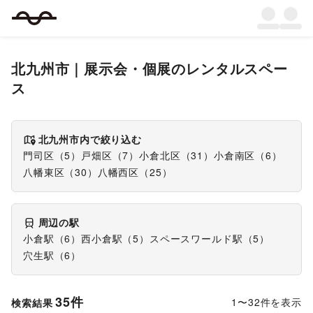
北九州市
｜
展示会・個展
のレンタルスペー
ス
北九州市
内で絞り込む
門司区
（
5
）
戸畑区
（
7
）
小倉北区
（
31
）
小倉南区
（
6
）
八幡東区
（
30
）
八幡西区
（
25
）
周辺の駅
小倉駅
（
6
）
西小倉駅
（
5
）
スペースワールド駅
（
5
）
穴生駅
（
6
）
35
件
1
〜
32
件を表示
検索結果