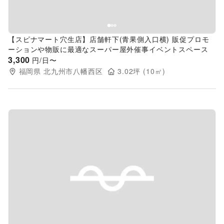
【スピナマート穴生店】店舗軒下(青果側入口横) 販促プロモ
ーションや物販に最適なスーパー屋外催事イベントスペース
3,300
円/日〜
福岡県
北九州市八幡西区
3.02
坪 (
10
㎡)
Previous slide
Next s