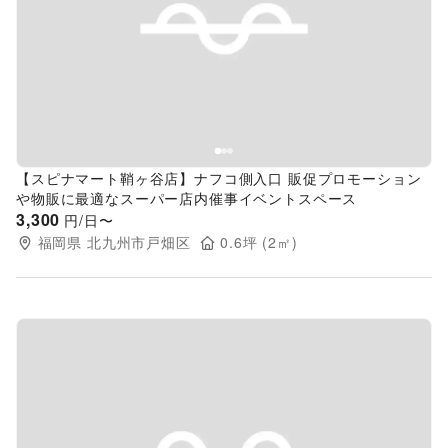
Previous slide
Next s
【スピナマート鞘ヶ谷店】ナフコ側入口 販促プロモーション
や物販に最適なスーパー店内催事イベントスペース
3,300
円/日〜
福岡県
北九州市戸畑区
0.6
坪 (
2
㎡)