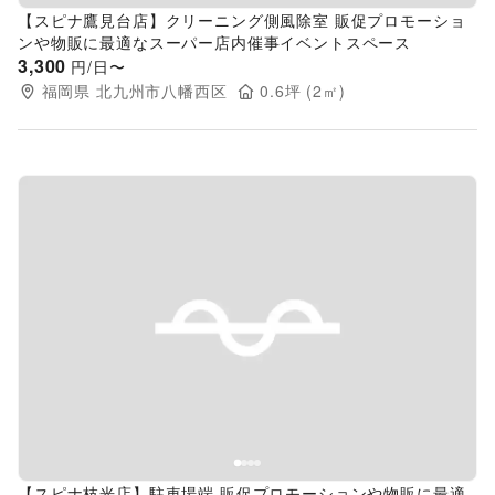
【スピナ鷹見台店】クリーニング側風除室 販促プロモーショ
ンや物販に最適なスーパー店内催事イベントスペース
3,300
円/日〜
福岡県
北九州市八幡西区
0.6
坪 (
2
㎡)
Previous slide
Next s
【スピナ枝光店】駐車場端 販促プロモーションや物販に最適