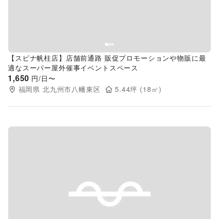
【スピナ帆柱店】店舗前通路 販促プロモーションや物販に最
適なスーパー屋外催事イベントスペース
1,650
円/日〜
福岡県
北九州市八幡東区
5.44
坪 (
18
㎡)
Previous slide
Next s