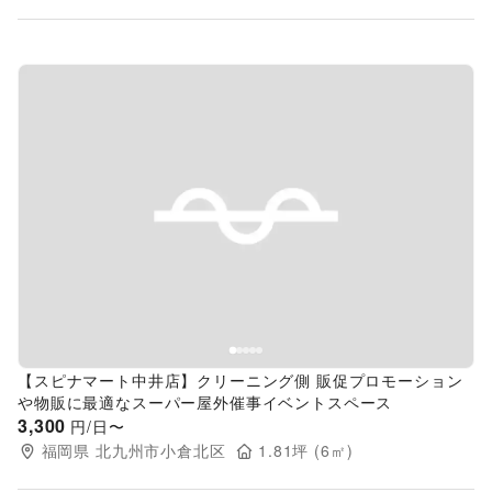
Previous slide
Next s
【スピナマート中井店】クリーニング側 販促プロモーション
や物販に最適なスーパー屋外催事イベントスペース
3,300
円/日〜
福岡県
北九州市小倉北区
1.81
坪 (
6
㎡)