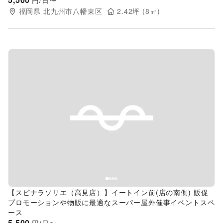
円/日〜
福岡県
北九州市八幡東区
2.42
坪 (
8
㎡)
Previous slide
Next s
【スピナラソリエ（高見店）】イートイン前(店の南側) 販促
プロモーションや物販に最適なスーパー屋外催事イベントスペ
ース
5,500