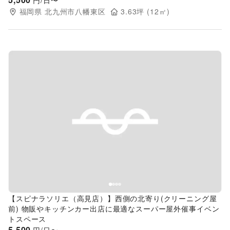
円/日〜
福岡県
北九州市八幡東区
3.63
坪 (
12
㎡)
Previous slide
Next s
【スピナラソリエ（高見店）】西側の北寄り(クリーニング屋
前) 物販やキッチンカー出店に最適なスーパー屋外催事イベン
トスペース
5,500