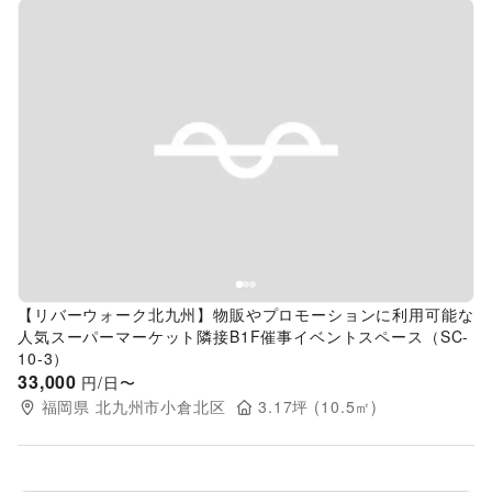
Previous slide
Next s
【リバーウォーク北九州】物販やプロモーションに利用可能な
人気スーパーマーケット隣接B1F催事イベントスペース（SC-
10-3）
33,000
円/日〜
福岡県
北九州市小倉北区
3.17
坪 (
10.5
㎡)