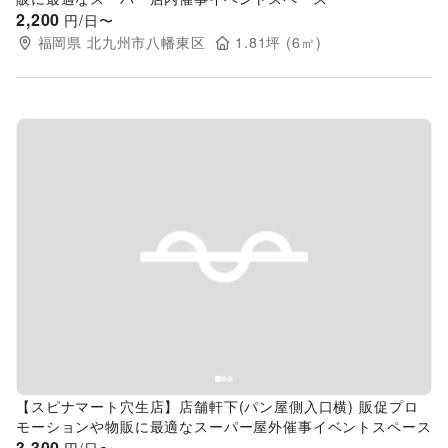
2,200
円/日〜
福岡県
北九州市八幡東区
1.81
坪 (
6
㎡)
Previous slide
Next s
【スピナマート穴生店】店舗軒下(パン屋側入口横) 販促プロ
モーションや物販に最適なスーパー屋外催事イベントスペース
3,300