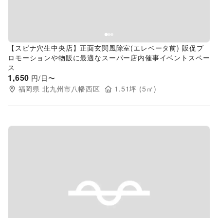
【スピナ穴生中央店】正面玄関風除室(エレベータ前) 販促プ
ロモーションや物販に最適なスーパー店内催事イベントスペー
ス
1,650
円/日〜
福岡県
北九州市八幡西区
1.51
坪 (
5
㎡)
Previous slide
Next s