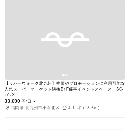
Previous slide
Next s
【リバーウォーク北九州】物販やプロモーションに利用可能な
人気スーパーマーケット隣接B1F催事イベントスペース（SC-
10-2）
33,000
円/日〜
福岡県
北九州市小倉北区
4.11
坪 (
13.6
㎡)