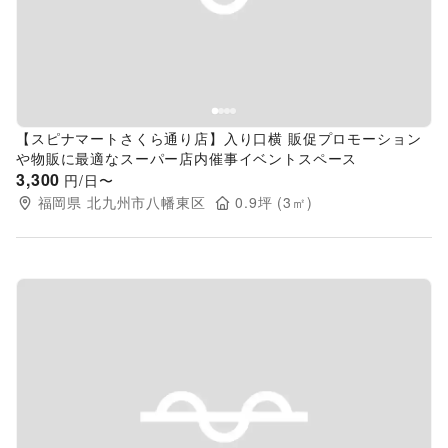
【スピナマートさくら通り店】入り口横 販促プロモーション
や物販に最適なスーパー店内催事イベントスペース
3,300
円/日〜
福岡県
北九州市八幡東区
0.9
坪 (
3
㎡)
Previous slide
Next s