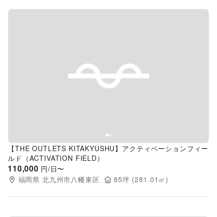
Previous slide
Next s
【THE OUTLETS KITAKYUSHU】アクティベーションフィー
ルド（ACTIVATION FIELD）
110,000
円/日〜
福岡県
北九州市八幡東区
85
坪 (
281.01
㎡)