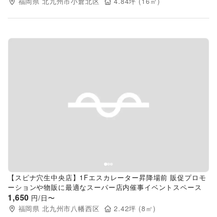
福岡県
北九州市小倉北区
4.84
坪 (
16
㎡)
Previous slide
Next s
【スピナ穴生中央店】1Fエスカレーター昇降場前 販促プロモ
ーションや物販に最適なスーパー店内催事イベントスペース
1,650
円/日〜
福岡県
北九州市八幡西区
2.42
坪 (
8
㎡)