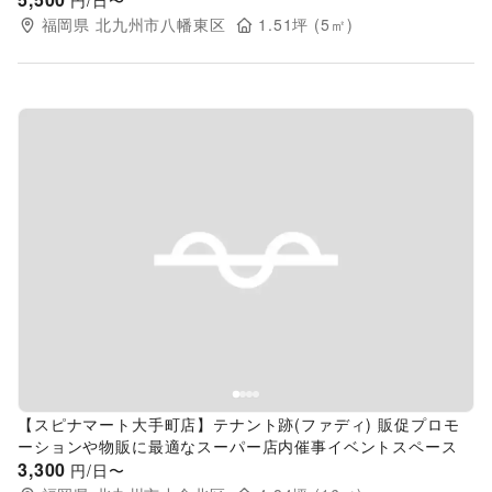
円/日〜
福岡県
北九州市八幡東区
1.51
坪 (
5
㎡)
Previous slide
Next s
【スピナマート大手町店】テナント跡(ファディ) 販促プロモ
ーションや物販に最適なスーパー店内催事イベントスペース
3,300
円/日〜