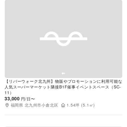
Previous slide
Next s
【リバーウォーク北九州】物販やプロモーションに利用可能な
人気スーパーマーケット隣接B1F催事イベントスペース（SC-
11）
33,000
円/日〜
福岡県
北九州市小倉北区
1.54
坪 (
5.1
㎡)