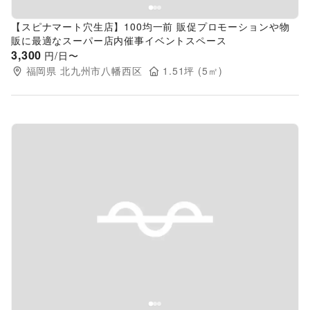
【スピナマート穴生店】100均一前 販促プロモーションや物
販に最適なスーパー店内催事イベントスペース
3,300
円/日〜
福岡県
北九州市八幡西区
1.51
坪 (
5
㎡)
Previous slide
Next s