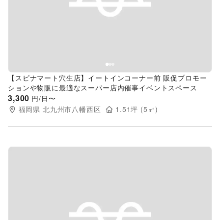
Previous slide
Next s
【スピナマート穴生店】イートインコーナー前 販促プロモー
ションや物販に最適なスーパー店内催事イベントスペース
3,300
円/日〜
福岡県
北九州市八幡西区
1.51
坪 (
5
㎡)
Previous slide
Next s