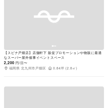
Previous slide
Next s
【スピナ戸畑店】店舗軒下 販促プロモーションや物販に最適
なスーパー屋外催事イベントスペース
2,200
円/日〜
福岡県
北九州市戸畑区
0.84
坪 (
2.8
㎡)