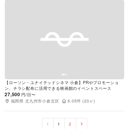
Previous slide
Next s
【ローソン・ユナイテッドシネマ 小倉】PRやプロモーショ
ン、チラシ配布に活用できる映画館のイベントスペース
27,500
円/日〜
福岡県
北九州市小倉北区
6.05
坪 (
20
㎡)
1
2