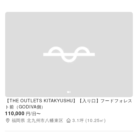
Previous slide
Next s
【THE OUTLETS KITAKYUSHU】【入り口】フードフォレス
ト前（GODIVA側）
110,000
円/日〜
福岡県
北九州市八幡東区
3.1
坪 (
10.25
㎡)