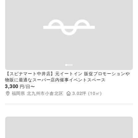
Previous slide
Next s
【スピナマート中井店】元イートイン 販促プロモーションや
物販に最適なスーパー店内催事イベントスペース
3,300
円/日〜
福岡県
北九州市小倉北区
3.02
坪 (
10
㎡)