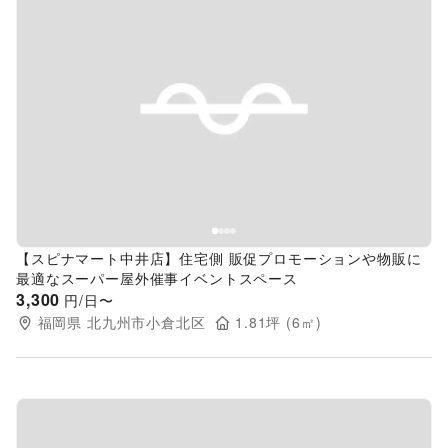
Previous slide
Next s
【スピナマート中井店】住宅側 販促プロモーションや物販に
最適なスーパー屋外催事イベントスペース
3,300
円/日〜
福岡県
北九州市小倉北区
1.81
坪 (
6
㎡)