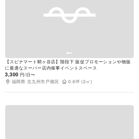
Previous slide
Next s
【スピナマート鞘ヶ谷店】階段下 販促プロモーションや物販
に最適なスーパー店内催事イベントスペース
3,300
円/日〜
福岡県
北九州市戸畑区
0.6
坪 (
2
㎡)