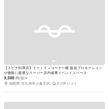
Previous slide
Next s
【スピナ到津店】イートインコーナー横 販促プロモーション
や物販に最適なスーパー店内催事イベントスペース
3,300
円/日〜
福岡県
北九州市小倉北区
0.3
坪 (
1
㎡)