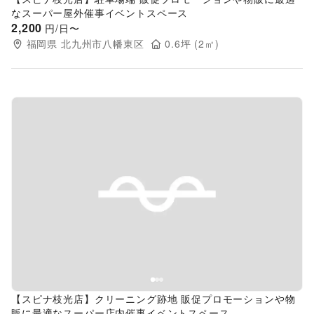
なスーパー屋外催事イベントスペース
2,200
円/日〜
福岡県
北九州市八幡東区
0.6
坪 (
2
㎡)
Previous slide
Next s
【スピナ枝光店】クリーニング跡地 販促プロモーションや物
販に最適なスーパー店内催事イベントスペース