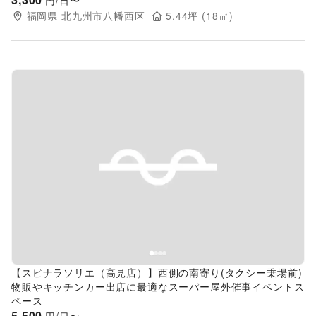
円/日〜
福岡県
北九州市八幡西区
5.44
坪 (
18
㎡)
Previous slide
Next s
【スピナラソリエ（高見店）】西側の南寄り(タクシー乗場前)
物販やキッチンカー出店に最適なスーパー屋外催事イベントス
ペース
5,500