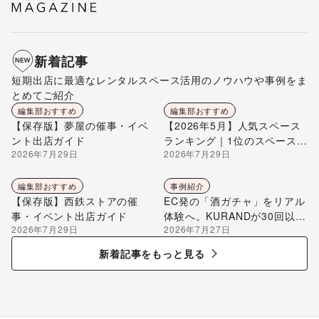
新着記事
短期出店に最適なレンタルスペース活用のノウハウや事例をま
とめてご紹介
編集部おすすめ
編集部おすすめ
【保存版】夢屋の催事・イベ
【2026年5月】人気スペース
ント出店ガイド
ランキング｜1位のスペースを
2026年7月29日
2026年7月29日
編集部が解説
編集部おすすめ
事例紹介
【保存版】西鉄ストアの催
EC発の「酒ガチャ」をリアル
事・イベント出店ガイド
体験へ。KURANDが30回以上
2026年7月29日
2026年7月27日
のポップアップ出店で届け
る“新しいお酒との出会い”
新着記事をもっと見る