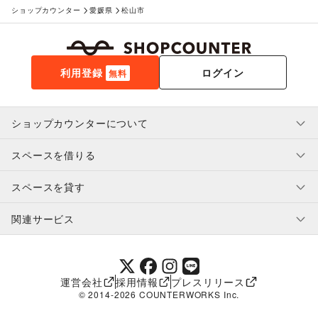
ショップカウンター
愛媛県
松山市
利用登録
ログイン
無料
ショップカウンターについて
スペースを借りる
利用規約・ガイドライン
プライバシーポリシー
スペースを貸す
特定商取引法に基づく表示
スペースを借りたい人へ
ヘルプ・お問い合わせ
はじめてガイド
関連サービス
補償プログラム
ユーザー利用規約
スペースを貸したい方へ
提携パートナー
オーナー利用規約
提携パートナー
SHOPCOUNTER MAGAZINE
運営会社
採用情報
プレスリリース
ショップカウンターエンタープライズ
© 2014-
2026
COUNTERWORKS Inc.
ショップカウンター常設
補償プログラム