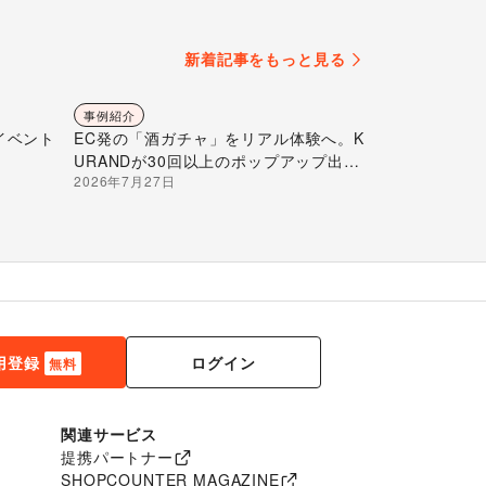
新着記事をもっと見る
事例紹介
イベント
EC発の「酒ガチャ」をリアル体験へ。K
URANDが30回以上のポップアップ出店
2026年7月27日
で届ける“新しいお酒との出会い”
ログイン
用登録
無料
関連サービス
提携パートナー
SHOPCOUNTER MAGAZINE