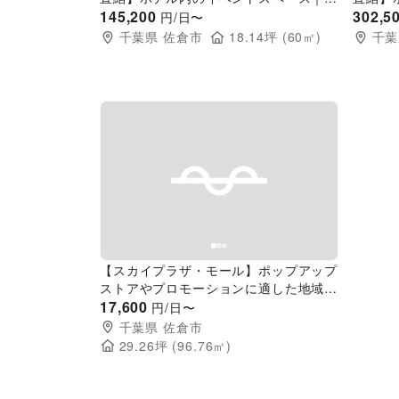
修、会議、展示会、セミナーに最適！
145,200
修、会
302,5
円/日〜
千葉県
佐倉市
18.14
坪 (
60
㎡)
千葉
Previous slide
Next slide
【スカイプラザ・モール】ポップアップ
ストアやプロモーションに適した地域密
着型商業施設1階オーケー前のイベント
17,600
円/日〜
スペース
千葉県
佐倉市
29.26
坪 (
96.76
㎡)