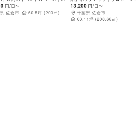
議、展示会、セミナーに最適！
00
した地域密着型の商業施設1階
13,200
円/日〜
円/日〜
イベントスペース(200㎡）
県
佐倉市
60.5
坪 (
200
㎡)
千葉県
佐倉市
63.11
坪 (
208.66
㎡)