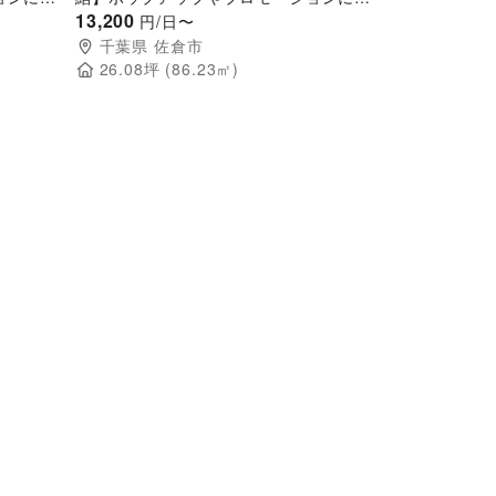
三越前の
した地域密着型の商業施設2階マクドナ
13,200
円/日〜
ルド前のイベントスペース
千葉県
佐倉市
26.08
坪 (
86.23
㎡)