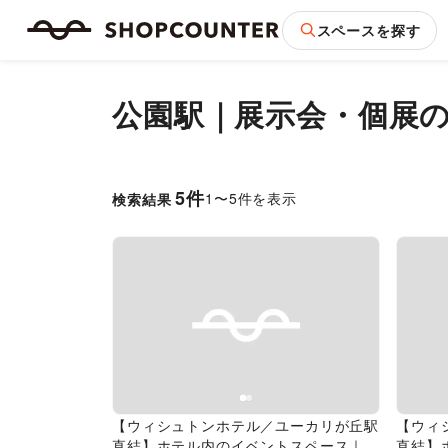
スペースを探す
公園駅｜展示会・個展
5
件
1
〜
5
件を表示
検索結果
Previous slide
Next slide
Pr
【ウィシュトンホテル／ユーカリが丘駅
【ウィ
直結】ホテル内のイベントスペース｜研
直結】