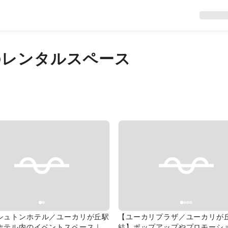
のレンタルスペース
evious slide
Next slide
Previous slide
シュトンホテル／ユーカリが丘駅
【ユーカリプラザ／ユーカリが
ホテル内のイベントスペース｜研
結】ポップアップやプロモーシ