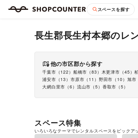
スペースを探す
長生郡長生村本郷
のレ
他の市区郡から探す
千葉市
（
122
）
船橋市
（
83
）
木更津市
（
45
）
浦安市
（
13
）
市原市
（
11
）
野田市
（
10
）
旭市
大網白里市
（
6
）
流山市
（
5
）
香取市
（
5
）
スペース特集
いろいろなテーマでレンタルスペースをピックア