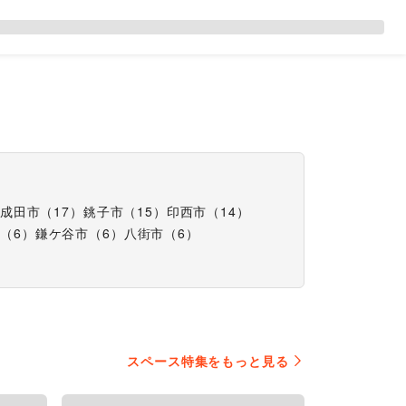
成田市
（
17
）
銚子市
（
15
）
印西市
（
14
）
市
（
6
）
鎌ケ谷市
（
6
）
八街市
（
6
）
スペース特集をもっと見る