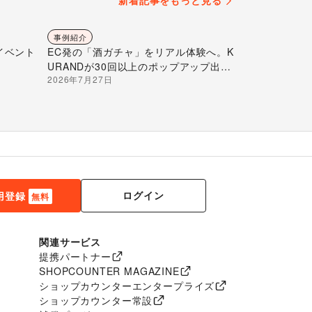
新着記事をもっと見る
事例紹介
イベント
EC発の「酒ガチャ」をリアル体験へ。K
URANDが30回以上のポップアップ出店
2026年7月27日
で届ける“新しいお酒との出会い”
ログイン
用登録
無料
関連サービス
提携パートナー
SHOPCOUNTER MAGAZINE
ショップカウンターエンタープライズ
ショップカウンター常設