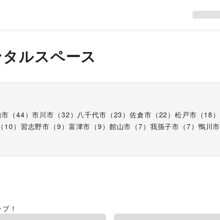
ンタルスペース
柏市
（
44
）
市川市
（
32
）
八千代市
（
23
）
佐倉市
（
22
）
松戸市
（
18
）
（
10
）
習志野市
（
9
）
富津市
（
9
）
館山市
（
7
）
我孫子市
（
7
）
鴨川
ップ！