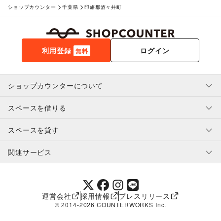
ショップカウンター
千葉県
印旛郡酒々井町
利用登録
ログイン
無料
ショップカウンターについて
スペースを借りる
利用規約・ガイドライン
プライバシーポリシー
スペースを貸す
特定商取引法に基づく表示
スペースを借りたい人へ
ヘルプ・お問い合わせ
はじめてガイド
関連サービス
補償プログラム
ユーザー利用規約
スペースを貸したい方へ
提携パートナー
オーナー利用規約
提携パートナー
SHOPCOUNTER MAGAZINE
運営会社
採用情報
プレスリリース
ショップカウンターエンタープライズ
© 2014-
2026
COUNTERWORKS Inc.
ショップカウンター常設
補償プログラム