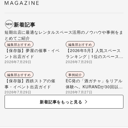
新着記事
短期出店に最適なレンタルスペース活用のノウハウや事例をま
とめてご紹介
編集部おすすめ
編集部おすすめ
【保存版】夢屋の催事・イベ
【2026年5月】人気スペース
ント出店ガイド
ランキング｜1位のスペースを
2026年7月29日
2026年7月29日
編集部が解説
編集部おすすめ
事例紹介
【保存版】西鉄ストアの催
EC発の「酒ガチャ」をリアル
事・イベント出店ガイド
体験へ。KURANDが30回以上
2026年7月29日
2026年7月27日
のポップアップ出店で届け
る“新しいお酒との出会い”
新着記事をもっと見る