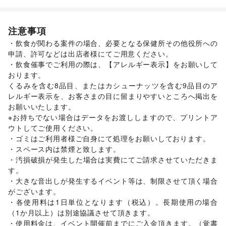
その他ファッション
買取査定・金券
/
たばこ
インテリア・生活雑貨
インテリア
/
寝具・ベッド
/
家具・家電
/
注意事項
キッチン雑貨・調理器具
/
掃除用品・生活便利品
/
文房具
/
・飲食が関わる案件の場合、必要となる保健所その他役所への
手芸・ハンドメイド
/
DIY用品・日曜大工
/
申請、許可などは出店者様にてご用意ください。

園芸・ガーデニング
/
花・盆栽・ドライフラワー
/
・飲食催事でご利用の際は、【アレルギー表示】をお願いして
犬・猫・ペット
/
日用雑貨
/
食器・陶磁器
/
おります。

その他インテリア・生活雑貨
生活サービス
くるみを含む8品目、またはカシューナッツを含む9品目のア
インターネット・プロバイダ
/
電気・ガス
/
レルギー表示を、お客さまの目に留まりやすいところへ掲出を
ハウスクリーニング・家事代行
/
定期宅配
/
お願いいたします。

リサイクル雑貨・古本
/
ギフト・プレゼント
/
冠婚葬祭
/
※お持ちでない場合はデータをお渡ししますので、プリントア
資格・習い事
/
リフォーム
/
住宅（購入・賃貸）
/
ウトしてご使用ください。

修理・メンテナンス
/
就職・転職・求人
/
・ゴミはご利用者様ご自身にて処理をお願いしております。

その他生活サービス
・スペース内は禁煙と致します。

金融サービス
・汚損破損が発生した場合は実費にてご請求させていただきま
クレジットカード
/
保険
/
銀行
/
住宅ローン
/
証券・FX
/
す。

不動産投資
/
その他金融サービス
・大きな音出しが発生するイベント等は、制限させて頂く場合
子育て・教育
がございます。

ベビー用品
/
ランドセル
/
学習教材・通信教育
/
・各使用料は1日単位となります（税込）。長期使用の場合
子供向け教室・レッスン
/
塾・家庭教師
/
おもちゃ・絵本
/
（1か月以上）は別途協議させて頂きます。

その他子育て・教育
・使用料金は、イベント開催前までにご入金頂きます。（覚書
美容・健康・医療