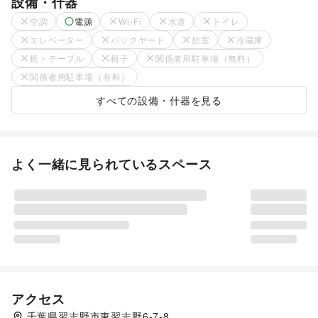
設備・什器
空調
電源
Wi-Fi
水道
トイレ
エレベーター
バックヤード
控室
冷蔵庫
机・テーブル
椅子
関係者用駐車場（無料）
関係者用駐車場（有料）
すべての設備・什器を見る
よく一緒に見られているスペース
アクセス
千葉県習志野市東習志野6-7-8