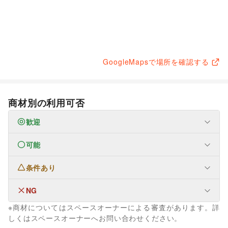
GoogleMapsで場所を確認する
商材別の利用可否
歓迎
可能
フード・飲食
スイーツ・洋菓子
/
和菓子
/
パン
/
お弁当・惣菜
/
軽食・ホットスナック
/
コーヒー・紅茶
/
その他飲料
/
条件あり
ファッション
ワイン・洋酒
/
日本酒・焼酎・地酒
/
食材・調味料
/
メンズファッション
/
レディースファッション
/
物産展・マルシェ
/
キッチンカー・移動販売
/
ユニセックス
/
インナー・ルームウェア
/
NG
なし
野菜・果物・生鮮食品
/
その他フード・飲食
キッズ・ベビー・マタニティ
/
スポーツ
/
シーズナルウェア
※商材についてはスペースオーナーによる審査があります。詳
/
ジュエリー・アクセサリー
/
メガネ・アイウェア
/
腕時計
/
生活サービス
しくはスペースオーナーへお問い合わせください。
靴
/
バッグ・革小物
/
ファッション雑貨
/
和服・着物
/
古着
/
携帯キャリア・格安SIM
/
ウォーターサーバー
/