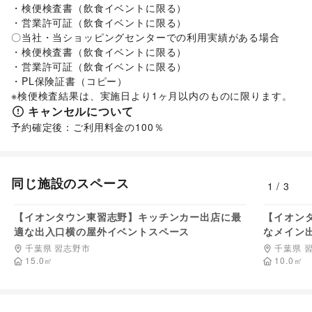
NPO・公共団体
・検便検査書（飲食イベントに限る）

地方公共団体・行政・政府
/
外国団体・大使館
/
募金・寄付
・営業許可証（飲食イベントに限る）

/
NPO・ボランティア活動
/
その他NPO・公共団体
〇当社・当ショッピングセンターでの利用実績がある場合

ビジネス・オフィス
・検便検査書（飲食イベントに限る）

法人向けサービス
/
オフィス家具・OA機器
/
・営業許可証（飲食イベントに限る）

イベント企画・運営
/
その他ビジネス・オフィス
・PL保険証書（コピー）

その他活動・個人
※検便検査結果は、実施日より1ヶ月以内のものに限ります。
その他活動・個人
キャンセルについて
予約確定後：ご利用料金の100％
同じ施設のスペース
1
/
3
5,500
円/日
【イオンタウン東習志野】キッチンカー出店に最
【イオン
適な出入口横の屋外イベントスペース
なメイン
千葉県 習志野市
千葉県 
15.0
㎡
10.0
㎡