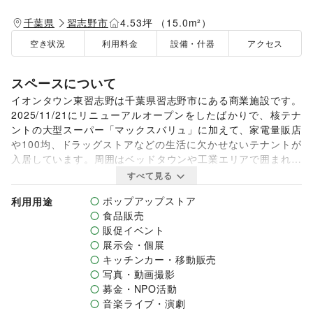
千葉県
習志野市
4.53坪 （15.0m²）
空き状況
利用料金
設備・什器
アクセス
スペースについて
イオンタウン東習志野は千葉県習志野市にある商業施設です。
2025/11/21にリニューアルオープンをしたばかりで、核テナ
ントの大型スーパー「マックスバリュ」に加えて、家電量販店
や100均、ドラッグストアなどの生活に欠かせないテナントが
入居しています。周囲はベッドタウンや工業エリアで囲まれて
おり、日常使いで多くの方にご来館いただけます。

すべて見る
本スペースは、マックスバリュ側出入口前にある屋外スペース
ポップアップストア
利用用途
をご利用いただけます。来館者の多くの目に留まる場所のた
食品販売
め、キッチンカー出店に最適です。

販促イベント
まずは一度、お気軽にお問い合わせください。
展示会・個展
キッチンカー・移動販売
写真・動画撮影
募金・NPO活動
音楽ライブ・演劇