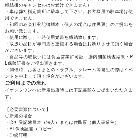
締結後のキャンセルはお受けできません）

ジム・フィットネス
/
ダイエット・健康グッズ
/
・車は弊社指定箇所に駐車して下さい。お客様用の駐車場は使
美容・コスメ・香水
/
ヘアケア・シャンプー
/
美容家電
/
用できません。

ヘアサロン・ネイルサロン
/
マッサージ・整体
/
・初回のみ会社登記簿謄本（個人の場合は住民票）のご提出を
エステ・美容サービス
/
健康食品・サプリメント
/
お願い致します。

女性用品・フェムテック
/
コンタクトレンズ
/
医療・医薬品
・使用に際し、一時使用覚書を締結致します。

/
その他美容・健康
・取扱い品目が専門店と重複する場合はお断りさせて頂く場合
エンタメ・ガジェット
PC・スマートフォン
/
スマホアクセサリー
/
ガジェット
/
がございます。

ゲーム
/
アニメ
/
コミック・マンガ
/
アイドル・芸能人
/
・食品等の取扱いには食品営業許可証・腸内細菌検査結果・P
おもちゃ・ホビー
/
楽器・音楽機材
/
CD・DVD・本・雑誌
/
L保険証書をご提出頂きます。

Webメディア・アプリ
/
テレビ・ドラマ
/
映画
/
・開催時、お客さまとのトラブル、クレーム等発生の際はイベ
音楽・ライブ
/
演劇
/
占い
/
公営競技・宝くじ
/
ントを中止して頂く場合がございます。
その他エンタメ・ガジェット
ご利用までの流れ
アート・デザイン
イオンタウンへの新規出店時には下記書類をご提出いただきま
絵画・書
/
写真・イラストレーション
/
立体作品・彫刻
/
す。

その他アート・デザイン
レジャー・スポーツ
【必要書類について】

旅行・レジャー
/
キャンプ・アウトドア
/
野球
/
サッカー
/
〇新規の場合

バスケットボール
/
ゴルフ
/
その他レジャー・スポーツ
・会社登記簿謄本（法人）または住民票（個人事業主）

車・バイク・モビリティ
車
/
バイク・オートバイ
/
自転車・ロードバイク
/
・PL保険証書（コピー）

マイクロモビリティ
/
その他車・バイク・モビリティ
・印鑑証明
