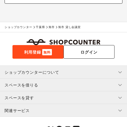
ショップカウンター
千葉県
旭市
旭市 貸し会議室
利用登録
ログイン
無料
ショップカウンターについて
スペースを借りる
利用規約・ガイドライン
プライバシーポリシー
スペースを貸す
特定商取引法に基づく表示
スペースを借りたい人へ
ヘルプ・お問い合わせ
はじめてガイド
関連サービス
補償プログラム
ユーザー利用規約
スペースを貸したい方へ
提携パートナー
オーナー利用規約
提携パートナー