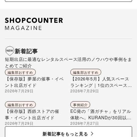
新着記事
短期出店に最適なレンタルスペース活用のノウハウや事例をま
とめてご紹介
編集部おすすめ
編集部おすすめ
【保存版】夢屋の催事・イベ
【2026年5月】人気スペース
ント出店ガイド
ランキング｜1位のスペースを
2026年7月29日
2026年7月29日
編集部が解説
編集部おすすめ
事例紹介
【保存版】西鉄ストアの催
EC発の「酒ガチャ」をリアル
事・イベント出店ガイド
体験へ。KURANDが30回以上
2026年7月29日
2026年7月27日
のポップアップ出店で届け
る“新しいお酒との出会い”
新着記事をもっと見る