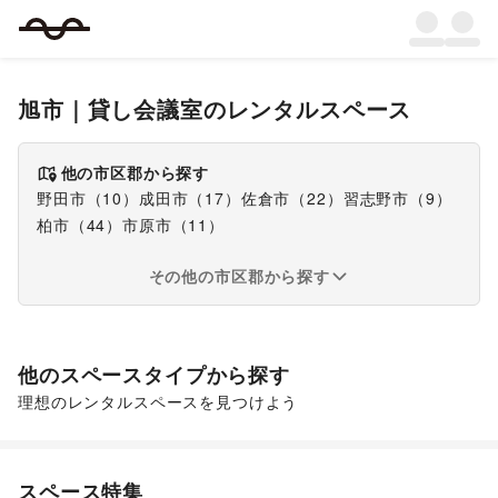
旭市
｜
貸し会議室
のレンタルスペース
他の市区郡から探す
野田市
（
10
）
成田市
（
17
）
佐倉市
（
22
）
習志野市
（
9
）
柏市
（
44
）
市原市
（
11
）
その他の市区郡から探す
他のスペースタイプから探す
理想のレンタルスペースを見つけよう
ショッピングモール
スペース特集