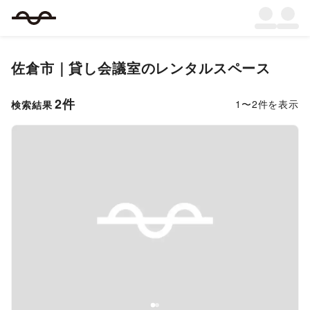
佐倉市
｜
貸し会議室
のレンタルスペース
2
件
1
〜
2
件を表示
検索結果
Previous slide
Next s