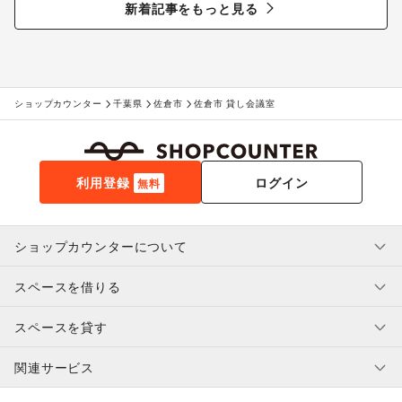
新着記事をもっと見る
ショップカウンター
千葉県
佐倉市
佐倉市 貸し会議室
利用登録
ログイン
無料
ショップカウンターについて
スペースを借りる
利用規約・ガイドライン
プライバシーポリシー
スペースを貸す
特定商取引法に基づく表示
スペースを借りたい人へ
ヘルプ・お問い合わせ
はじめてガイド
関連サービス
補償プログラム
ユーザー利用規約
スペースを貸したい方へ
提携パートナー
オーナー利用規約