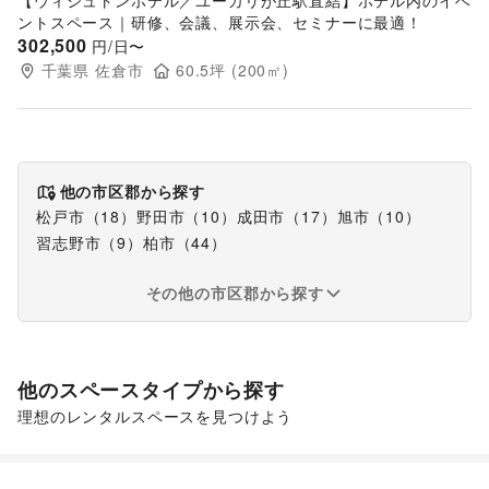
【ウィシュトンホテル／ユーカリが丘駅直結】ホテル内のイベ
ントスペース｜研修、会議、展示会、セミナーに最適！
302,500
円/日〜
千葉県
佐倉市
60.5
坪 (
200
㎡)
他の市区郡から探す
松戸市
（
18
）
野田市
（
10
）
成田市
（
17
）
旭市
（
10
）
習志野市
（
9
）
柏市
（
44
）
その他の市区郡から探す
他のスペースタイプから探す
理想のレンタルスペースを見つけよう
ショッピングモール