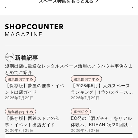
スペース特集をもっと見る
新着記事
短期出店に最適なレンタルスペース活用のノウハウや事例をま
とめてご紹介
編集部おすすめ
編集部おすすめ
【保存版】夢屋の催事・イベ
【2026年5月】人気スペース
ント出店ガイド
ランキング｜1位のスペースを
2026年7月29日
2026年7月29日
編集部が解説
編集部おすすめ
事例紹介
【保存版】西鉄ストアの催
EC発の「酒ガチャ」をリアル
事・イベント出店ガイド
体験へ。KURANDが30回以上
2026年7月29日
2026年7月27日
のポップアップ出店で届け
る“新しいお酒との出会い”