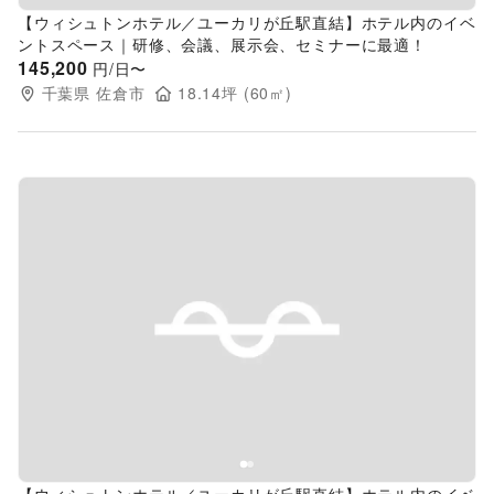
【ウィシュトンホテル／ユーカリが丘駅直結】ホテル内のイベ
ントスペース｜研修、会議、展示会、セミナーに最適！
145,200
円/日〜
千葉県
佐倉市
18.14
坪 (
60
㎡)
Previous slide
Next s