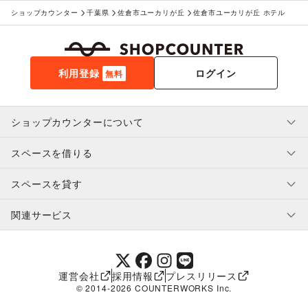
ショップカウンター
千葉県
佐倉市ユーカリが丘
佐倉市ユーカリが丘 ホテル
利用登録
ログイン
無料
ショップカウンターについて
スペースを借りる
利用規約・ガイドライン
プライバシーポリシー
スペースを貸す
特定商取引法に基づく表示
スペースを借りたい人へ
ヘルプ・お問い合わせ
はじめてガイド
関連サービス
補償プログラム
ユーザー利用規約
スペースを貸したい方へ
提携パートナー
オーナー利用規約
提携パートナー
SHOPCOUNTER MAGAZINE
運営会社
採用情報
プレスリリース
ショップカウンターエンタープライズ
© 2014-
2026
COUNTERWORKS Inc.
ショップカウンター常設