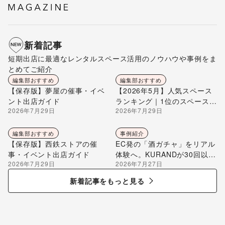
新着記事
短期出店に最適なレンタルスペース活用のノウハウや事例をま
とめてご紹介
編集部おすすめ
編集部おすすめ
【保存版】夢屋の催事・イベ
【2026年5月】人気スペース
ント出店ガイド
ランキング｜1位のスペースを
2026年7月29日
2026年7月29日
編集部が解説
編集部おすすめ
事例紹介
【保存版】西鉄ストアの催
EC発の「酒ガチャ」をリアル
事・イベント出店ガイド
体験へ。KURANDが30回以上
2026年7月29日
2026年7月27日
のポップアップ出店で届け
る“新しいお酒との出会い”
新着記事をもっと見る