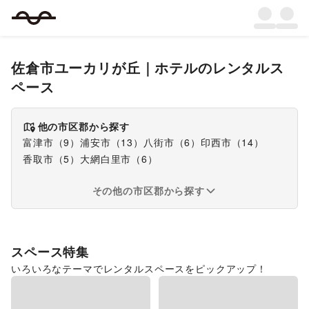
佐倉市ユーカリが丘
｜
ホテル
のレンタルス
ペース
他の市区郡から探す
富津市
（
9
）
浦安市
（
13
）
八街市
（
6
）
印西市
（
14
）
香取市
（
5
）
大網白里市
（
6
）
その他の市区郡から探す
スペース特集
いろいろなテーマでレンタルスペースをピックアップ！