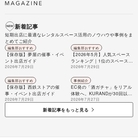
新着記事
短期出店に最適なレンタルスペース活用のノウハウや事例をま
とめてご紹介
編集部おすすめ
編集部おすすめ
【保存版】夢屋の催事・イベ
【2026年5月】人気スペース
ント出店ガイド
ランキング｜1位のスペースを
2026年7月29日
2026年7月29日
編集部が解説
編集部おすすめ
事例紹介
【保存版】西鉄ストアの催
EC発の「酒ガチャ」をリアル
事・イベント出店ガイド
体験へ。KURANDが30回以上
2026年7月29日
2026年7月27日
のポップアップ出店で届け
る“新しいお酒との出会い”
新着記事をもっと見る