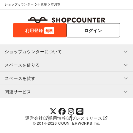
ショップカウンター
千葉県
市川市
利用登録
ログイン
無料
ショップカウンターについて
スペースを借りる
利用規約・ガイドライン
プライバシーポリシー
スペースを貸す
特定商取引法に基づく表示
スペースを借りたい人へ
ヘルプ・お問い合わせ
はじめてガイド
関連サービス
補償プログラム
ユーザー利用規約
スペースを貸したい方へ
提携パートナー
オーナー利用規約
提携パートナー
SHOPCOUNTER MAGAZINE
運営会社
採用情報
プレスリリース
ショップカウンターエンタープライズ
© 2014-
2026
COUNTERWORKS Inc.
ショップカウンター常設
補償プログラム