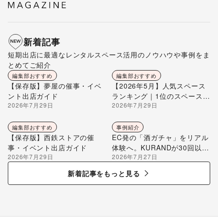
新着記事
短期出店に最適なレンタルスペース活用のノウハウや事例をま
とめてご紹介
編集部おすすめ
編集部おすすめ
【保存版】夢屋の催事・イベ
【2026年5月】人気スペース
ント出店ガイド
ランキング｜1位のスペースを
2026年7月29日
2026年7月29日
編集部が解説
編集部おすすめ
事例紹介
【保存版】西鉄ストアの催
EC発の「酒ガチャ」をリアル
事・イベント出店ガイド
体験へ。KURANDが30回以上
2026年7月29日
2026年7月27日
のポップアップ出店で届け
る“新しいお酒との出会い”
新着記事をもっと見る