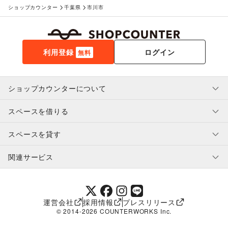
ショップカウンター
千葉県
市川市
利用登録
ログイン
無料
ショップカウンターについて
スペースを借りる
利用規約・ガイドライン
プライバシーポリシー
スペースを貸す
特定商取引法に基づく表示
スペースを借りたい人へ
ヘルプ・お問い合わせ
はじめてガイド
関連サービス
補償プログラム
ユーザー利用規約
スペースを貸したい方へ
提携パートナー
オーナー利用規約
提携パートナー
SHOPCOUNTER MAGAZINE
運営会社
採用情報
プレスリリース
ショップカウンターエンタープライズ
© 2014-
2026
COUNTERWORKS Inc.
ショップカウンター常設
補償プログラム