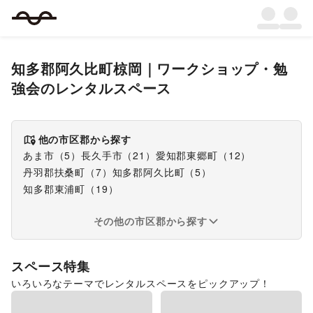
知多郡阿久比町椋岡
｜
ワークショップ・勉
強会
のレンタルスペース
他の市区郡から探す
あま市
（
5
）
長久手市
（
21
）
愛知郡東郷町
（
12
）
丹羽郡扶桑町
（
7
）
知多郡阿久比町
（
5
）
知多郡東浦町
（
19
）
その他の市区郡から探す
スペース特集
いろいろなテーマでレンタルスペースをピックアップ！