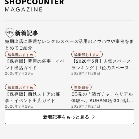
新着記事
短期出店に最適なレンタルスペース活用のノウハウや事例をま
とめてご紹介
編集部おすすめ
編集部おすすめ
【保存版】夢屋の催事・イベ
【2026年5月】人気スペース
ント出店ガイド
ランキング｜1位のスペースを
2026年7月29日
2026年7月29日
編集部が解説
編集部おすすめ
事例紹介
【保存版】西鉄ストアの催
EC発の「酒ガチャ」をリアル
事・イベント出店ガイド
体験へ。KURANDが30回以上
2026年7月29日
2026年7月27日
のポップアップ出店で届け
る“新しいお酒との出会い”
新着記事をもっと見る