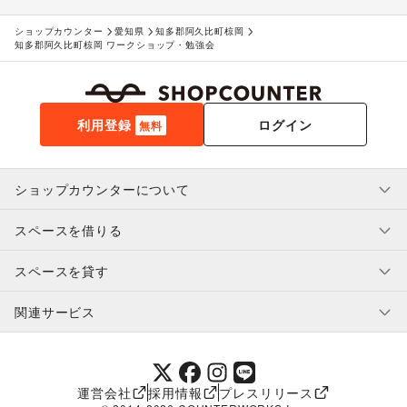
ショップカウンター
愛知県
知多郡阿久比町椋岡
知多郡阿久比町椋岡 ワークショップ・勉強会
利用登録
ログイン
無料
ショップカウンターについて
スペースを借りる
利用規約・ガイドライン
プライバシーポリシー
スペースを貸す
特定商取引法に基づく表示
スペースを借りたい人へ
ヘルプ・お問い合わせ
はじめてガイド
関連サービス
補償プログラム
ユーザー利用規約
スペースを貸したい方へ
提携パートナー
オーナー利用規約
提携パートナー
SHOPCOUNTER MAGAZINE
運営会社
採用情報
プレスリリース
ショップカウンターエンタープライズ