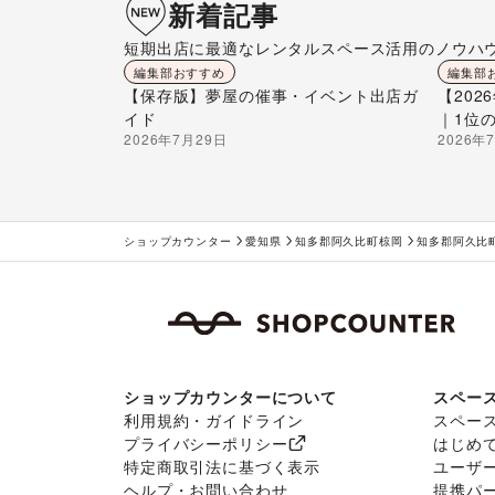
新着記事
短期出店に最適なレンタルスペース活用のノウハ
編集部おすすめ
編集部
【保存版】夢屋の催事・イベント出店ガ
【20
イド
｜1位
2026年7月29日
2026年
ショップカウンター
愛知県
知多郡阿久比町椋岡
知多郡阿久比
ショップカウンターについて
スペー
利用規約・ガイドライン
スペー
プライバシーポリシー
はじめ
特定商取引法に基づく表示
ユーザ
ヘルプ・お問い合わせ
提携パ