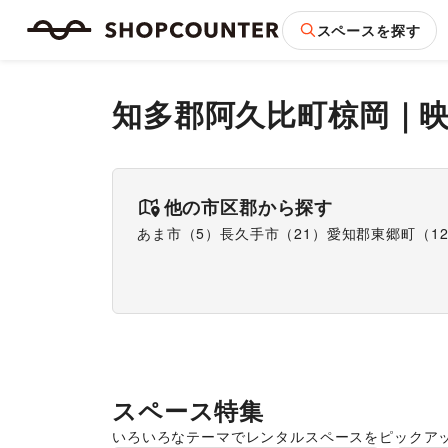
スペースを探す
知多郡阿久比町椋岡
｜
他の市区郡から探す
あま市
（
5
）
長久手市
（
21
）
愛知郡東郷町
（
1
スペース特集
いろいろなテーマでレンタルスペースをピックア