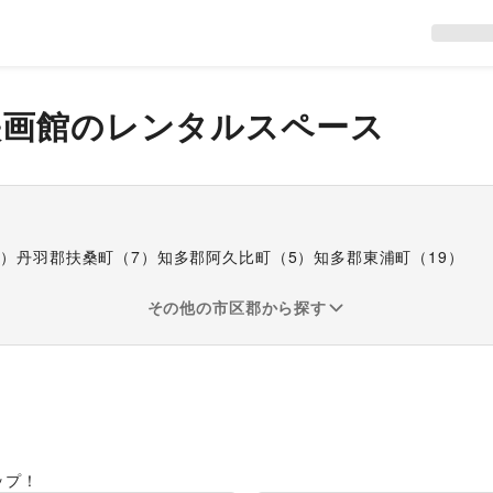
映画館
のレンタルスペース
2
）
丹羽郡扶桑町
（
7
）
知多郡阿久比町
（
5
）
知多郡東浦町
（
19
）
その他の市区郡から探す
ップ！