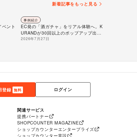
新着記事をもっと見る
事例紹介
イベント
EC発の「酒ガチャ」をリアル体験へ。K
URANDが30回以上のポップアップ出店
2026年7月27日
で届ける“新しいお酒との出会い”
ログイン
用登録
無料
関連サービス
提携パートナー
SHOPCOUNTER MAGAZINE
ショップカウンターエンタープライズ
ショップカウンター常設