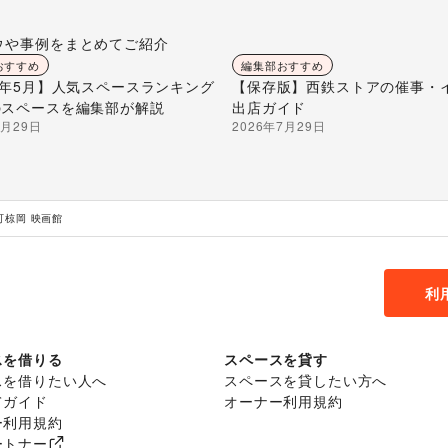
ウや事例をまとめてご紹介
おすすめ
編集部おすすめ
26年5月】人気スペースランキング
【保存版】西鉄ストアの催事・
のスペースを編集部が解説
出店ガイド
7月29日
2026年7月29日
町椋岡 映画館
利
スを借りる
スペースを貸す
スを借りたい人へ
スペースを貸したい方へ
てガイド
オーナー利用規約
ー利用規約
ートナー