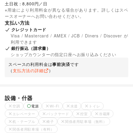
土日祝：8,800円／日
※用途により利用料金が異なる場合があります。詳しくはスペ
ースオーナーへお問い合わせください。
支払い方法
クレジットカード
Visa / Mastercard / AMEX / JCB / Diners / Discover が
利用できます
銀行振込（請求書）
ショップカウンターの指定口座へお振り込みください
スペースの利用料金は
事前決済
です
（
支払方法の詳細
）
設備・什器
空調
電源
Wi-Fi
水道
トイレ
エレベーター
バックヤード
控室
冷蔵庫
机・テーブル
椅子
関係者用駐車場（無料）
関係者用駐車場（有料）