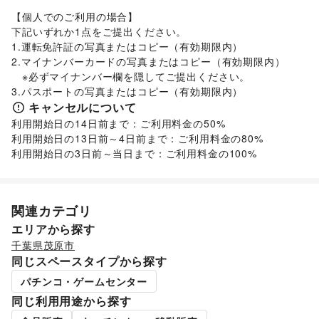
バスケットボール
/
ゴルフ
/
その他レジャー・スポーツ
車・バイク・モビリティ
【個人でのご利用の場合】

車
/
バイク・オートバイ
/
自転車・ロードバイク
/
下記いずれか1点をご提出ください。

マイクロモビリティ
/
その他車・バイク・モビリティ
1.運転免許証の写真またはコピー（有効期限内）

ビジネス・オフィス
2.マイナンバーカードの写真またはコピー（有効期限内）

法人向けサービス
/
オフィス家具・OA機器
/
　※必ずマイナンバー欄を隠してご提出ください。

イベント企画・運営
/
その他ビジネス・オフィス
3.パスポートの写真またはコピー（有効期限内）
キャンセルについて
利用開始日の14日前まで：ご利用料金の50%

利用開始日の13日前～4日前まで：ご利用料金の80%

利用開始日の3日前～当日まで：ご利用料金の100% 
関連カテゴリ
エリアから探す
千葉県
茂原市
同じスペースタイプから探す
パチンコ・ゲームセンター
同じ利用用途から探す