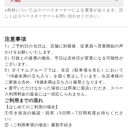
NG
フード・飲食
キッズ・ベビー・マタニティ
/
スポーツ
/
シーズナルウェア
その他飲料
※商材についてはスペースオーナーによる審査があります。詳
/
ジュエリー・アクセサリー
/
メガネ・アイウェア
/
腕時計
/
生活サービス
フード・飲食
しくはスペースオーナーへお問い合わせください。
冠婚葬祭
靴
/
バッグ・革小物
/
ファッション雑貨
/
和服・着物
/
古着
/
ワイン・洋酒
/
日本酒・焼酎・地酒
金融サービス
その他ファッション
生活サービス
その他金融サービス
フード・飲食
リサイクル雑貨・古本
/
買取査定・金券
エンタメ・ガジェット
食材・調味料
/
物産展・マルシェ
/
野菜・果物・生鮮食品
/
金融サービス
Webメディア・アプリ
注意事項
その他フード・飲食
クレジットカード
インテリア・生活雑貨
美容・健康・医療
1）ご予約日の当日は、店舗に到着後、従業員へ営業開始の声
インテリア
コンタクトレンズ
/
寝具・ベッド
/
医療・医薬品
/
家具・家電
/
その他美容・健康
/
かけをお願いいたします。

NPO・公共団体
キッチン雑貨・調理器具
/
掃除用品・生活便利品
/
文房具
/
2）行政との連携の都合、平日は店休日が変更になる可能性が
地方公共団体・行政・政府
/
外国団体・大使館
/
募金・寄付
手芸・ハンドメイド
/
DIY用品・日曜大工
/
ございます。

/
NPO・ボランティア活動
/
その他NPO・公共団体
園芸・ガーデニング
/
花・盆栽・ドライフラワー
/
3）ダイナムグループでは、全店（駐車場を含む）において
その他活動・個人
犬・猫・ペット
/
日用雑貨
/
食器・陶磁器
/
「18歳未満の立ち入り」を固く禁止しています。出店者様の
その他活動・個人
その他インテリア・生活雑貨
ご家族も含め、18歳未満は立ち入り厳禁となります。

生活サービス
※ 遵守いただけなかった場合には即座に退店いただき、スペー
携帯キャリア・格安SIM
/
インターネット・プロバイダ
/
ス利用料金の返金には一切応じられません。
電気・ガス
/
ウォーターサーバー
/
ご利用までの流れ
ハウスクリーニング・家事代行
/
定期宅配
/
【はじめてのご利用の場合】

ギフト・プレゼント
/
資格・習い事
/
リフォーム
/
①空き状況の確認・回答（3日間～7日間程度お待ちくださ
住宅（購入・賃貸）
/
たばこ
/
修理・メンテナンス
/
い）

就職・転職・求人
/
その他生活サービス
②（ご利用希望の場合）書類手続き

金融サービス