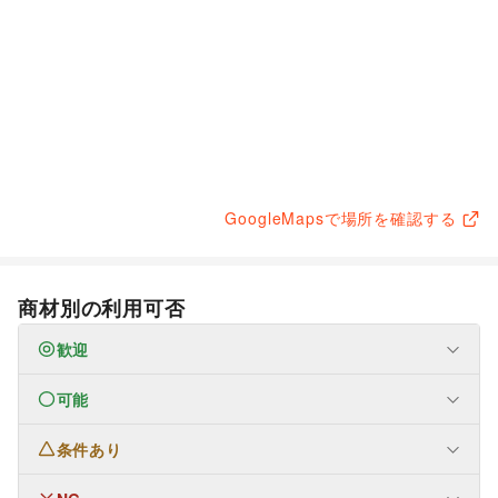
GoogleMapsで場所を確認する
商材別の利用可否
歓迎
可能
フード・飲食
スイーツ・洋菓子
/
和菓子
/
パン
/
お弁当・惣菜
/
軽食・ホットスナック
/
コーヒー・紅茶
/
条件あり
ファッション
キッチンカー・移動販売
メンズファッション
/
レディースファッション
/
ユニセックス
/
インナー・ルームウェア
/