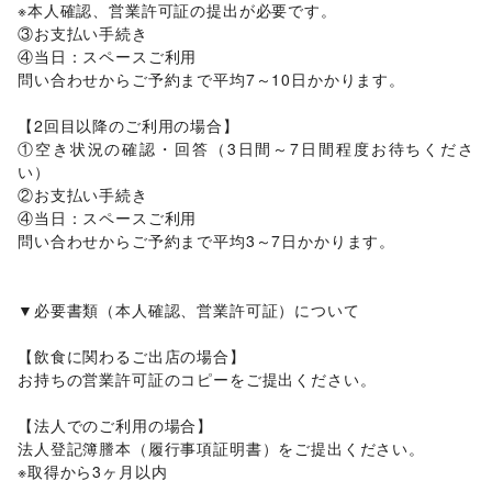
※本人確認、営業許可証の提出が必要です。

保険
/
銀行
/
住宅ローン
/
証券・FX
/
不動産投資
③お支払い手続き

子育て・教育
ベビー用品
/
ランドセル
/
学習教材・通信教育
/
④当日：スペースご利用

子供向け教室・レッスン
/
塾・家庭教師
/
おもちゃ・絵本
/
問い合わせからご予約まで平均7～10日かかります。

その他子育て・教育
美容・健康・医療
【2回目以降のご利用の場合】

ジム・フィットネス
/
ダイエット・健康グッズ
/
①空き状況の確認・回答（3日間～7日間程度お待ちくださ
美容・コスメ・香水
/
ヘアケア・シャンプー
/
美容家電
/
い）

ヘアサロン・ネイルサロン
/
マッサージ・整体
/
②お支払い手続き

エステ・美容サービス
/
健康食品・サプリメント
/
④当日：スペースご利用

女性用品・フェムテック
問い合わせからご予約まで平均3～7日かかります。

エンタメ・ガジェット
PC・スマートフォン
/
スマホアクセサリー
/
ガジェット
/
ゲーム
/
アニメ
/
コミック・マンガ
/
アイドル・芸能人
/
▼必要書類（本人確認、営業許可証）について

おもちゃ・ホビー
/
楽器・音楽機材
/
CD・DVD・本・雑誌
/
テレビ・ドラマ
/
映画
/
音楽・ライブ
/
演劇
/
占い
/
【飲食に関わるご出店の場合】

公営競技・宝くじ
/
その他エンタメ・ガジェット
お持ちの営業許可証のコピーをご提出ください。

アート・デザイン
絵画・書
/
写真・イラストレーション
/
立体作品・彫刻
/
【法人でのご利用の場合】

その他アート・デザイン
法人登記簿謄本（履行事項証明書）をご提出ください。

レジャー・スポーツ
旅行・レジャー
/
キャンプ・アウトドア
/
野球
/
サッカー
/
※取得から3ヶ月以内
