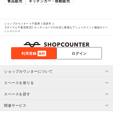
食品販売
キッチンカー・移動販売
ショップカウンター
千葉県
茂原市
【ダイナム千葉茂原店】キッチンカーでの出店に最適なアミューズメント施設のイベ
ントスペース
利用登録
ログイン
無料
ショップカウンターについて
スペースを借りる
利用規約・ガイドライン
プライバシーポリシー
スペースを貸す
特定商取引法に基づく表示
スペースを借りたい人へ
ヘルプ・お問い合わせ
はじめてガイド
関連サービス
補償プログラム
ユーザー利用規約
スペースを貸したい方へ
提携パートナー
オーナー利用規約