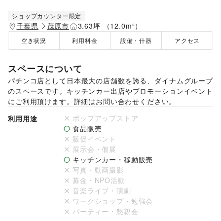
ショップカウンター限定
千葉県
茂原市
3.63坪 （12.0m²）
空き状況
利用料金
設備・什器
アクセス
スペースについて
パチンコ店として日本最大の店舗数を誇る、ダイナムグループ
のスペースです。キッチンカー出店やプロモーションイベント
にご利用頂けます。詳細はお問い合わせください。
ポップアップストア
利用用途
食品販売
販促イベント
展示会・個展
キッチンカー・移動販売
写真・動画撮影
募金・NPO活動
音楽ライブ・演劇
ワークショップ・勉強会
パーティー・懇親会