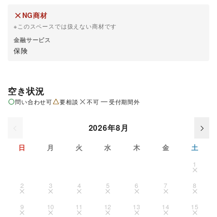
NG商材
※このスペースでは扱えない商材です
金融サービス
保険
空き状況
問い合わせ可
要相談
不可
受付期間外
2026年8月
日
月
火
水
木
金
土
1
2
3
4
5
6
7
8
9
10
11
12
13
14
15