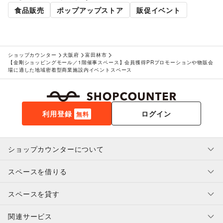
ゲーム
/
アニメ
/
コミック・マンガ
/
アイドル・芸能人
/
食品販売
ポップアップストア
販促イベント
おもちゃ・ホビー
/
楽器・音楽機材
/
CD・DVD・本・雑誌
/
Webメディア・アプリ
/
テレビ・ドラマ
/
映画
/
音楽・ライブ
/
演劇
/
占い
/
公営競技・宝くじ
/
その他エンタメ・ガジェット
ショップカウンター
大阪府
富田林市
アート・デザイン
【金剛ショッピングモール／1階催事スペース】会員獲得PRプロモーションや物販会
絵画・書
/
写真・イラストレーション
/
立体作品・彫刻
/
場に適した地域密着型商業施設内イベントスペース
その他アート・デザイン
レジャー・スポーツ
旅行・レジャー
/
キャンプ・アウトドア
/
野球
/
サッカー
/
バスケットボール
/
ゴルフ
/
その他レジャー・スポーツ
利用登録
ログイン
無料
車・バイク・モビリティ
車
/
バイク・オートバイ
/
自転車・ロードバイク
/
マイクロモビリティ
/
その他車・バイク・モビリティ
NPO・公共団体
ショップカウンターについて
地方公共団体・行政・政府
/
外国団体・大使館
/
募金・寄付
/
NPO・ボランティア活動
/
その他NPO・公共団体
スペースを借りる
利用規約・ガイドライン
ビジネス・オフィス
法人向けサービス
/
オフィス家具・OA機器
/
プライバシーポリシー
スペースを貸す
イベント企画・運営
/
その他ビジネス・オフィス
特定商取引法に基づく表示
スペースを借りたい人へ
その他活動・個人
ヘルプ・お問い合わせ
はじめてガイド
その他活動・個人
関連サービス
補償プログラム
ユーザー利用規約
スペースを貸したい方へ