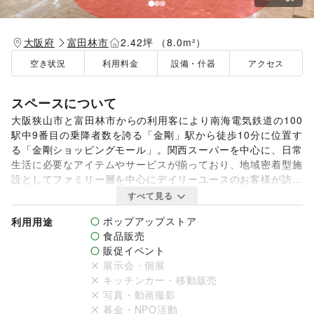
大阪府
富田林市
2.42坪 （8.0m²）
空き状況
利用料金
設備・什器
アクセス
スペースについて
大阪狭山市と富田林市からの利用客により南海電気鉄道の100
駅中9番目の乗降者数を誇る「金剛」駅から徒歩10分に位置す
る「金剛ショッピングモール」。関西スーパーを中心に、日常
生活に必要なアイテムやサービスが揃っており、地域密着型施
設としてファミリー層を中心にデイリーユースのお客様が訪れ
ます。本イベントスペースは1Fのエスカレーター横に位置
すべて見る
し、館内随一の通行量を誇ります。会員獲得PRやサンプリン
ポップアップストア
利用用途
グにおすすめのスペースとなっております。お気軽に問い合わ
食品販売
せください。

販促イベント
展示会・個展
【利用時間】

キッチンカー・移動販売
09:00~20:00
写真・動画撮影
募金・NPO活動