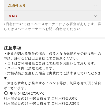
条件あり
ファッション
メンズファッション
/
レディースファッション
/
ユニセックス
/
インナー・ルームウェア
/
NG
生活サービス
キッズ・ベビー・マタニティ
/
スポーツ
/
シーズナルウェア
たばこ
※商材についてはスペースオーナーによる審査があります。詳
/
ジュエリー・アクセサリー
/
メガネ・アイウェア
/
腕時計
/
金融サービス
しくはスペースオーナーへお問い合わせください。
靴
/
バッグ・革小物
/
ファッション雑貨
/
和服・着物
/
古着
/
保険
その他ファッション
フード・飲食
スイーツ・洋菓子
/
和菓子
/
パン
/
お弁当・惣菜
/
注意事項
軽食・ホットスナック
/
コーヒー・紅茶
/
その他飲料
/
・飲食が関わる案件の場合、必要となる保健所その他役所への
ワイン・洋酒
/
日本酒・焼酎・地酒
/
食材・調味料
/
申請、許可などは出店者様にてご用意ください。

物産展・マルシェ
/
キッチンカー・移動販売
/
・ゴミはご利用者様ご自身にて処理をお願いしております。

野菜・果物・生鮮食品
/
その他フード・飲食
インテリア・生活雑貨
・スペース内は禁煙と致します。

インテリア
/
寝具・ベッド
/
家具・家電
/
・汚損破損が発生した場合は実費にてご請求させていただきま
キッチン雑貨・調理器具
/
掃除用品・生活便利品
/
文房具
/
す。

手芸・ハンドメイド
/
DIY用品・日曜大工
/
・大きな音出しが発生するイベント等は、制限させて頂く場合
園芸・ガーデニング
/
花・盆栽・ドライフラワー
/
がございます。
犬・猫・ペット
/
日用雑貨
/
食器・陶磁器
/
キャンセルについて
その他インテリア・生活雑貨
利用開始日の61～80日前まで:ご利用料金の0%

生活サービス
利用開始日の31～60日前まで:ご利用料金の20%
