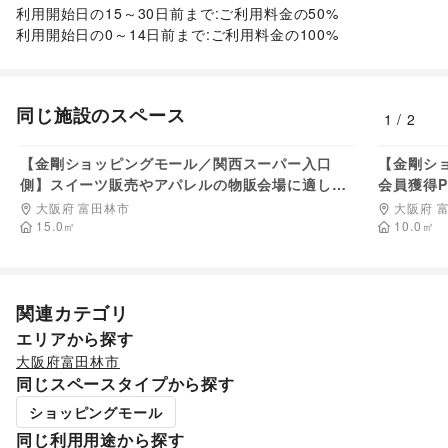
携帯キャリア・格安SIM
/
インターネット・プロバイダ
/
利用開始日の15～30日前まで:ご利用料金の50%

電気・ガス
/
ウォーターサーバー
/
利用開始日の0～14日前まで:ご利用料金の100%
ハウスクリーニング・家事代行
/
定期宅配
/
リサイクル雑貨・古本
/
買取査定・金券
/
ギフト・プレゼント
/
冠婚葬祭
/
資格・習い事
/
リフォーム
/
住宅（購入・賃貸）
/
修理・メンテナンス
/
同じ施設のスペース
1
/
2
就職・転職・求人
/
その他生活サービス
13,200
円/日
金融サービス
【金剛ショッピングモール／関西スーパー入口
クレジットカード
/
銀行
/
住宅ローン
/
証券・FX
/
不動産投資
【金剛シ
側】スイーツ販売やアパレルの物販会場に適した
/
その他金融サービス
会員獲得
子育て・教育
地域密着型商業施設内イベントスペース
域密着型
大阪府 富田林市
大阪府 
ベビー用品
/
ランドセル
/
学習教材・通信教育
/
15.0
㎡
10.0
㎡
子供向け教室・レッスン
/
塾・家庭教師
/
おもちゃ・絵本
/
その他子育て・教育
美容・健康・医療
ジム・フィットネス
/
ダイエット・健康グッズ
/
関連カテゴリ
美容・コスメ・香水
/
ヘアケア・シャンプー
/
美容家電
/
エリアから探す
ヘアサロン・ネイルサロン
/
マッサージ・整体
/
大阪府
富田林市
エステ・美容サービス
/
健康食品・サプリメント
/
同じスペースタイプから探す
女性用品・フェムテック
/
コンタクトレンズ
/
医療・医薬品
/
その他美容・健康
ショッピングモール
エンタメ・ガジェット
同じ利用用途から探す
PC・スマートフォン
/
スマホアクセサリー
/
ガジェット
/