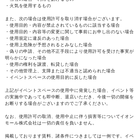
ギフト・プレゼント
/
冠婚葬祭
/
資格・習い事
/
リフォーム
/
・火気を使用するもの 

住宅（購入・賃貸）
/
たばこ
/
修理・メンテナンス
/
就職・転職・求人
/
その他生活サービス
また、次の場合は使用許可を取り消す場合がございます。 

金融サービス
・使用目的・内容が禁止されているものに該当する場合 

クレジットカード
/
保険
/
銀行
/
住宅ローン
/
証券・FX
/
・使用目的・内容等の変更に関して事前にお申し出のない場合 

不動産投資
/
その他金融サービス
・使用規定に違反のあった場合 

子育て・教育
・使用上危険が予想されるとみなした場合 

ベビー用品
/
ランドセル
/
学習教材・通信教育
/
・偽りの申請、その他不正手段により使用許可を受けた事実が
子供向け教室・レッスン
/
塾・家庭教師
/
おもちゃ・絵本
/
明らかになった場合 

その他子育て・教育
・使用の権利を譲渡、転貸した場合 

美容・健康・医療
ジム・フィットネス
/
ダイエット・健康グッズ
/
・その他管理上、支障または不適当と認められた場合 

美容・コスメ・香水
/
ヘアケア・シャンプー
/
美容家電
/
・イベントスペースの使用目的に反した場合 

ヘアサロン・ネイルサロン
/
マッサージ・整体
/
エステ・美容サービス
/
健康食品・サプリメント
/
上記がイベントスペースの使用中に発覚した場合、イベント等
女性用品・フェムテック
/
コンタクトレンズ
/
医療・医薬品
の実施中であっても即中断、退店いただき、今後一切の開催を
/
その他美容・健康
お断りする場合がございますのでご了承ください。 

エンタメ・ガジェット
PC・スマートフォン
/
スマホアクセサリー
/
ガジェット
/
なお、使用許可の取消、使用中止に伴う損害等についてイオン
ゲーム
/
アニメ
/
コミック・マンガ
/
アイドル・芸能人
/
モール株式会社は一切の責任を負いません。 

おもちゃ・ホビー
/
楽器・音楽機材
/
CD・DVD・本・雑誌
/
Webメディア・アプリ
/
テレビ・ドラマ
/
映画
/
掲載しております賃料、諸条件につきましては一例です。イベ