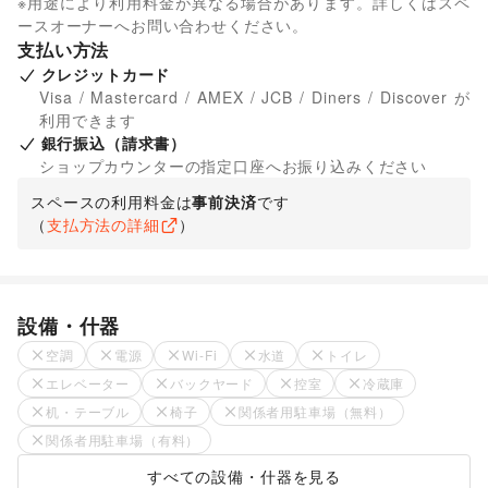
※用途により利用料金が異なる場合があります。詳しくはスペ
ースオーナーへお問い合わせください。
支払い方法
クレジットカード
Visa / Mastercard / AMEX / JCB / Diners / Discover が
利用できます
銀行振込（請求書）
ショップカウンターの指定口座へお振り込みください
スペースの利用料金は
事前決済
です
（
支払方法の詳細
）
設備・什器
空調
電源
Wi-Fi
水道
トイレ
エレベーター
バックヤード
控室
冷蔵庫
机・テーブル
椅子
関係者用駐車場（無料）
関係者用駐車場（有料）
すべての設備・什器を見る