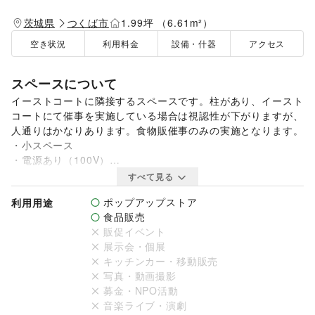
茨城県
つくば市
1.99坪 （6.61m²）
空き状況
利用料金
設備・什器
アクセス
スペースについて
イーストコートに隣接するスペースです。柱があり、イースト
コートにて催事を実施している場合は視認性が下がりますが、
人通りはかなりあります。食物販催事のみの実施となります。

・小スペース

・電源あり（100V）

・最大ワット数：要相談）

すべて見る
・イオン／イオンスタイル食品売り場付近
ポップアップストア
利用用途
食品販売
販促イベント
展示会・個展
キッチンカー・移動販売
写真・動画撮影
募金・NPO活動
音楽ライブ・演劇