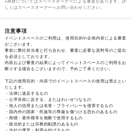
※商材についてはスペースオーナーによる審査があります。詳
ユニセックス
/
インナー・ルームウェア
/
フード・飲食
しくはスペースオーナーへお問い合わせください。
キッズ・ベビー・マタニティ
/
スポーツ
/
シーズナルウェア
軽食・ホットスナック
/
ジュエリー・アクセサリー
/
メガネ・アイウェア
/
腕時計
/
生活サービス
ウォーターサーバー
靴
/
バッグ・革小物
/
ファッション雑貨
/
和服・着物
/
古着
/
その他ファッション
注意事項
フード・飲食
イベントスペースのご利用は、使用目的や企画内容による審査
スイーツ・洋菓子
/
和菓子
/
パン
/
お弁当・惣菜
/
がございます。 

コーヒー・紅茶
/
その他飲料
/
ワイン・洋酒
/
事前に弊社担当者と打ち合わせ、審査に必要な資料等のご提出
日本酒・焼酎・地酒
/
食材・調味料
/
物産展・マルシェ
/
を必須としております。 

キッチンカー・移動販売
/
野菜・果物・生鮮食品
/
内容および審査の結果によってイベントスペースのご利用をお
その他フード・飲食
断りする場合もございますので、予めご了承ください。 

インテリア・生活雑貨
インテリア
/
寝具・ベッド
/
家具・家電
/
キッチン雑貨・調理器具
/
掃除用品・生活便利品
/
文房具
/
下記の使用目的・内容でのイベントスペースの使用は禁止とい
手芸・ハンドメイド
/
DIY用品・日曜大工
/
たします。 

園芸・ガーデニング
/
花・盆栽・ドライフラワー
/
・法律に違反するもの 

犬・猫・ペット
/
日用雑貨
/
食器・陶磁器
/
・公序良俗に反する、またはわいせつなもの 

その他インテリア・生活雑貨
・他人の信用または名誉・プライバシーを侵害するもの 

生活サービス
・国内外の国家・民族等の尊厳を傷つける恐れのあるもの 

携帯キャリア・格安SIM
/
インターネット・プロバイダ
/
・商標・著作権等を無断で使用するもの 

電気・ガス
/
ハウスクリーニング・家事代行
/
定期宅配
/
・政治的または宗教的勧誘のあるもの 

リサイクル雑貨・古本
/
買取査定・金券
/
・当社の運営・利用を妨げるもの 
