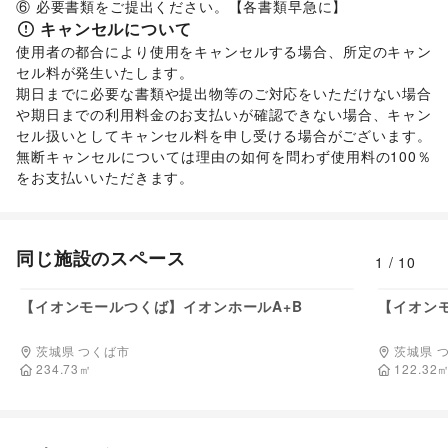
⑥ 必要書類をご提出ください。【各書類早急に】
キャンセルについて
使用者の都合により使用をキャンセルする場合、所定のキャン
セル料が発生いたします。 

期日までに必要な書類や提出物等のご対応をいただけない場合
や期日までの利用料金のお支払いが確認できない場合、キャン
セル扱いとしてキャンセル料を申し受ける場合がございます。  

無断キャンセルについては理由の如何を問わず使用料の100％
をお支払いいただきます。 
同じ施設のスペース
1
/
10
55,000
円/日
【イオンモールつくば】イオンホールA+B
【イオン
茨城県 つくば市
茨城県 
234.73
㎡
122.32