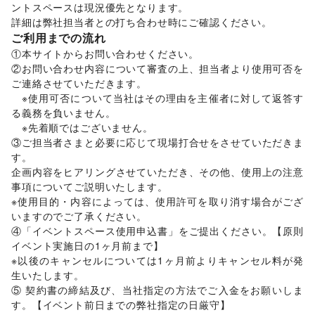
音楽・ライブ
/
演劇
/
占い
/
公営競技・宝くじ
/
ントスペースは現況優先となります。 

その他エンタメ・ガジェット
詳細は弊社担当者との打ち合わせ時にご確認ください。 
アート・デザイン
ご利用までの流れ
絵画・書
/
写真・イラストレーション
/
立体作品・彫刻
/
①本サイトからお問い合わせください。 

その他アート・デザイン
②お問い合わせ内容について審査の上、担当者より使用可否を
レジャー・スポーツ
ご連絡させていただきます。 

旅行・レジャー
/
キャンプ・アウトドア
/
野球
/
サッカー
/
　※使用可否について当社はその理由を主催者に対して返答す
バスケットボール
/
ゴルフ
/
その他レジャー・スポーツ
る義務を負いません。 

車・バイク・モビリティ
車
/
バイク・オートバイ
/
自転車・ロードバイク
/
　※先着順ではございません。 

マイクロモビリティ
/
その他車・バイク・モビリティ
③ご担当者さまと必要に応じて現場打合せをさせていただきま
NPO・公共団体
す。 

地方公共団体・行政・政府
/
外国団体・大使館
/
募金・寄付
企画内容をヒアリングさせていただき、その他、使用上の注意
/
NPO・ボランティア活動
/
その他NPO・公共団体
事項についてご説明いたします。 

ビジネス・オフィス
※使用目的・内容によっては、使用許可を取り消す場合がござ
法人向けサービス
/
オフィス家具・OA機器
/
いますのでご了承ください。 

イベント企画・運営
/
その他ビジネス・オフィス
④「イベントスペース使用申込書」をご提出ください。【原則
その他活動・個人
イベント実施日の1ヶ月前まで】 

その他活動・個人
※以後のキャンセルについては1ヶ月前よりキャンセル料が発
生いたします。 

⑤ 契約書の締結及び、当社指定の方法でご入金をお願いしま
す。【イベント前日までの弊社指定の日厳守】 
