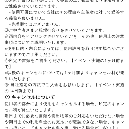
車
/
バイク・オートバイ
/
自転車・ロードバイク
/
ご連絡させていただきます。 

マイクロモビリティ
/
その他車・バイク・モビリティ
　※使用可否について当社はその理由を主催者に対して返答す
NPO・公共団体
る義務を負いません。 

地方公共団体・行政・政府
/
外国団体・大使館
/
募金・寄付
　※先着順ではございません。 

/
NPO・ボランティア活動
/
その他NPO・公共団体
③ご担当者さまと現場打合せをさせていただきます。 

ビジネス・オフィス
企画内容をヒアリングさせていただき、その他、使用上の注意
法人向けサービス
/
オフィス家具・OA機器
/
事項についてご説明いたします。 

イベント企画・運営
/
その他ビジネス・オフィス
※使用目的・内容によっては、使用許可を取り消す場合がござ
いますのでご了承ください。 

④所定の書類をご提出ください。【イベント実施の1ヶ月前ま
で】 

※以後のキャンセルについては1ヶ月前よりキャンセル料が発
生いたします。 

⑤ 当社指定の方法でご入金をお願いします。【イベント実施
の14日前まで】 
キャンセルについて
使用者の都合により使用をキャンセルする場合、所定のキャン
セル料が発生いたします。 

期日までに必要な書類や提出物等のご対応をいただけない場合
や期日までの利用料金のお支払いが確認できない場合、キャン
セル扱いとしてキャンセル料を申し受ける場合がございます。  
