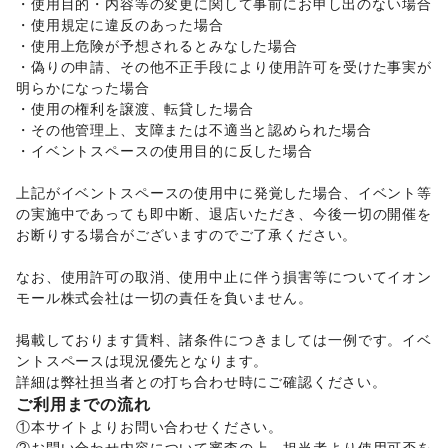
・使用目的・内容等の変更に関して事前にお申し出のない場合 

子供向け教室・レッスン
/
塾・家庭教師
/
おもちゃ・絵本
/
・使用規定に違反のあった場合 

その他子育て・教育
・使用上危険が予想されるとみなした場合 

美容・健康・医療
ジム・フィットネス
/
ダイエット・健康グッズ
/
・偽りの申請、その他不正手段により使用許可を受けた事実が
美容・コスメ・香水
/
ヘアケア・シャンプー
/
美容家電
/
明らかになった場合 

ヘアサロン・ネイルサロン
/
マッサージ・整体
/
・使用の権利を譲渡、転貸した場合 

エステ・美容サービス
/
健康食品・サプリメント
/
・その他管理上、支障または不適当と認められた場合 

女性用品・フェムテック
/
コンタクトレンズ
/
医療・医薬品
・イベントスペースの使用目的に反した場合 

/
その他美容・健康
エンタメ・ガジェット
上記がイベントスペースの使用中に発覚した場合、イベント等
PC・スマートフォン
/
スマホアクセサリー
/
ガジェット
/
の実施中であっても即中断、退店いただき、今後一切の開催を
ゲーム
/
アニメ
/
コミック・マンガ
/
アイドル・芸能人
/
お断りする場合がございますのでご了承ください。 

おもちゃ・ホビー
/
楽器・音楽機材
/
CD・DVD・本・雑誌
/
Webメディア・アプリ
/
テレビ・ドラマ
/
映画
/
なお、使用許可の取消、使用中止に伴う損害等についてイオン
音楽・ライブ
/
演劇
/
占い
/
公営競技・宝くじ
/
モール株式会社は一切の責任を負いません。 

その他エンタメ・ガジェット
アート・デザイン
掲載しております賃料、諸条件につきましては一例です。イベ
絵画・書
/
写真・イラストレーション
/
立体作品・彫刻
/
ントスペースは現況優先となります。 

その他アート・デザイン
詳細は弊社担当者との打ち合わせ時にご確認ください。 
レジャー・スポーツ
ご利用までの流れ
旅行・レジャー
/
キャンプ・アウトドア
/
野球
/
サッカー
/
バスケットボール
/
ゴルフ
/
その他レジャー・スポーツ
①本サイトよりお問い合わせください。 

車・バイク・モビリティ
②お問い合わせ内容について審査の上、担当者より使用可否を