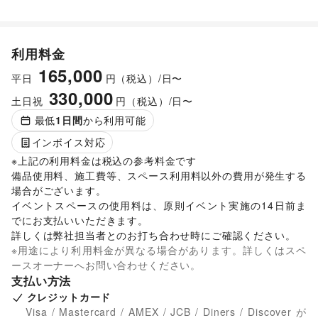
利用料金
165,000
平日
円（税込）/日〜
330,000
土日祝
円（税込）/日〜
最低
1
日間
から利用可能
インボイス対応
※上記の利用料金は税込の参考料金です

備品使用料、施工費等、スペース利用料以外の費用が発生する
場合がございます。 

イベントスペースの使用料は、原則イベント実施の14日前ま
でにお支払いいただきます。 

詳しくは弊社担当者とのお打ち合わせ時にご確認ください。 
※用途により利用料金が異なる場合があります。詳しくはスペ
ースオーナーへお問い合わせください。
支払い方法
クレジットカード
Visa / Mastercard / AMEX / JCB / Diners / Discover が