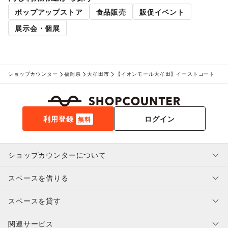
ポップアップストア
食品販売
販促イベント
展示会・個展
ショップカウンター
福岡県
大牟田市
【イオンモール大牟田】イーストコート
利用登録
ログイン
無料
ショップカウンターについて
スペースを借りる
利用規約・ガイドライン
プライバシーポリシー
スペースを貸す
特定商取引法に基づく表示
スペースを借りたい人へ
ヘルプ・お問い合わせ
はじめてガイド
関連サービス
補償プログラム
ユーザー利用規約
スペースを貸したい方へ