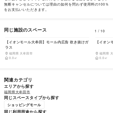
無断キャンセルについては理由の如何を問わず使用料の100％
をお支払いいただきます。
同じ施設のスペース
1
/
10
料金非公開
【イオンモール大牟田】モール内広告 吹き抜けガ
【イオン
ラス
福岡県 大牟田市
福岡県 
0.0
㎡
0.0
㎡
関連カテゴリ
エリアから探す
福岡県
大牟田市
同じスペースタイプから探す
ショッピングモール
同じ利用用途から探す