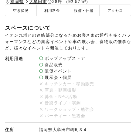
福岡県
大牟田市
28坪 （92.57m²）
空き状況
利用料金
設備・什器
アクセス
スペースについて
イオン九州との連絡部分になるためお客さまの通行も多くパフ
ォーマンスなどの集客イベントや車の展示会、食物販の催事な
ど、様々なイベントを開催しております。
ポップアップストア
利用用途
食品販売
販促イベント
展示会・個展
キッチンカー・移動販売
写真・動画撮影
募金・NPO活動
音楽ライブ・演劇
ワークショップ・勉強会
パーティー・懇親会
住所
福岡県大牟田市岬町3-4