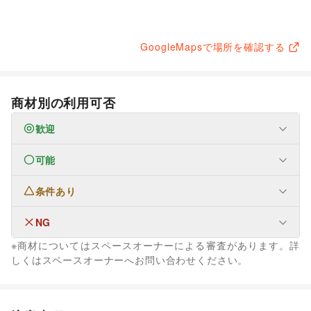
GoogleMapsで場所を確認する
商材別の利用可否
歓迎
可能
なし
条件あり
ファッション
メンズファッション
/
レディースファッション
/
ユニセックス
/
インナー・ルームウェア
/
NG
なし
キッズ・ベビー・マタニティ
/
スポーツ
/
シーズナルウェア
※商材についてはスペースオーナーによる審査があります。詳
/
ジュエリー・アクセサリー
/
メガネ・アイウェア
/
腕時計
/
フード・飲食
しくはスペースオーナーへお問い合わせください。
靴
/
バッグ・革小物
/
ファッション雑貨
/
和服・着物
/
古着
/
キッチンカー・移動販売
/
野菜・果物・生鮮食品
その他ファッション
生活サービス
フード・飲食
ウォーターサーバー
スイーツ・洋菓子
/
和菓子
/
パン
/
お弁当・惣菜
/
その他活動・個人