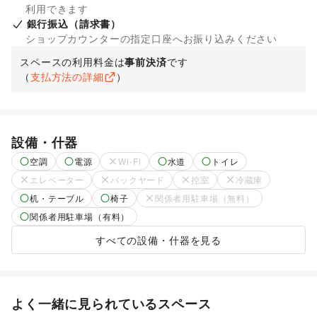
利用できます
銀行振込（請求書）
ショップカウンターの指定口座へお振り込みください
スペースの利用料金は
事前決済
です
（
支払方法の詳細
）
設備・什器
空調
電源
Wi-Fi
水道
トイレ
エレベーター
バックヤード
控室
冷蔵庫
机・テーブル
椅子
関係者用駐車場（無料）
関係者用駐車場（有料）
すべての設備・什器を見る
よく一緒に見られているスペース