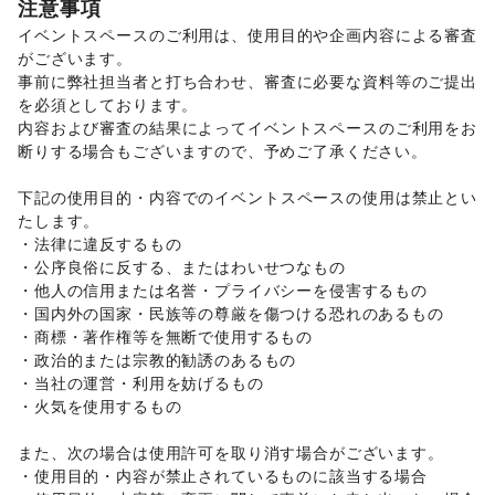
注意事項
軽食・ホットスナック
その他活動・個人
/
コーヒー・紅茶
/
その他飲料
/
イベントスペースのご利用は、使用目的や企画内容による審査
ワイン・洋酒
/
日本酒・焼酎・地酒
/
食材・調味料
/
がございます。 

物産展・マルシェ
/
その他フード・飲食
インテリア・生活雑貨
事前に弊社担当者と打ち合わせ、審査に必要な資料等のご提出
インテリア
/
寝具・ベッド
/
家具・家電
/
を必須としております。 

キッチン雑貨・調理器具
/
掃除用品・生活便利品
/
文房具
/
内容および審査の結果によってイベントスペースのご利用をお
手芸・ハンドメイド
/
DIY用品・日曜大工
/
断りする場合もございますので、予めご了承ください。 

園芸・ガーデニング
/
花・盆栽・ドライフラワー
/
犬・猫・ペット
/
日用雑貨
/
食器・陶磁器
/
下記の使用目的・内容でのイベントスペースの使用は禁止とい
その他インテリア・生活雑貨
たします。 

生活サービス
・法律に違反するもの 

携帯キャリア・格安SIM
/
インターネット・プロバイダ
/
・公序良俗に反する、またはわいせつなもの 

電気・ガス
/
ハウスクリーニング・家事代行
/
定期宅配
/
・他人の信用または名誉・プライバシーを侵害するもの 

リサイクル雑貨・古本
/
買取査定・金券
/
・国内外の国家・民族等の尊厳を傷つける恐れのあるもの 

ギフト・プレゼント
/
冠婚葬祭
/
資格・習い事
/
リフォーム
/
・商標・著作権等を無断で使用するもの 

住宅（購入・賃貸）
/
たばこ
/
修理・メンテナンス
/
・政治的または宗教的勧誘のあるもの 

就職・転職・求人
/
その他生活サービス
・当社の運営・利用を妨げるもの 

金融サービス
・火気を使用するもの 

クレジットカード
/
保険
/
銀行
/
住宅ローン
/
証券・FX
/
不動産投資
/
その他金融サービス
また、次の場合は使用許可を取り消す場合がございます。 

子育て・教育
・使用目的・内容が禁止されているものに該当する場合 

ベビー用品
/
ランドセル
/
学習教材・通信教育
/