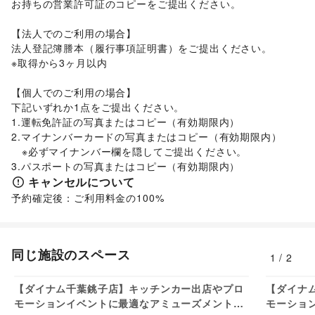
お持ちの営業許可証のコピーをご提出ください。

レジャー・スポーツ
旅行・レジャー
/
キャンプ・アウトドア
/
野球
/
サッカー
/
【法人でのご利用の場合】

バスケットボール
/
ゴルフ
/
その他レジャー・スポーツ
法人登記簿謄本（履行事項証明書）をご提出ください。

車・バイク・モビリティ
車
/
バイク・オートバイ
/
自転車・ロードバイク
/
※取得から3ヶ月以内

マイクロモビリティ
/
その他車・バイク・モビリティ
ビジネス・オフィス
【個人でのご利用の場合】

法人向けサービス
/
オフィス家具・OA機器
/
下記いずれか1点をご提出ください。

イベント企画・運営
/
その他ビジネス・オフィス
1.運転免許証の写真またはコピー（有効期限内）

2.マイナンバーカードの写真またはコピー（有効期限内）

　※必ずマイナンバー欄を隠してご提出ください。

3.パスポートの写真またはコピー（有効期限内）
キャンセルについて
予約確定後：ご利用料金の100%
同じ施設のスペース
1
/
2
1,650
円/日
【ダイナム千葉銚子店】キッチンカー出店やプロ
【ダイナ
モーションイベントに最適なアミューズメント施
モーショ