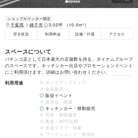
ショップカウンター限定
千葉県
銚子市
3.02坪 （10.0m²）
空き状況
利用料金
設備・什器
アクセス
スペースについて
パチンコ店として日本最大の店舗数を誇る、ダイナムグループ
のスペースです。キッチンカー出店やプロモーションイベント
にご利用頂けます。詳細はお問い合わせください。
ポップアップストア
利用用途
食品販売
販促イベント
展示会・個展
キッチンカー・移動販売
写真・動画撮影
募金・NPO活動
音楽ライブ・演劇
ワークショップ・勉強会