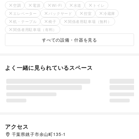
空調
電源
Wi-Fi
水道
トイレ
エレベーター
バックヤード
控室
冷蔵庫
机・テーブル
椅子
関係者用駐車場（無料）
関係者用駐車場（有料）
すべての設備・什器を見る
よく一緒に見られているスペース
アクセス
千葉県銚子市余山町135-1