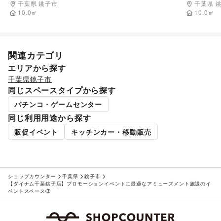
設のイベントスペース①
設のイベ
千葉県 銚子市
千葉県 
10.0
㎡
10.0
㎡
関連カテゴリ
エリアから探す
千葉県
銚子市
同じスペースタイプから探す
パチンコ・ゲームセンター
同じ利用用途から探す
販促イベント
キッチンカー・移動販売
ショップカウンター
千葉県
銚子市
【ダイナム千葉銚子店】プロモーションイベントに最適なアミューズメント施設のイ
ベントスペース③