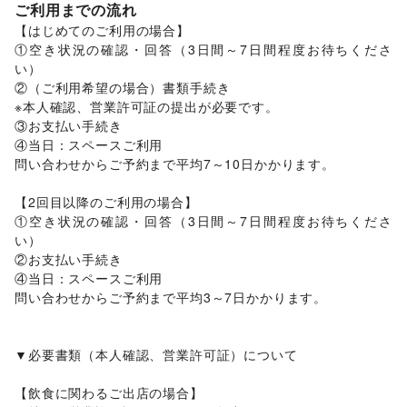
住宅（購入・賃貸）
/
たばこ
/
修理・メンテナンス
/
ご利用までの流れ
その他活動・個人
就職・転職・求人
/
その他生活サービス
【はじめてのご利用の場合】

金融サービス
①空き状況の確認・回答（3日間～7日間程度お待ちくださ
保険
/
銀行
/
住宅ローン
/
証券・FX
/
不動産投資
い）

子育て・教育
②（ご利用希望の場合）書類手続き

ベビー用品
/
ランドセル
/
学習教材・通信教育
/
※本人確認、営業許可証の提出が必要です。

子供向け教室・レッスン
/
塾・家庭教師
/
おもちゃ・絵本
/
③お支払い手続き

その他子育て・教育
④当日：スペースご利用

美容・健康・医療
ジム・フィットネス
/
ダイエット・健康グッズ
/
問い合わせからご予約まで平均7～10日かかります。

美容・コスメ・香水
/
ヘアケア・シャンプー
/
美容家電
/
ヘアサロン・ネイルサロン
/
マッサージ・整体
/
【2回目以降のご利用の場合】

エステ・美容サービス
/
健康食品・サプリメント
/
①空き状況の確認・回答（3日間～7日間程度お待ちくださ
女性用品・フェムテック
い）

エンタメ・ガジェット
②お支払い手続き

PC・スマートフォン
/
スマホアクセサリー
/
ガジェット
/
④当日：スペースご利用

ゲーム
/
アニメ
/
コミック・マンガ
/
アイドル・芸能人
/
問い合わせからご予約まで平均3～7日かかります。

おもちゃ・ホビー
/
楽器・音楽機材
/
CD・DVD・本・雑誌
/
テレビ・ドラマ
/
映画
/
音楽・ライブ
/
演劇
/
占い
/
公営競技・宝くじ
/
その他エンタメ・ガジェット
▼必要書類（本人確認、営業許可証）について

アート・デザイン
絵画・書
/
写真・イラストレーション
/
立体作品・彫刻
/
【飲食に関わるご出店の場合】

その他アート・デザイン