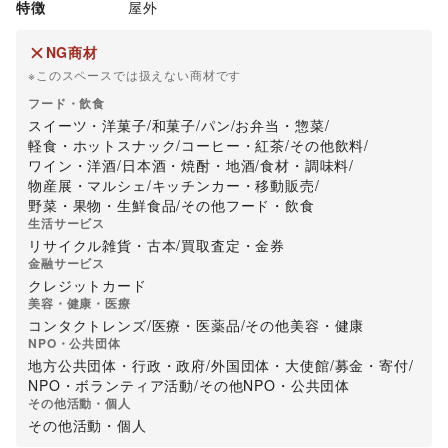
特徴
屋外
NG商材
※このスペースでは扱えない商材です
フード・飲食
スイーツ・洋菓子
/
和菓子
/
パン
/
お弁当・惣菜
/
軽食・ホットスナック
/
コーヒー・紅茶
/
その他飲料
/
ワイン・洋酒
/
日本酒・焼酎・地酒
/
食材・調味料
/
物産展・マルシェ
/
キッチンカー・移動販売
/
野菜・果物・生鮮食品
/
その他フード・飲食
生活サービス
リサイクル雑貨・古本
/
買取査定・金券
金融サービス
クレジットカード
美容・健康・医療
コンタクトレンズ
/
医療・医薬品
/
その他美容・健康
NPO・公共団体
地方公共団体・行政・政府
/
外国団体・大使館
/
募金・寄付
/
NPO・ボランティア活動
/
その他NPO・公共団体
その他活動・個人
その他活動・個人