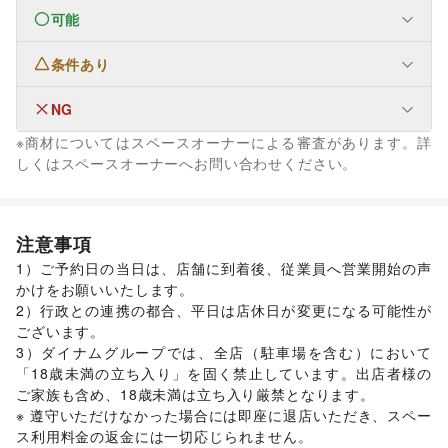
可能
なし
条件あり
ファッション
メンズファッション
/
レディースファッション
/
ユニセックス
/
インナー・ルームウェア
/
NG
生活サービス
キッズ・ベビー・マタニティ
/
スポーツ
/
シーズナルウェア
冠婚葬祭
※商材についてはスペースオーナーによる審査があります。詳
/
ジュエリー・アクセサリー
/
メガネ・アイウェア
/
腕時計
/
金融サービス
フード・飲食
しくはスペースオーナーへお問い合わせください。
その他金融サービス
靴
/
バッグ・革小物
/
ファッション雑貨
/
和服・着物
/
古着
/
スイーツ・洋菓子
/
和菓子
/
パン
/
お弁当・惣菜
/
エンタメ・ガジェット
その他ファッション
軽食・ホットスナック
/
コーヒー・紅茶
/
その他飲料
/
Webメディア・アプリ
インテリア・生活雑貨
ワイン・洋酒
/
日本酒・焼酎・地酒
/
食材・調味料
/
インテリア
/
寝具・ベッド
/
家具・家電
/
物産展・マルシェ
/
キッチンカー・移動販売
/
注意事項
キッチン雑貨・調理器具
/
掃除用品・生活便利品
/
文房具
/
野菜・果物・生鮮食品
/
その他フード・飲食
1）ご予約日の当日は、店舗に到着後、従業員へ営業開始の声
手芸・ハンドメイド
/
DIY用品・日曜大工
/
生活サービス
かけをお願いいたします。

園芸・ガーデニング
/
花・盆栽・ドライフラワー
/
リサイクル雑貨・古本
/
買取査定・金券
2）行政との連携の都合、平日は店休日が変更になる可能性が
犬・猫・ペット
/
日用雑貨
/
食器・陶磁器
/
金融サービス
ございます。

その他インテリア・生活雑貨
クレジットカード
生活サービス
美容・健康・医療
3）ダイナムグループでは、全店（駐車場を含む）において
携帯キャリア・格安SIM
コンタクトレンズ
/
医療・医薬品
/
インターネット・プロバイダ
/
その他美容・健康
/
「18歳未満の立ち入り」を固く禁止しています。出店者様の
NPO・公共団体
電気・ガス
/
ウォーターサーバー
/
ご家族も含め、18歳未満は立ち入り厳禁となります。

地方公共団体・行政・政府
/
外国団体・大使館
/
募金・寄付
ハウスクリーニング・家事代行
/
定期宅配
/
※ 遵守いただけなかった場合には即座に退店いただき、スペー
/
NPO・ボランティア活動
/
その他NPO・公共団体
ギフト・プレゼント
/
資格・習い事
/
リフォーム
/
ス利用料金の返金には一切応じられません。
その他活動・個人