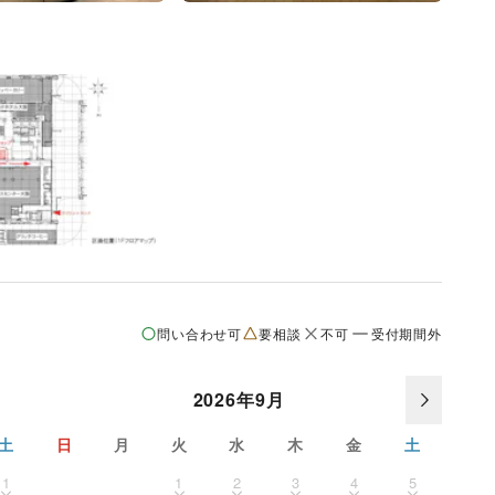
問い合わせ可
要相談
不可
受付期間外
2026年9月
土
日
月
火
水
木
金
土
1
1
2
3
4
5