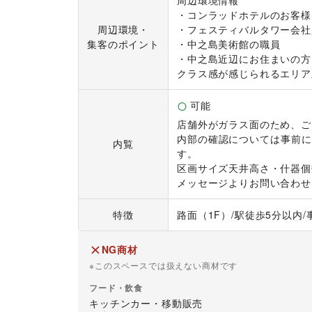
周辺環境情報

・コンラッドホテルのお客様

周辺環境・
・フェスティバルタワー会社
集客のポイント
・中之島美術館の職員

・中之島近辺にお住まいの方

クラス感が感じられるエリア
可能
店舗外がガラス面のため、ご
内部の確認については事前に
内覧
す。

区画サイズ天井高さ・什器個
メッセージよりお問い合わせ
特徴
路面（1F）
/
駅徒歩5分以内
/
NG商材
※このスペースでは扱えない商材です
フード・飲食
キッチンカー・移動販売