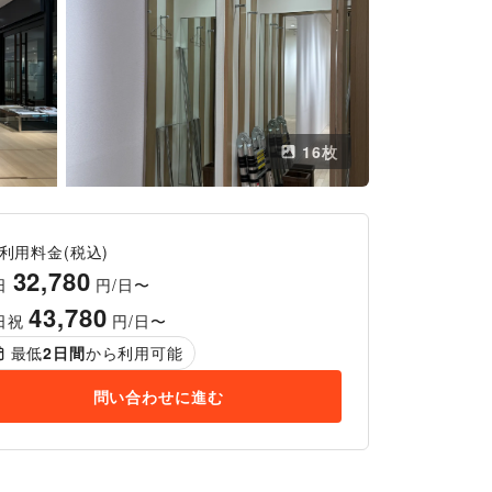
16
枚
利用料金(税込)
32,780
日
円/日〜
43,780
日祝
円/日〜
最低
2
日間
から利用可能
問い合わせに進む