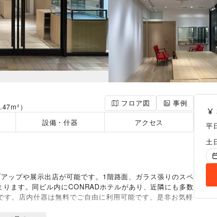
フロア図
事例
4.47m²）
設備・什器
アクセス
平
土
プアップや展示出店が可能です。1階路面、ガラス張りのスペ
ります。同ビル内にCONRADホテルがあり、近隣にも多数
です。店内什器は無料でご自由に利用可能です。是非お気軽