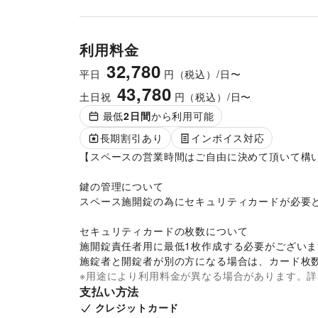
利用料金
32,780
平日
円（税込）/日〜
43,780
土日祝
円（税込）/日〜
最低
2
日間
から利用可能
長期割引あり
インボイス対応
【スペースの営業時間はご自由に決めて頂いて構い
鍵の管理について

スペース施開錠の為にセキュリティカードが必要とな
セキュリティカードの枚数について

施開錠責任者用に最低1枚作成する必要がございま
施錠者と開錠者が別の方になる場合は、カード枚
※用途により利用料金が異なる場合があります。
支払い方法
クレジットカード