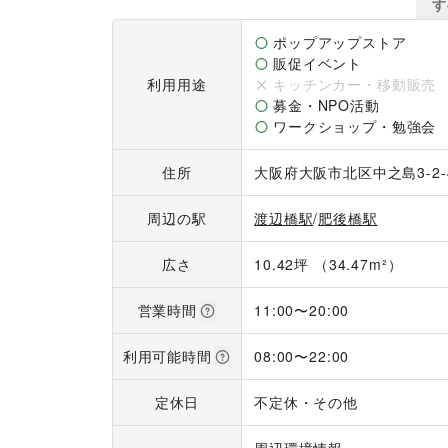
す
◆特徴◆

フィッティングルーム完備

ポップアップストア
バックスペース完備

販促イベント
備え付け壁面ガラスショーケース

利用用途
キッチンカー・移動販売
ガラスケース什器含む可動什器多数

募金・NPO活動
スポットライト完備

ワークショップ・勉強会
ピクチャーレール完備
住所
大阪府大阪市北区中之島3-2
周辺の駅
渡辺橋駅
/
肥後橋駅
広さ
10.42坪 （34.47m²）
営業時間
11:00
〜
20:00
利用可能時間
08:00
〜
22:00
定休日
不定休・その他