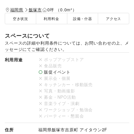
福岡県
飯塚市
0坪 （0.0m²）
空き状況
利用料金
設備・什器
アクセス
スペースについて
スペースの詳細や利用条件については、お問い合わせの上、メ
ッセージにてご確認ください。
ポップアップストア
利用用途
食品販売
販促イベント
展示会・個展
キッチンカー・移動販売
写真・動画撮影
募金・NPO活動
音楽ライブ・演劇
ワークショップ・勉強会
パーティー・懇親会
住所
福岡県飯塚市吉原町 アイタウン2F