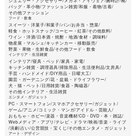
ジュエリー・アクセサリー
/
メガネ・アイウェア
/
腕時計
/
靴
/
バッグ・革小物
/
ファッション雑貨
/
和服・着物
/
古着
/
その他ファッション
フード・飲食
スイーツ・洋菓子
/
和菓子
/
パン
/
お弁当・惣菜
/
軽食・ホットスナック
/
コーヒー・紅茶
/
その他飲料
/
ワイン・洋酒
/
日本酒・焼酎・地酒
/
食材・調味料
/
物産展・マルシェ
/
キッチンカー・移動販売
/
野菜・果物・生鮮食品
/
その他フード・飲食
インテリア・生活雑貨
インテリア
/
寝具・ベッド
/
家具・家電
/
キッチン雑貨・調理器具
/
掃除用品・生活便利品
/
文房具
/
手芸・ハンドメイド
/
DIY用品・日曜大工
/
園芸・ガーデニング
/
花・盆栽・ドライフラワー
/
犬・猫・ペット
/
日用雑貨
/
食器・陶磁器
/
その他インテリア・生活雑貨
エンタメ・ガジェット
PC・スマートフォン
/
スマホアクセサリー
/
ガジェット
/
ゲーム
/
アニメ
/
コミック・マンガ
/
アイドル・芸能人
/
おもちゃ・ホビー
/
楽器・音楽機材
/
CD・DVD・本・雑誌
/
Webメディア・アプリ
/
テレビ・ドラマ
/
映画
/
音楽・ライブ
/
演劇
/
占い
/
公営競技・宝くじ
/
その他エンタメ・ガジェット
アート・デザイン