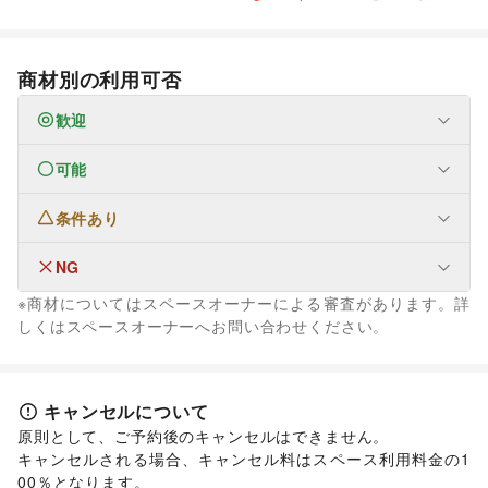
商材別の利用可否
歓迎
可能
なし
条件あり
生活サービス
携帯キャリア・格安SIM
/
インターネット・プロバイダ
/
電気・ガス
/
ウォーターサーバー
/
NG
なし
ハウスクリーニング・家事代行
/
定期宅配
/
※商材についてはスペースオーナーによる審査があります。詳
リサイクル雑貨・古本
/
買取査定・金券
/
ファッション
しくはスペースオーナーへお問い合わせください。
ギフト・プレゼント
/
冠婚葬祭
/
資格・習い事
/
リフォーム
/
メンズファッション
/
レディースファッション
/
住宅（購入・賃貸）
/
たばこ
/
修理・メンテナンス
/
ユニセックス
/
インナー・ルームウェア
/
就職・転職・求人
/
その他生活サービス
キッズ・ベビー・マタニティ
/
スポーツ
/
シーズナルウェア
金融サービス
/
ジュエリー・アクセサリー
/
メガネ・アイウェア
/
腕時計
/
キャンセルについて
クレジットカード
/
保険
/
銀行
/
住宅ローン
/
証券・FX
/
靴
/
バッグ・革小物
/
ファッション雑貨
/
和服・着物
/
古着
/
原則として、ご予約後のキャンセルはできません。

不動産投資
/
その他金融サービス
その他ファッション
キャンセルされる場合、キャンセル料はスペース利用料金の1
子育て・教育
フード・飲食
ベビー用品
/
ランドセル
/
学習教材・通信教育
/
00％となります。
