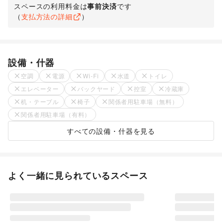
スペースの利用料金は
事前決済
です
（
支払方法の詳細
）
設備・什器
空調
電源
Wi-Fi
水道
トイレ
エレベーター
バックヤード
控室
冷蔵庫
机・テーブル
椅子
関係者用駐車場（無料）
関係者用駐車場（有料）
すべての設備・什器を見る
よく一緒に見られているスペース