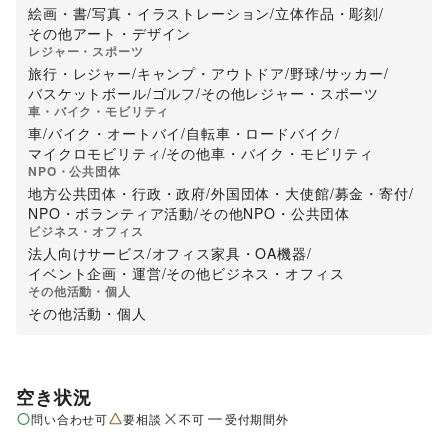
絵画・書
/
写真・イラストレーション
/
立体作品・彫刻
/
その他アート・デザイン
レジャー・スポーツ
旅行・レジャー
/
キャンプ・アウトドア
/
野球
/
サッカー
/
バスケットボール
/
ゴルフ
/
その他レジャー・スポーツ
車・バイク・モビリティ
車
/
バイク・オートバイ
/
自転車・ロードバイク
/
マイクロモビリティ
/
その他車・バイク・モビリティ
NPO・公共団体
地方公共団体・行政・政府
/
外国団体・大使館
/
募金・寄付
/
NPO・ボランティア活動
/
その他NPO・公共団体
ビジネス・オフィス
法人向けサービス
/
オフィス家具・OA機器
/
イベント企画・運営
/
その他ビジネス・オフィス
その他活動・個人
その他活動・個人
空き状況
問い合わせ可
要相談
不可
受付期間外