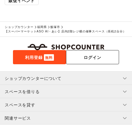
販促イベント
レジャー・スポーツ
旅行・レジャー
/
キャンプ・アウトドア
/
野球
/
サッカー
/
バスケットボール
/
ゴルフ
/
その他レジャー・スポーツ
車・バイク・モビリティ
車
/
バイク・オートバイ
/
自転車・ロードバイク
/
ショップカウンター
福岡県
飯塚市
マイクロモビリティ
/
その他車・バイク・モビリティ
【スーパーマーケットASO AI・あい】店内2階レジ横の催事スペース（長机2台分）
NPO・公共団体
地方公共団体・行政・政府
/
外国団体・大使館
/
募金・寄付
/
NPO・ボランティア活動
/
その他NPO・公共団体
ビジネス・オフィス
法人向けサービス
/
オフィス家具・OA機器
/
利用登録
ログイン
無料
イベント企画・運営
/
その他ビジネス・オフィス
その他活動・個人
その他活動・個人
ショップカウンターについて
スペースを借りる
利用規約・ガイドライン
プライバシーポリシー
スペースを貸す
特定商取引法に基づく表示
スペースを借りたい人へ
ヘルプ・お問い合わせ
はじめてガイド
関連サービス
補償プログラム
ユーザー利用規約
スペースを貸したい方へ
提携パートナー
オーナー利用規約