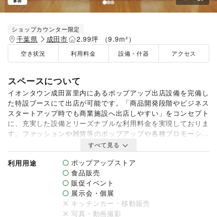
事例
ショップカウンター限定
千葉県
成田市
2.99坪 （9.9m²）
空き状況
利用料金
設備・什器
アクセス
スペースについて
イオンタウン成田富里内にあるポップアップ出店設備を完備し
た特設ブースにて出店が可能です。「商品開発段階やビジネス
スタートアップ時でも商業施設へ出店しやすい」をコンセプト
に、充実した設備とリーズナブルな利用料金を実現しておりま
す。ファッションや雑貨等のポップアップや各種プロモーショ
ン等イオンタウン成田富里で様々なチャレンジを募集いたしま
すべて見る
す。是非お問い合わせください。

ポップアップストア
利用用途
食品販売
※利用料金：4,714円／日(税込)は1週間ご利用時の金額となり
販促イベント
ます。利用日数別の利用料金は「詳しい料金設定を見る」をご
展示会・個展
覧ください。

キッチンカー・移動販売
写真・動画撮影
【利用不可用途】
