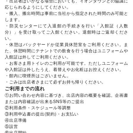
・出店者はいかなる場合においても、イオンタウンとの協議に
その他インテリア・生活雑貨
応じられるようにしてください。

生活サービス
・搬入、搬出時間は事前に当社から指定された時間のみ可能と
携帯キャリア・格安SIM
/
インターネット・プロバイダ
/
します。

電気・ガス
/
ウォーターサーバー
/
・防災センターにて入退館の手続きを行い「入館証（人数
ハウスクリーニング・家事代行
/
定期宅配
/
分）」を受け取ってご入館ください。退館時はご返却くださ
リサイクル雑貨・古本
/
買取査定・金券
/
い。

ギフト・プレゼント
/
冠婚葬祭
/
資格・習い事
/
リフォーム
/
・休憩はバックヤードか従業員休憩室をご利用ください。ま
住宅（購入・賃貸）
/
たばこ
/
修理・メンテナンス
/
た、休憩時間にテナントでの飲食を行う場合はユニフォームや
就職・転職・求人
/
その他生活サービス
入館証は外してご利用ください。

金融サービス
・お客さま用トイレのご利用が可能です。ただしユニフォーム
クレジットカード
/
保険
/
銀行
/
住宅ローン
/
証券・FX
/
や入館証は外したうえ、着替えやお化粧はお控えください。

不動産投資
/
その他金融サービス
・館内に喫煙所はございません。

子育て・教育
・ごみは出店者さまにて必ずお持ち帰りください。
ベビー用品
/
ランドセル
/
学習教材・通信教育
/
ご利用までの流れ
子供向け教室・レッスン
/
塾・家庭教師
/
おもちゃ・絵本
/
①お問い合わせ内容に基づき、出店内容の概要を確認。企画書
その他子育て・教育
美容・健康・医療
または内容確認が出来るSNS等のご提出

ジム・フィットネス
/
ダイエット・健康グッズ
/
②利用条件・スケジュール等調整

美容・コスメ・香水
/
ヘアケア・シャンプー
/
美容家電
/
③利用申込書の提出(契約)・お支払い

ヘアサロン・ネイルサロン
/
マッサージ・整体
/
④出店準備

エステ・美容サービス
/
健康食品・サプリメント
/
⑤設営

女性用品・フェムテック
/
コンタクトレンズ
/
医療・医薬品
⑥出店開始
