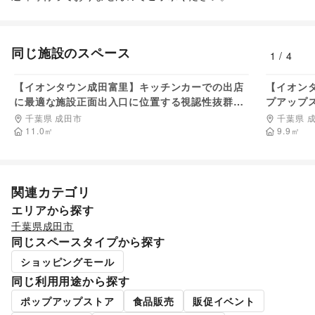
その他活動・個人
その他活動・個人
同じ施設のスペース
1
/
4
5,500
円/日
【イオンタウン成田富里】キッチンカーでの出店
【イオン
に最適な施設正面出入口に位置する視認性抜群の
プアップ
屋外スペース
ップスト
千葉県 成田市
千葉県 
11.0
㎡
9.9
㎡
関連カテゴリ
エリアから探す
千葉県
成田市
同じスペースタイプから探す
ショッピングモール
同じ利用用途から探す
ポップアップストア
食品販売
販促イベント