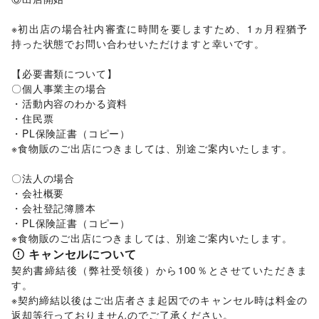
/
その他美容・健康
エンタメ・ガジェット
※初出店の場合社内審査に時間を要しますため、1ヵ月程猶予
PC・スマートフォン
/
スマホアクセサリー
/
ガジェット
/
持った状態でお問い合わせいただけますと幸いです。

ゲーム
/
アニメ
/
コミック・マンガ
/
アイドル・芸能人
/
おもちゃ・ホビー
/
楽器・音楽機材
/
CD・DVD・本・雑誌
/
【必要書類について】

Webメディア・アプリ
/
テレビ・ドラマ
/
映画
/
〇個人事業主の場合

音楽・ライブ
/
演劇
/
占い
/
公営競技・宝くじ
/
・活動内容のわかる資料

その他エンタメ・ガジェット
・住民票

アート・デザイン
・PL保険証書（コピー）

絵画・書
/
写真・イラストレーション
/
立体作品・彫刻
/
※食物販のご出店につきましては、別途ご案内いたします。

その他アート・デザイン
レジャー・スポーツ
〇法人の場合

旅行・レジャー
/
キャンプ・アウトドア
/
野球
/
サッカー
/
・会社概要

バスケットボール
/
ゴルフ
/
その他レジャー・スポーツ
・会社登記簿謄本

車・バイク・モビリティ
車
/
バイク・オートバイ
/
自転車・ロードバイク
/
・PL保険証書（コピー）

マイクロモビリティ
/
その他車・バイク・モビリティ
NPO・公共団体
キャンセルについて
地方公共団体・行政・政府
/
外国団体・大使館
/
募金・寄付
契約書締結後（弊社受領後）から100％とさせていただきま
/
NPO・ボランティア活動
/
その他NPO・公共団体
す。

ビジネス・オフィス
※契約締結以後はご出店者さま起因でのキャンセル時は料金の
法人向けサービス
/
オフィス家具・OA機器
/
返却等行っておりませんのでご了承ください。
イベント企画・運営
/
その他ビジネス・オフィス