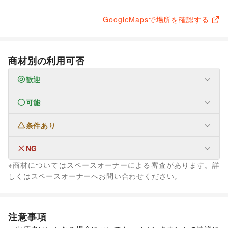
GoogleMapsで場所を確認する
商材別の利用可否
歓迎
可能
ファッション
メンズファッション
/
レディースファッション
/
ユニセックス
/
インナー・ルームウェア
/
条件あり
フード・飲食
キッズ・ベビー・マタニティ
/
スポーツ
/
シーズナルウェア
スイーツ・洋菓子
/
和菓子
/
パン
/
お弁当・惣菜
/
/
ジュエリー・アクセサリー
/
メガネ・アイウェア
/
腕時計
/
軽食・ホットスナック
/
コーヒー・紅茶
/
その他飲料
/
NG
なし
靴
/
バッグ・革小物
/
ファッション雑貨
/
和服・着物
/
古着
/
ワイン・洋酒
/
日本酒・焼酎・地酒
/
食材・調味料
/
※商材についてはスペースオーナーによる審査があります。詳
その他ファッション
物産展・マルシェ
/
キッチンカー・移動販売
/
なし
しくはスペースオーナーへお問い合わせください。
インテリア・生活雑貨
野菜・果物・生鮮食品
/
その他フード・飲食
インテリア
/
寝具・ベッド
/
家具・家電
/
キッチン雑貨・調理器具
/
掃除用品・生活便利品
/
文房具
/
手芸・ハンドメイド
/
DIY用品・日曜大工
/
注意事項
園芸・ガーデニング
/
花・盆栽・ドライフラワー
/
犬・猫・ペット
/
日用雑貨
/
食器・陶磁器
/