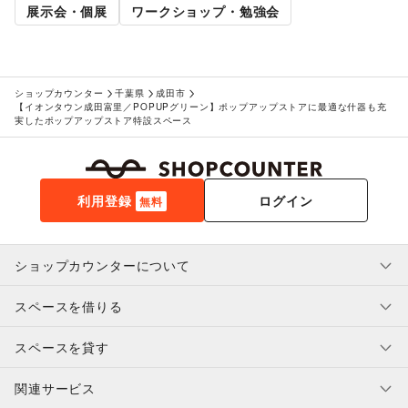
展示会・個展
ワークショップ・勉強会
ショップカウンター
千葉県
成田市
【イオンタウン成田富里／POPUPグリーン】ポップアップストアに最適な什器も充
実したポップアップストア特設スペース
利用登録
ログイン
無料
ショップカウンターについて
スペースを借りる
利用規約・ガイドライン
プライバシーポリシー
スペースを貸す
特定商取引法に基づく表示
スペースを借りたい人へ
ヘルプ・お問い合わせ
はじめてガイド
関連サービス
補償プログラム
ユーザー利用規約
スペースを貸したい方へ