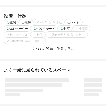
設備・什器
空調
電源
Wi-Fi
水道
トイレ
エレベーター
バックヤード
控室
冷蔵庫
机・テーブル
椅子
関係者用駐車場（無料）
関係者用駐車場（有料）
すべての設備・什器を見る
よく一緒に見られているスペース