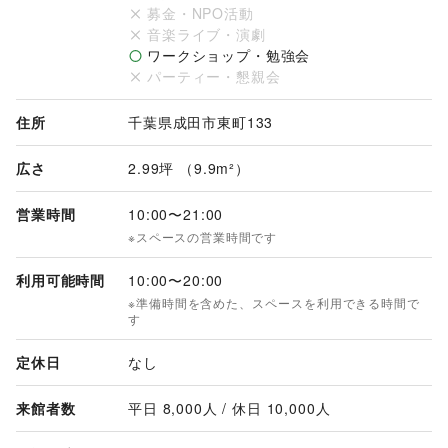
募金・NPO活動
・その場で飲食や加工、火気の伴う食物販催事
音楽ライブ・演劇
ワークショップ・勉強会
パーティー・懇親会
住所
千葉県成田市東町133
広さ
2.99坪 （9.9m²）
営業時間
10:00
〜
21:00
※スペースの営業時間です
利用可能時間
10:00
〜
20:00
※準備時間を含めた、スペースを利用できる時間で
す
定休日
なし
来館者数
平日 
8,000
人 / 休日 
10,000
人