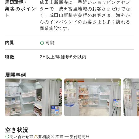
周辺環境・
成田山新勝寺に一番近いショッピングセン
集客のポイン
ターで、成田富里地域のお客さまだけでな
ト
く、成田山新勝寺参拝のお客さま、海外か
らのインバウンドのお客さまも多く訪れる
商業施設です。
内覧
可能
特徴
2F以上
/
駅徒歩5分以内
展開事例
空き状況
問い合わせ可
要相談
不可
受付期間外