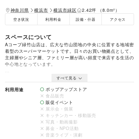
神奈川県
横浜市
横浜市緑区
2.42坪 （8.0m²）
空き状況
利用料金
設備・什器
アクセス
スペースについて
Aコープ緑竹山店は、広大な竹山団地の中央に位置する地域密
着型のスーパーマーケットです。日々のお買い物拠点として、
主婦層やシニア層、ファミリー層が高い頻度で来店する生活の
中心地となっています。

本スペースは、店舗入口付近の最も人通りが多い風除室・軒下
すべて見る
エリアをご利用いただけます。入退店時のお客様の目に必ず留
ポップアップストア
利用用途
まる視認性の高いポジションで、お買い物ついでにふらっと立
食品販売
ち寄りやすい開放的な雰囲気が特徴です。

販促イベント
展示会・個展
ご希望日程の空き状況や詳細については、お気軽にお問い合わ
キッチンカー・移動販売
せください。
写真・動画撮影
募金・NPO活動
音楽ライブ・演劇