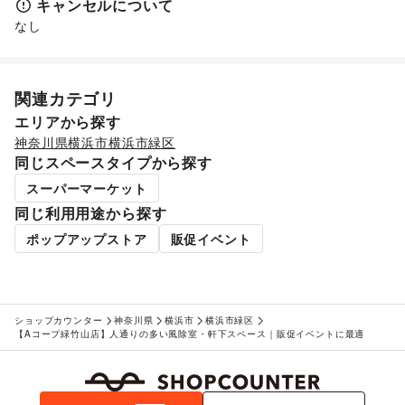
物産展・マルシェ
/
キッチンカー・移動販売
/
キャンセルについて
キッチン雑貨・調理器具
/
掃除用品・生活便利品
/
文房具
/
野菜・果物・生鮮食品
/
その他フード・飲食
なし
手芸・ハンドメイド
/
DIY用品・日曜大工
/
生活サービス
園芸・ガーデニング
/
花・盆栽・ドライフラワー
/
買取査定・金券
犬・猫・ペット
/
日用雑貨
/
食器・陶磁器
/
美容・健康・医療
その他インテリア・生活雑貨
ジム・フィットネス
/
ダイエット・健康グッズ
/
関連カテゴリ
生活サービス
美容・コスメ・香水
/
ヘアケア・シャンプー
/
美容家電
/
携帯キャリア・格安SIM
/
インターネット・プロバイダ
/
エリアから探す
ヘアサロン・ネイルサロン
/
マッサージ・整体
/
電気・ガス
/
ウォーターサーバー
/
神奈川県
横浜市
横浜市緑区
エステ・美容サービス
/
健康食品・サプリメント
/
ハウスクリーニング・家事代行
/
定期宅配
/
同じスペースタイプから探す
女性用品・フェムテック
/
コンタクトレンズ
/
医療・医薬品
リサイクル雑貨・古本
/
ギフト・プレゼント
/
冠婚葬祭
/
/
その他美容・健康
スーパーマーケット
資格・習い事
/
リフォーム
/
住宅（購入・賃貸）
/
たばこ
/
同じ利用用途から探す
修理・メンテナンス
/
就職・転職・求人
/
その他生活サービス
ポップアップストア
販促イベント
金融サービス
クレジットカード
/
保険
/
銀行
/
住宅ローン
/
証券・FX
/
不動産投資
/
その他金融サービス
子育て・教育
ベビー用品
/
ランドセル
/
学習教材・通信教育
/
ショップカウンター
神奈川県
横浜市
横浜市緑区
【Aコープ緑竹山店】人通りの多い風除室・軒下スペース｜販促イベントに最適
子供向け教室・レッスン
/
塾・家庭教師
/
おもちゃ・絵本
/
その他子育て・教育
エンタメ・ガジェット
PC・スマートフォン
/
スマホアクセサリー
/
ガジェット
/