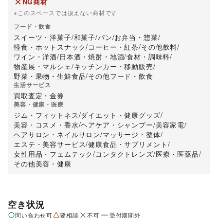
NG商材
※このスペースでは扱えない商材です
フード・飲食
スイーツ・洋菓子
/
和菓子
/
パン
/
お弁当・惣菜
/
軽食・ホットスナック
/
コーヒー・紅茶
/
その他飲料
/
ワイン・洋酒
/
日本酒・焼酎・地酒
/
食材・調味料
/
物産展・マルシェ
/
キッチンカー・移動販売
/
野菜・果物・生鮮食品
/
その他フード・飲食
生活サービス
買取査定・金券
美容・健康・医療
ジム・フィットネス
/
ダイエット・健康グッズ
/
美容・コスメ・香水
/
ヘアケア・シャンプー
/
美容家電
/
ヘアサロン・ネイルサロン
/
マッサージ・整体
/
エステ・美容サービス
/
健康食品・サプリメント
/
女性用品・フェムテック
/
コンタクトレンズ
/
医療・医薬品
/
その他美容・健康
空き状況
問い合わせ可
要相談
不可
受付期間外