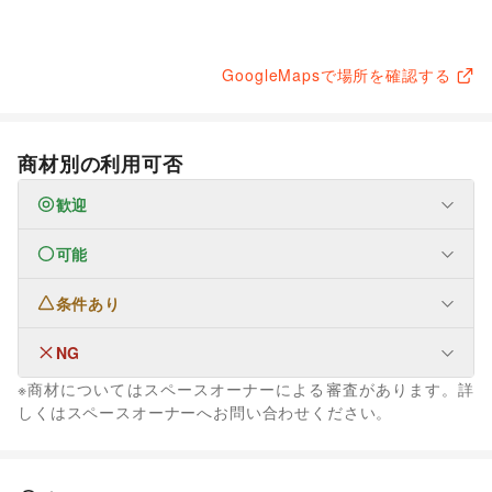
GoogleMapsで場所を確認する
商材別の利用可否
歓迎
可能
なし
条件あり
ファッション
メンズファッション
/
レディースファッション
/
ユニセックス
/
インナー・ルームウェア
/
NG
なし
キッズ・ベビー・マタニティ
/
スポーツ
/
シーズナルウェア
※商材についてはスペースオーナーによる審査があります。詳
/
ジュエリー・アクセサリー
/
メガネ・アイウェア
/
腕時計
/
フード・飲食
しくはスペースオーナーへお問い合わせください。
靴
/
バッグ・革小物
/
ファッション雑貨
/
和服・着物
/
古着
/
スイーツ・洋菓子
/
和菓子
/
パン
/
お弁当・惣菜
/
その他ファッション
軽食・ホットスナック
/
コーヒー・紅茶
/
その他飲料
/
インテリア・生活雑貨
ワイン・洋酒
/
日本酒・焼酎・地酒
/
食材・調味料
/
インテリア
/
寝具・ベッド
/
家具・家電
/