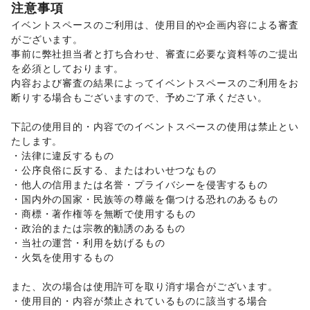
注意事項
軽食・ホットスナック
/
コーヒー・紅茶
/
その他飲料
/
イベントスペースのご利用は、使用目的や企画内容による審査
ワイン・洋酒
/
日本酒・焼酎・地酒
/
食材・調味料
/
がございます。 

物産展・マルシェ
/
キッチンカー・移動販売
/
事前に弊社担当者と打ち合わせ、審査に必要な資料等のご提出
野菜・果物・生鮮食品
/
その他フード・飲食
インテリア・生活雑貨
を必須としております。 

インテリア
/
寝具・ベッド
/
家具・家電
/
内容および審査の結果によってイベントスペースのご利用をお
キッチン雑貨・調理器具
/
掃除用品・生活便利品
/
文房具
/
断りする場合もございますので、予めご了承ください。 

手芸・ハンドメイド
/
DIY用品・日曜大工
/
園芸・ガーデニング
/
花・盆栽・ドライフラワー
/
下記の使用目的・内容でのイベントスペースの使用は禁止とい
犬・猫・ペット
/
日用雑貨
/
食器・陶磁器
/
たします。 

その他インテリア・生活雑貨
・法律に違反するもの 

生活サービス
・公序良俗に反する、またはわいせつなもの 

携帯キャリア・格安SIM
/
インターネット・プロバイダ
/
・他人の信用または名誉・プライバシーを侵害するもの 

電気・ガス
/
ハウスクリーニング・家事代行
/
定期宅配
/
・国内外の国家・民族等の尊厳を傷つける恐れのあるもの 

リサイクル雑貨・古本
/
買取査定・金券
/
・商標・著作権等を無断で使用するもの 

ギフト・プレゼント
/
冠婚葬祭
/
資格・習い事
/
リフォーム
/
・政治的または宗教的勧誘のあるもの 

住宅（購入・賃貸）
/
たばこ
/
修理・メンテナンス
/
・当社の運営・利用を妨げるもの 

就職・転職・求人
/
その他生活サービス
・火気を使用するもの 

金融サービス
クレジットカード
/
保険
/
銀行
/
住宅ローン
/
証券・FX
/
また、次の場合は使用許可を取り消す場合がございます。 

不動産投資
/
その他金融サービス
・使用目的・内容が禁止されているものに該当する場合 

子育て・教育