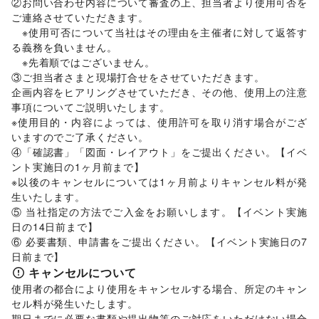
バスケットボール
/
ゴルフ
/
その他レジャー・スポーツ
②お問い合わせ内容について審査の上、担当者より使用可否を
車・バイク・モビリティ
ご連絡させていただきます。 

車
/
バイク・オートバイ
/
自転車・ロードバイク
/
　※使用可否について当社はその理由を主催者に対して返答す
マイクロモビリティ
/
その他車・バイク・モビリティ
る義務を負いません。 

NPO・公共団体
　※先着順ではございません。 

地方公共団体・行政・政府
/
外国団体・大使館
/
募金・寄付
③ご担当者さまと現場打合せをさせていただきます。 

/
NPO・ボランティア活動
/
その他NPO・公共団体
企画内容をヒアリングさせていただき、その他、使用上の注意
ビジネス・オフィス
事項についてご説明いたします。 

法人向けサービス
/
オフィス家具・OA機器
/
※使用目的・内容によっては、使用許可を取り消す場合がござ
イベント企画・運営
/
その他ビジネス・オフィス
いますのでご了承ください。 

その他活動・個人
④「確認書」「図面・レイアウト」をご提出ください。【イベ
その他活動・個人
ント実施日の1ヶ月前まで】 

※以後のキャンセルについては1ヶ月前よりキャンセル料が発
生いたします。 

⑤ 当社指定の方法でご入金をお願いします。【イベント実施
日の14日前まで】 

⑥ 必要書類、申請書をご提出ください。【イベント実施日の7
日前まで】
キャンセルについて
使用者の都合により使用をキャンセルする場合、所定のキャン
セル料が発生いたします。 

期日までに必要な書類や提出物等のご対応をいただけない場合