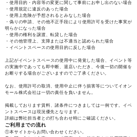
・使用目的・内容等の変更に関して事前にお申し出のない場合 

ベビー用品
/
ランドセル
/
学習教材・通信教育
/
・使用規定に違反のあった場合 

子供向け教室・レッスン
/
塾・家庭教師
/
おもちゃ・絵本
/
・使用上危険が予想されるとみなした場合 

その他子育て・教育
・偽りの申請、その他不正手段により使用許可を受けた事実が
美容・健康・医療
ジム・フィットネス
/
ダイエット・健康グッズ
/
明らかになった場合 

美容・コスメ・香水
/
ヘアケア・シャンプー
/
美容家電
/
・使用の権利を譲渡、転貸した場合 

ヘアサロン・ネイルサロン
/
マッサージ・整体
/
・その他管理上、支障または不適当と認められた場合 

エステ・美容サービス
/
健康食品・サプリメント
/
・イベントスペースの使用目的に反した場合 

女性用品・フェムテック
/
コンタクトレンズ
/
医療・医薬品
/
その他美容・健康
上記がイベントスペースの使用中に発覚した場合、イベント等
エンタメ・ガジェット
の実施中であっても即中断、退店いただき、今後一切の開催を
PC・スマートフォン
/
スマホアクセサリー
/
ガジェット
/
お断りする場合がございますのでご了承ください。 

ゲーム
/
アニメ
/
コミック・マンガ
/
アイドル・芸能人
/
おもちゃ・ホビー
/
楽器・音楽機材
/
CD・DVD・本・雑誌
/
なお、使用許可の取消、使用中止に伴う損害等についてイオン
Webメディア・アプリ
/
テレビ・ドラマ
/
映画
/
モール株式会社は一切の責任を負いません。 

音楽・ライブ
/
演劇
/
占い
/
公営競技・宝くじ
/
その他エンタメ・ガジェット
掲載しております賃料、諸条件につきましては一例です。イベ
アート・デザイン
ントスペースは現況優先となります。 

絵画・書
/
写真・イラストレーション
/
立体作品・彫刻
/
詳細は弊社担当者との打ち合わせ時にご確認ください。 
その他アート・デザイン
ご利用までの流れ
レジャー・スポーツ
旅行・レジャー
/
キャンプ・アウトドア
/
野球
/
サッカー
/
①本サイトからお問い合わせください。 
