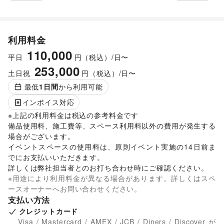
利用料金
110,000
平日
円（税込）/日〜
253,000
土日祝
円（税込）/日〜
最低
1
日間
から利用可能
インボイス対応
※上記の利用料金は税込の参考料金です

備品使用料、施工費等、スペース利用料以外の費用が発生する
場合がございます。 

イベントスペースの使用料は、原則イベント実施の14日前ま
でにお支払いいただきます。 

詳しくは弊社担当者とのお打ち合わせ時にご確認ください。 
※用途により利用料金が異なる場合があります。詳しくはスペ
ースオーナーへお問い合わせください。
支払い方法
クレジットカード
Visa / Mastercard / AMEX / JCB / Diners / Discover が