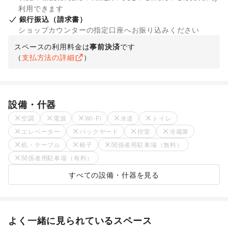
利用できます
銀行振込（請求書）
ショップカウンターの指定口座へお振り込みください
スペースの利用料金は
事前決済
です
（
支払方法の詳細
）
設備・什器
空調
電源
Wi-Fi
水道
トイレ
エレベーター
バックヤード
控室
冷蔵庫
机・テーブル
椅子
関係者用駐車場（無料）
関係者用駐車場（有料）
すべての設備・什器を見る
よく一緒に見られているスペース