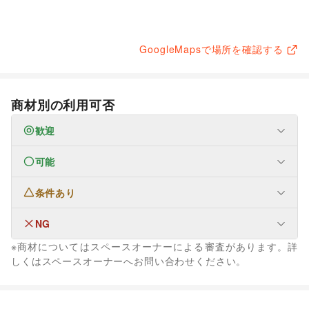
GoogleMapsで場所を確認する
商材別の利用可否
歓迎
可能
なし
条件あり
ファッション
メンズファッション
/
レディースファッション
/
ユニセックス
/
インナー・ルームウェア
/
NG
なし
キッズ・ベビー・マタニティ
/
スポーツ
/
シーズナルウェア
※商材についてはスペースオーナーによる審査があります。詳
/
ジュエリー・アクセサリー
/
メガネ・アイウェア
/
腕時計
/
生活サービス
しくはスペースオーナーへお問い合わせください。
靴
/
バッグ・革小物
/
ファッション雑貨
/
和服・着物
/
古着
/
ウォーターサーバー
その他ファッション
フード・飲食
スイーツ・洋菓子
/
和菓子
/
パン
/
お弁当・惣菜
/