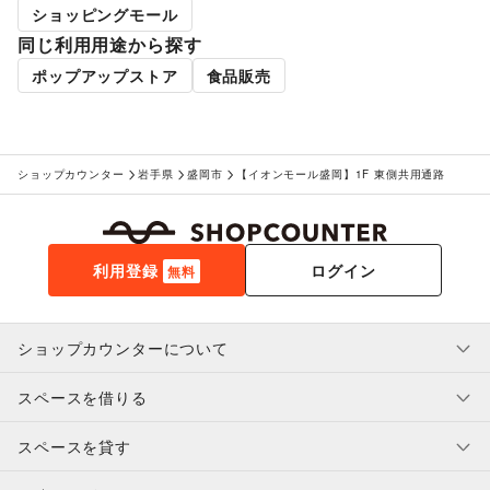
ショッピングモール
同じ利用用途から探す
ポップアップストア
食品販売
ショップカウンター
岩手県
盛岡市
【イオンモール盛岡】1F 東側共用通路
利用登録
ログイン
無料
ショップカウンターについて
スペースを借りる
利用規約・ガイドライン
プライバシーポリシー
スペースを貸す
特定商取引法に基づく表示
スペースを借りたい人へ
ヘルプ・お問い合わせ
はじめてガイド