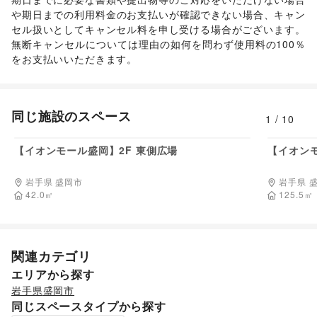
や期日までの利用料金のお支払いが確認できない場合、キャン
セル扱いとしてキャンセル料を申し受ける場合がございます。  

無断キャンセルについては理由の如何を問わず使用料の100％
をお支払いいただきます。 
同じ施設のスペース
1
/
10
93,500
円/日
【イオンモール盛岡】2F 東側広場
【イオンモ
岩手県 盛岡市
岩手県 
42.0
㎡
125.5
㎡
関連カテゴリ
エリアから探す
岩手県
盛岡市
同じスペースタイプから探す