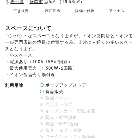
岩手県
盛岡市
5坪 （16.53m²）
空き状況
利用料金
設備・什器
アクセス
スペースについて
コンパクトなスペースとなりますが、イオン盛岡店とイオンモ
ール専門店街の境目に位置する為、非常に人通りの多いスペー
スとなります。

・小スペース

・電源あり（100V 15A×2回路）

・最大使用電力（1,500W×2回路）

・イオン食品売り場付近
ポップアップストア
利用用途
食品販売
販促イベント
展示会・個展
キッチンカー・移動販売
写真・動画撮影
募金・NPO活動
音楽ライブ・演劇
ワークショップ・勉強会