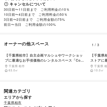
キャンセルについて
30日前〜11日前まで　ご利用料金の10％

10日前〜4日前まで　ご利用料金の50％

3日前〜2日前まで　ご利用金額の75%

前日〜当日　ご利用金額の100%
オーナーの他スペース
1
/
3
14,900
円/日
【千葉県柏市】自主企画マルシェやワークショッ
【千葉県
プに最適なお手頃価格のレンタルスペース「Com
ストアに
munity」／敷地全体の貸切イベント開催も可能！
「Shop
千葉県 柏市
千葉県 
能！
63.0
㎡
10.0
㎡
関連カテゴリ
エリアから探す
千葉県
柏市