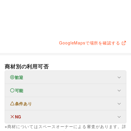
GoogleMapsで場所を確認する
商材別の利用可否
歓迎
可能
なし
条件あり
ファッション
メンズファッション
/
レディースファッション
/
ユニセックス
/
インナー・ルームウェア
/
NG
なし
キッズ・ベビー・マタニティ
/
スポーツ
/
シーズナルウェア
※商材についてはスペースオーナーによる審査があります。詳
/
ジュエリー・アクセサリー
/
メガネ・アイウェア
/
腕時計
/
なし