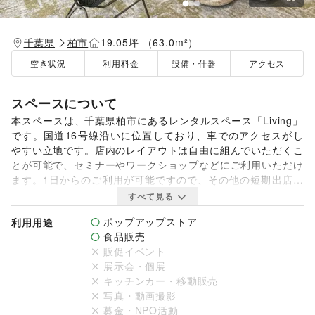
千葉県
柏市
19.05坪 （63.0m²）
空き状況
利用料金
設備・什器
アクセス
スペースについて
本スペースは、千葉県柏市にあるレンタルスペース「Living」
です。国道16号線沿いに位置しており、車でのアクセスがし
やすい立地です。店内のレイアウトは自由に組んでいただくこ
とが可能で、セミナーやワークショップなどにご利用いただけ
ます。1日からのご利用が可能ですので、その他の短期出店も
可能です。

すべて見る
ポップアップストア
利用用途
また、敷地内には貸出可能な建物が複数あり、敷地全体を貸し
食品販売
切って自主企画マルシェなどのイベント開催も可能です。キッ
販促イベント
チンカーの乗り入れにも対応しており、飲食を含めた賑やかな
展示会・個展
イベントにもご活用いただけます。敷地内の他スペースについ
キッチンカー・移動販売
ては、ページ下部の「オーナーの他スペース」をご確認くださ
写真・動画撮影
い。
募金・NPO活動