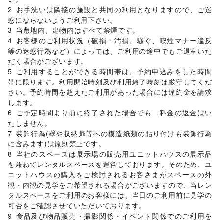
就職・転職・求人
/
その他生活サービス
2	お手洗いは隣接の施設と共同の利用となりますので、ご迷
金融サービス
惑にならないようご利用下さい。

クレジットカード
/
保険
/
銀行
/
住宅ローン
/
証券・FX
/
3	当敷地内、建物内はすべて禁煙です。

不動産投資
/
その他金融サービス
4	お客様のご利用状況（破損・汚損、騒ぐ、喫煙マナー違反
子育て・教育
等の迷惑行為など）によっては、ご利用の途中でもご退室いた
ベビー用品
/
ランドセル
/
学習教材・通信教育
/
だく場合がございます。

子供向け教室・レッスン
/
塾・家庭教師
/
おもちゃ・絵本
/
5	ご利用することができる時間帯は、予約申込みをした時間
その他子育て・教育
帯に限ります。利用開始時刻及び利用終了時刻は厳守してくだ
美容・健康・医療
ジム・フィットネス
/
ダイエット・健康グッズ
/
さい。予約時間を超えたご利用があった場合には違約金を請求
美容・コスメ・香水
/
ヘアケア・シャンプー
/
美容家電
/
します。

ヘアサロン・ネイルサロン
/
マッサージ・整体
/
6	ご予定時間より前に終了された場合でも　料金の返金はい
エステ・美容サービス
/
健康食品・サプリメント
/
たしません。

女性用品・フェムテック
/
コンタクトレンズ
/
医療・医薬品
7	装飾行為(壁や収納扉等への模造紙類の貼り付けも装飾行為
/
その他美容・健康
に含みます)は原則禁止です。

エンタメ・ガジェット
8	当社のスペースは展示場の販売用ユニットハウスの展示品
PC・スマートフォン
/
スマホアクセサリー
/
ガジェット
/
を兼ねてレンタルスペースを運営しております。そのため、ユ
ゲーム
/
アニメ
/
コミック・マンガ
/
アイドル・芸能人
/
ニットハウスの購入をご検討されるお客さまがスペースの外
おもちゃ・ホビー
/
楽器・音楽機材
/
CD・DVD・本・雑誌
/
観・内観の見学をご希望される場合がございますので、当レン
Webメディア・アプリ
/
テレビ・ドラマ
/
映画
/
タルスペースをご利用のお客様には、当日のご利用前に見学の
音楽・ライブ
/
演劇
/
占い
/
公営競技・宝くじ
/
可否をご確認させていただいております。

その他エンタメ・ガジェット
9	食品及び物品販売・撮影関係・イベント関係でのご利用を