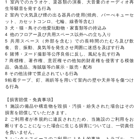
1	室内でのカラオケ、楽器類の演奏、大音量のオーディオ再
生等騒音を発する行為

2	室内で火気及び煙の出る器具の使用(焼肉、バーべキューセ
ット、カセットコンロ、七輪、線香等含む)

3	犬・猫・鳥その他愛玩動物・家畜類等の持込み

4	他のフロアー及び共用スペース以外への立ち入り

5	共用スペース（外部を含む）での長時間のたむろ及び飲
食、音、振動、臭気等を発生させ周囲に迷惑を及ぼす行為

6	賭博・ヌード撮影等公序良俗に反し、風紀を乱す行為

7 商標権、著作権、意匠権その他知的財産権を侵害する模倣
品、偽造品、海賊版等の展示・販売・配布

8 その他法律で禁止されている行為

9粘着テープ、釘、画鋲等を用いて室内の壁や天井等を傷つけ
る行為

【損害賠償・免責事項】	

1	施設の備品や構造物を毀損・汚損・紛失された場合はその
損害を賠償していただきます。

2	ご利用者が本規約に違反されたため、当施設のご利用をお
断りすることになった場合に生じる損害については、一切責任
を負いません。

3	レンタルスペースのご利用による人的事故、トラブル、ご