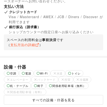
ースオーナーへお問い合わせください。
支払い方法
クレジットカード
Visa / Mastercard / AMEX / JCB / Diners / Discover が
利用できます
銀行振込（請求書）
ショップカウンターの指定口座へお振り込みください
スペースの利用料金は
事前決済
です
（
支払方法の詳細
）
設備・什器
空調
電源
Wi-Fi
水道
トイレ
エレベーター
バックヤード
控室
冷蔵庫
机・テーブル
椅子
関係者用駐車場（無料）
関係者用駐車場（有料）
すべての設備・什器を見る