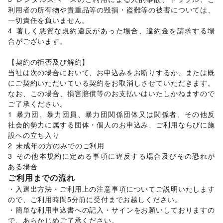
利用者の所有物や貴重品等の毀損・盗難等の被害については、
一切責任を負いません。

4	著しく悪質な規約違反があった場合、違約金を請求する場
合がございます。

【契約の拒否及び解約】	

当社は次の場合において、お申込みをお断りするか、または既
にご契約いただいている契約をお取消しさせていただきます。
なお、この場合、損害賠償等のお支払いはいたしかねますので
ご了承ください。	

1	暴力団、暴力団員、暴力団関係団体又は関係者、その他反
社会的勢力に属する団体・個人のお申込み、ご利用ならびに施
設への立ち入り

2	未成年の方のみでのご利用

3	その他本規約に定める事項に違反する場合及びその恐れが
ある場合
ご利用までの流れ
・入退出方法・ご利用上の注意事項についてご説明いたします
ので、ご利用時間5分前に受付までお越しください。

・簡単な利用申込書への記入・サインをお願いしておりますの
で、あらかじめご了承ください。