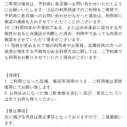
アート・デザイン
ご希望の場合は、予約前に各店舗へお問い合わせいただくよう
絵画・書
/
写真・イラストレーション
/
立体作品・彫刻
/
にお願いいたします。上記の利用用途でのご利用をご希望で、
その他アート・デザイン
予約前に各店舗へのお問い合わせがなかった場合は、利用前に
レジャー・スポーツ
確認の連絡を入れさせていただくことがございます。

旅行・レジャー
/
キャンプ・アウトドア
/
野球
/
サッカー
/
10 ご利用内容が不適切である、または法令違反に該当する可
バスケットボール
/
ゴルフ
/
その他レジャー・スポーツ
能性があると当施設が判断した場合、利用中であっても内容の
車・バイク・モビリティ
車
/
バイク・オートバイ
/
自転車・ロードバイク
/
確認をさせていただく場合がございます。

マイクロモビリティ
/
その他車・バイク・モビリティ
11 混雑が見込まれて他の利用者やお客様、近隣住民の方への
NPO・公共団体
迷惑が発生する可能性がある利用方法に関しては、ご予約後で
地方公共団体・行政・政府
/
外国団体・大使館
/
募金・寄付
も利用をお断りさせていただく場合がございます。

/
NPO・ボランティア活動
/
その他NPO・公共団体
ビジネス・オフィス
法人向けサービス
/
オフィス家具・OA機器
/
【清掃】	

イベント企画・運営
/
その他ビジネス・オフィス
1	ご利用になった設備、備品等清掃のうえ、ご利用後は原状
その他活動・個人
復帰にてお願い致します。

その他活動・個人
2	お持込みになった物（飲食物を含む）及び、発生したゴミ
は全てお持ち帰りください。

【禁止事項】	

次に掲げる項目は禁止事項となっておりますので、ご遠慮願い
ます。	
