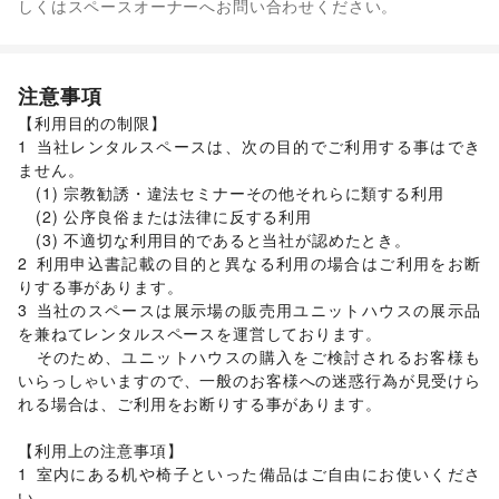
しくはスペースオーナーへお問い合わせください。
靴
/
バッグ・革小物
/
ファッション雑貨
/
和服・着物
/
古着
/
その他ファッション
フード・飲食
スイーツ・洋菓子
/
和菓子
/
パン
/
お弁当・惣菜
/
注意事項
軽食・ホットスナック
/
コーヒー・紅茶
/
その他飲料
/
【利用目的の制限】	

ワイン・洋酒
/
日本酒・焼酎・地酒
/
食材・調味料
/
1	当社レンタルスペースは、次の目的でご利用する事はでき
物産展・マルシェ
/
キッチンカー・移動販売
/
ません。

野菜・果物・生鮮食品
/
その他フード・飲食
インテリア・生活雑貨
	(1) 宗教勧誘・違法セミナーその他それらに類する利用

インテリア
/
寝具・ベッド
/
家具・家電
/
	(2) 公序良俗または法律に反する利用

キッチン雑貨・調理器具
/
掃除用品・生活便利品
/
文房具
/
	(3) 不適切な利用目的であると当社が認めたとき。

手芸・ハンドメイド
/
DIY用品・日曜大工
/
2	利用申込書記載の目的と異なる利用の場合はご利用をお断
園芸・ガーデニング
/
花・盆栽・ドライフラワー
/
りする事があります。

犬・猫・ペット
/
日用雑貨
/
食器・陶磁器
/
3	当社のスペースは展示場の販売用ユニットハウスの展示品
その他インテリア・生活雑貨
を兼ねてレンタルスペースを運営しております。

生活サービス
	そのため、ユニットハウスの購入をご検討されるお客様も
携帯キャリア・格安SIM
/
インターネット・プロバイダ
/
いらっしゃいますので、一般のお客様への迷惑行為が見受けら
電気・ガス
/
ウォーターサーバー
/
れる場合は、ご利用をお断りする事があります。

ハウスクリーニング・家事代行
/
定期宅配
/
リサイクル雑貨・古本
/
買取査定・金券
/
【利用上の注意事項】	

ギフト・プレゼント
/
冠婚葬祭
/
資格・習い事
/
リフォーム
/
1	室内にある机や椅子といった備品はご自由にお使いくださ
住宅（購入・賃貸）
/
たばこ
/
修理・メンテナンス
/
い。
